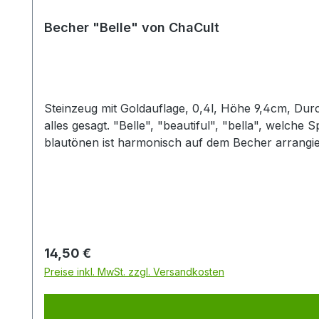
Becher "Belle" von ChaCult
Steinzeug mit Goldauflage, 0,4l, Höhe 9,4cm, Durchmesser 8,7cm Mit dem Namen dieses geschmackvollen und handb
alles gesagt. "Belle", "beautiful", "bella", welch
blautönen ist harmonisch auf dem Becher arrangie
überzeugt durch seine kompakte und moderne Form. 
Kaffeemischgetränke. Jeder Artikel ist handbemalt
Sie so das perfekte Set für den gedeckten Tisch und eine gemütliche Tea
Kanne.
Regulärer Preis:
14,50 €
Preise inkl. MwSt. zzgl. Versandkosten