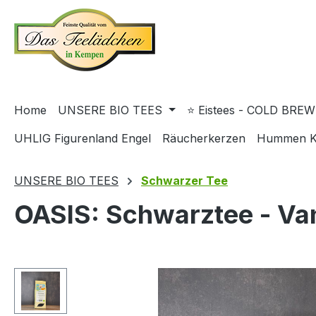
springen
Zur Hauptnavigation springen
Home
UNSERE BIO TEES
⭐ Eistees - COLD BREW
UHLIG Figurenland Engel
Räucherkerzen
Hummen K
UNSERE BIO TEES
Schwarzer Tee
OASIS: Schwarztee - Van
Bildergalerie überspringen