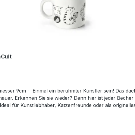
aCult
 diese kreativen Kätzchen und nun
dhauer. Erkennen Sie sie wieder? Denn hier ist jeder Becher
 Ideal für Kunstliebhaber, Katzenfreunde oder als originel
ei durch ihre klare Gestaltung bewusst im Hintergrund und bi
ntfalten. Der Becher verfügt über eine mittlere Füllmenge vo
 erinnert an einen Emaillebecher und unterstreicht durch d
den außergewöhnlichen Charakter dieses Becherdekors. SpülmaschinengeeignetMikrowellenfest