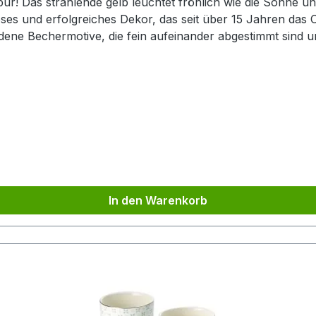
pur! Das strahlende gelb leuchtet fröhlich wie die Sonne u
loses und erfolgreiches Dekor, das seit über 15 Jahren das 
iedene Bechermotive, die fein aufeinander abgestimmt sind 
Unikat. Kombinieren Sie diesen Artikel mit der passenden
erhalten Sie so das perfekte Service für die g
In den Warenkorb