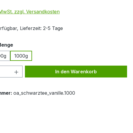
. MwSt. zzgl. Versandkosten
fügbar, Lieferzeit: 2-5 Tage
auswählen
Menge
00g
1000g
 Anzahl: Gib den gewünschten Wert ein 
In den Warenkorb
mmer:
oa_schwarztee_vanille.1000