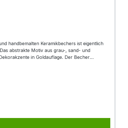
! Das abstrakte Motiv aus grau-, sand- und
 Dekorakzente in Goldauflage. Der Becher
n Genuss des Lieblingstees oder größerer
 der passenden Kanne (Art.-Nr. 80364) und erhalten