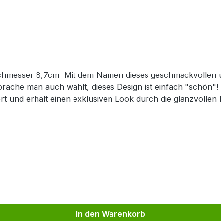
emalten Keramikbechers ist eigentlich
e Sprache man auch wählt, dieses Design ist einfach "schön"
rt und erhält einen exklusiven Look durch die glanzvollen
Mit einer Füllmenge von 0,4l ist er ideal geeignet für de
 und ist somit ein Unikat. Kombinieren Sie den Becher mit
 Time mit Freunden und der Familie. Das Edelstahlsieb "Piet" passt optimal zu dieser
In den Warenkorb