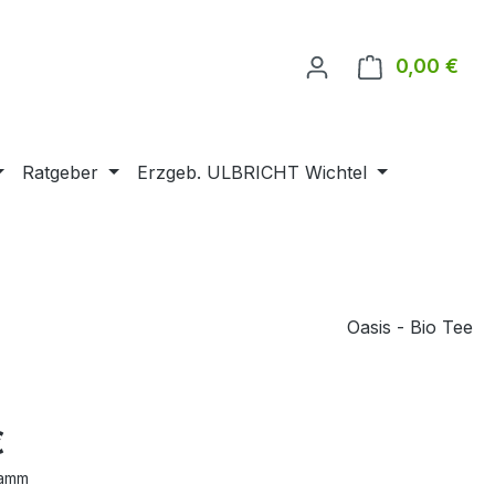
0,00 €
Ware
Ratgeber
Erzgeb. ULBRICHT Wichtel
Oasis - Bio Tee
€
ramm