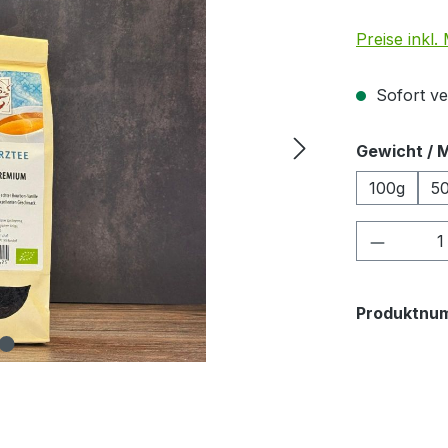
Preise inkl
Sofort ver
Gewicht / 
100g
5
Produkt
Produktnu