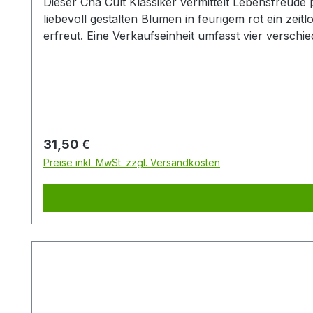
Dieser Cha Cult Klassiker vermittelt Lebensfreude 
liebevoll gestalten Blumen in feurigem rot ein zeit
erfreut. Eine Verkaufseinheit umfasst vier versch
Keramikbecher wird handbemalt und ist somit ein 
Regulärer Preis:
31,50 €
Preise inkl. MwSt. zzgl. Versandkosten