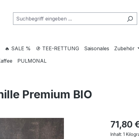
🔥 SALE %
🚯 TEE-RETTUNG
Saisonales
Zubehör
affee
PULMONAL
ille Premium BIO
71,80 
Inhalt:
1 Kilog