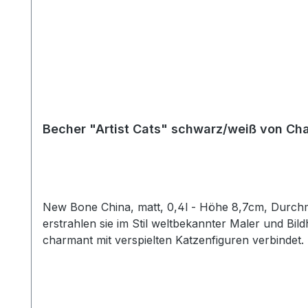
Becher "Artist Cats" schwarz/weiß von Ch
New Bone China, matt, 0,4l - Höhe 8,7cm, Durchmesser 9cm - Einmal ein berühmter Künstler sein! Das dachten sich auch
erstrahlen sie im Stil weltbekannter Maler und Bil
charmant mit verspielten Katzenfiguren verbindet.
Designs, in feiner Strichzeichnung, hält sich hierb
Designs ausreichend Platz um ihre Strahlkraft zu e
den Genuss diverser Heißgetränke. Die Artikelform