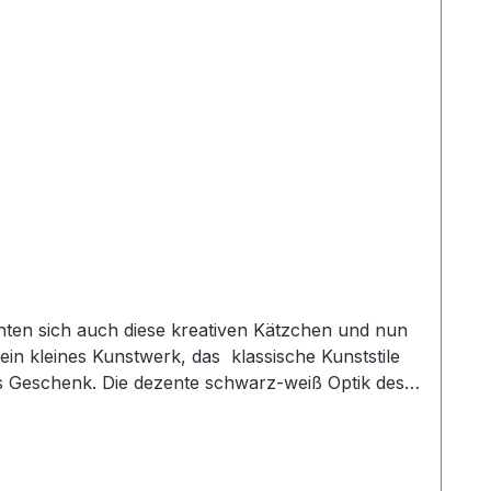
 ein kleines Kunstwerk, das klassische Kunststile
les Geschenk. Die dezente schwarz-weiß Optik des
etet so den liebevollen, kleinen Details des
n 0,4 l und ist somit der ideale Allrounder für
ieses nostalgische Stilelement im Produktdesign