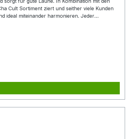
nd sorgt für gute Laune. In Kombination mit den
Cha Cult Sortiment ziert und seither viele Kunden
und ideal miteinander harmonieren. Jeder
 Teekanne, unsere Artikelnummer 83225, und
edeckte Kaffeetafel oder eine Tea Time mit Freunden. Dieses Set enthält 4 Tassen