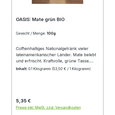
OASIS: Mate grün BIO
Gewicht / Menge:
100g
Coffeinhaltiges Nationalgetränk vieler
lateinamerikanischer Länder. Mate belebt
und erfrischt. Kraftvolle, grüne Tasse.
Mildrauchiges Aroma.Zutaten:Mate aus
Inhalt:
0.1 Kilogramm
(53,50 € / 1 Kilogramm)
kontrolliert-biologischem Anbau
Regulärer Preis:
5,35 €
Preise inkl. MwSt. zzgl. Versandkosten