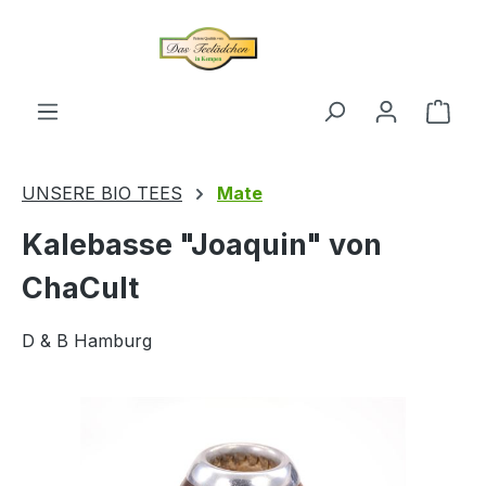
alt springen
Ware
UNSERE BIO TEES
Mate
Kalebasse "Joaquin" von
ChaCult
D & B Hamburg
Bildergalerie überspringen