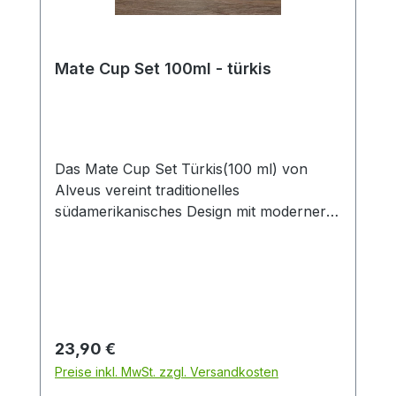
Mate Cup Set 100ml - türkis
Das Mate Cup Set Türkis(100 ml) von
Alveus vereint traditionelles
südamerikanisches Design mit moderner
Optik. Die hochwertigen Calebassen
(Mate-Becher) werden aus
argentinischem „Caldén“-Holz gefertigt
und überzeugen durch ihre trendige
schwarze Basis mit Alveus-Logo-Prägung.
Ganz ohne Kunststoff: Die enthaltene
Regulärer Preis:
23,90 €
Bombilla (Trinkhalm) besteht zu 100 %
Preise inkl. MwSt. zzgl. Versandkosten
aus Metall und sorgt für authentischen