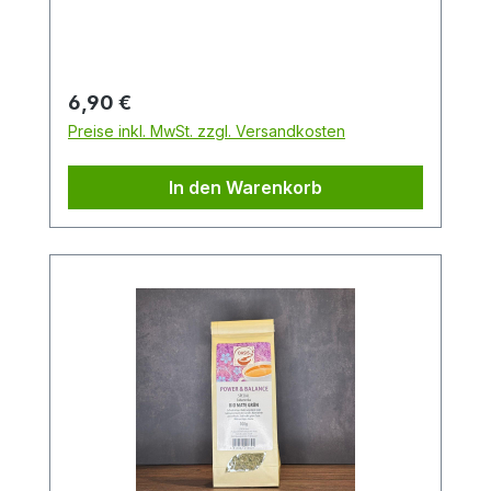
Ende der Bombilla gesaugt.
Regulärer Preis:
6,90 €
Preise inkl. MwSt. zzgl. Versandkosten
In den Warenkorb