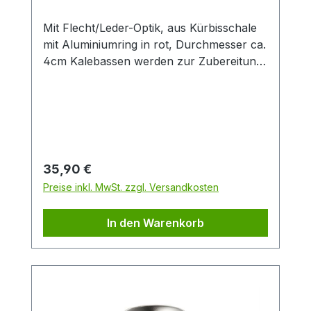
Mit Flecht/Leder-Optik, aus Kürbisschale
mit Aluminiumring in rot, Durchmesser ca.
4cm Kalebassen werden zur Zubereitung
von Mate-Tee verwendet. Mate wird
vorwiegend in Lateinamerika
getrunken.Diese Kalebasse besteht aus
Flaschenkürbis. Da dies ein Naturmaterial
ist, kann es zu Farb- und
Größenabweichungen kommen. Diese
Regulärer Preis:
35,90 €
machen jede Kalebasse zu einem Unikat.
Preise inkl. MwSt. zzgl. Versandkosten
In den Warenkorb