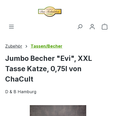
alt springen
Ware
Zubehör
Tassen/Becher
Jumbo Becher "Evi", XXL
Tasse Katze, 0,75l von
ChaCult
D & B Hamburg
Bildergalerie überspringen