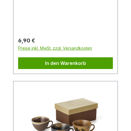
Teeblätter nicht mitgetrunken werden,
wird der Tee durch das Sieb am unteren
Ende der Bombilla gesaugt.
Regulärer Preis:
6,90 €
Preise inkl. MwSt. zzgl. Versandkosten
In den Warenkorb