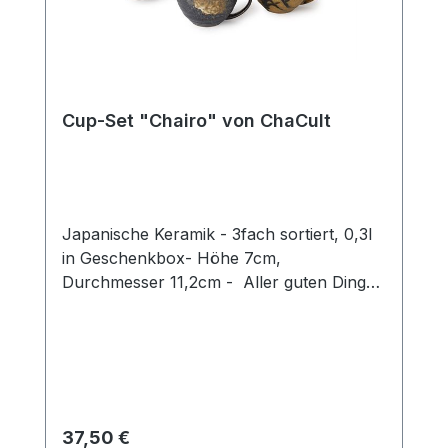
Cup-Set "Chairo" von ChaCult
Japanische Keramik - 3fach sortiert, 0,3l
in Geschenkbox- Höhe 7cm,
Durchmesser 11,2cm - Aller guten Dinge
sind drei! Und dies beweist auch unser
exklusives Tassen-Set aus hochwertiger
japanischer Keramik. Die moderne,
ausladende Form des Artikels verfügt
über eine Füllmenge von 0,3 l und ist
somit die richtige Wahl für den Genuss
Regulärer Preis:
37,50 €