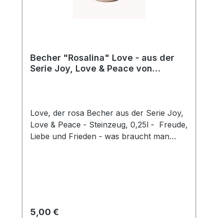
Becher "Rosalina" Love - aus der
Serie Joy, Love & Peace von
ChaCult
Love, der rosa Becher aus der Serie Joy,
Love & Peace - Steinzeug, 0,25l - Freude,
Liebe und Frieden - was braucht man
mehr für ein glückliches Leben? Die
fröhlichen Pastellfarben dieses schönen
Keramikbechers sind fein aufeinander
abgestimmt und unterstreichen den
sonnigen Charakter dieses besonderen
Artikels. Die Buchstaben des Designs sind
Regulärer Preis:
5,00 €