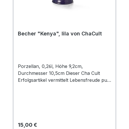
Becher "Kenya", lila von ChaCult
Porzellan, 0,26l, Höhe 9,2cm,
Durchmesser 10,5cm Dieser Cha Cult
Erfolgsartikel vermittelt Lebensfreude pur!
Die satten und kräftigen Farben in
Kombination mit der fein geprägten
Becheroberfläche sorgen für eine
auffallend schöne Optik, die durch die
besondere Artikelform abgerundet wird.
Die grafischen Verzierungen im Inneren
Regulärer Preis:
15,00 €
der Trinkschale erinnern an mediterrane