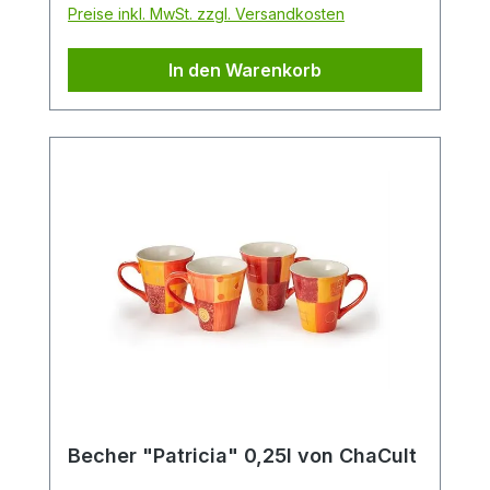
Preise inkl. MwSt. zzgl. Versandkosten
Hingucker in jedem Sortiment. Der Becher
hat eine Füllmenge von 0,3 l und eignet
In den Warenkorb
sich perfekt für den Genuss von Tee oder
Kaffee.
Becher "Patricia" 0,25l von ChaCult