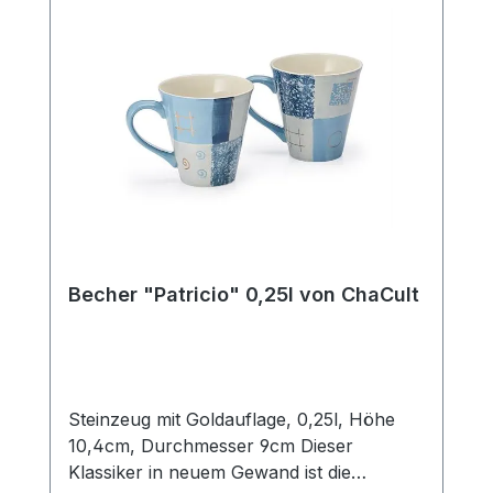
Kombinieren Sie diesen Artikel mit der
passenden Teekanne, unsere
Artikelnummer 83076, und erhalten Sie so
das perfekte Service für die gedeckte
Kaffeetafel oder eine Tea Time mit
Freunden.
Becher "Patricio" 0,25l von ChaCult
Steinzeug mit Goldauflage, 0,25l, Höhe
10,4cm, Durchmesser 9cm Dieser
Klassiker in neuem Gewand ist die