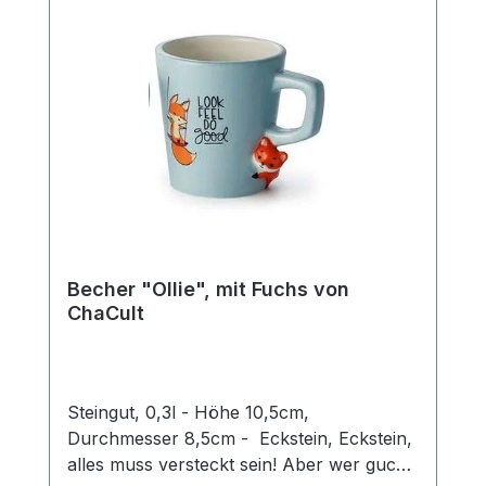
verfügt über eine gefällige, moderne
Form. Mit einer Füllmenge von 0,35 l
eignet sich der Artikel ideal zum Genuss
diverser Tee- und
Kaffeespezialitäten.Spülmaschinengeeigne
t
Becher "Ollie", mit Fuchs von
ChaCult
Steingut, 0,3l - Höhe 10,5cm,
Durchmesser 8,5cm - Eckstein, Eckstein,
alles muss versteckt sein! Aber wer guckt