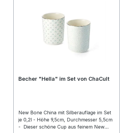
erhalten Sie so das perfekte Service für
die gedeckte Kaffeetafel oder eine Tea
Time mit Freunden. Dieses Set enthält 4
Tassen
Becher "Hella" im Set von ChaCult
New Bone China mit Silberauflage im Set
je 0,2l - Höhe 9,5cm, Durchmesser 5,5cm
- Dieser schöne Cup aus feinem New