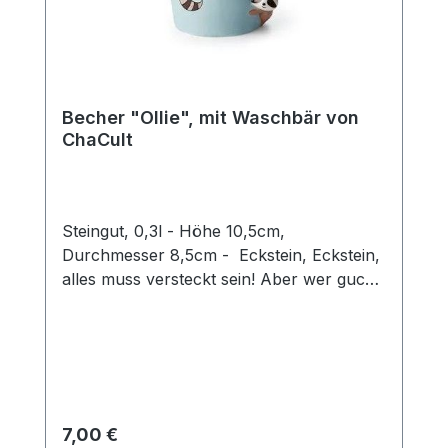
Becher "Ollie", mit Waschbär von
ChaCult
Steingut, 0,3l - Höhe 10,5cm,
Durchmesser 8,5cm - Eckstein, Eckstein,
alles muss versteckt sein! Aber wer guckt
denn da so schelmisch um die Ecke?
Dieser zweifach sortierte Keramikbecher
mit seinen verspielt-fröhlichen
Tiermotiven ist eine Freude für Groß und
Klein. Die 3D Waschbärfigur verleiht
diesem Becher einen besonderen Twist
Regulärer Preis:
7,00 €
und machen den Artikel zu einem