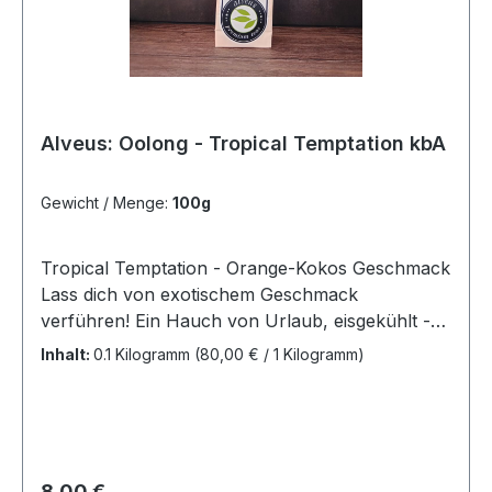
Alveus: Oolong - Tropical Temptation kbA
Gewicht / Menge:
100g
Tropical Temptation - Orange-Kokos Geschmack
Lass dich von exotischem Geschmack
verführen! Ein Hauch von Urlaub, eisgekühlt -
perfekt für tropische Vibes an heißen
Inhalt:
0.1 Kilogramm
(80,00 € / 1 Kilogramm)
Tagen.Zutaten: China Oolong*, Apfel*,
Orangenschalen*, Dattel (Dattel, Reismehl)*,
Kokos*, natürliches Kokosnuss Aroma,
natürliches Orangen Aroma, Malve*. *Aus
kontrolliert biologischem AnbauVorbereitung:12-
Regulärer Preis:
8,00 €