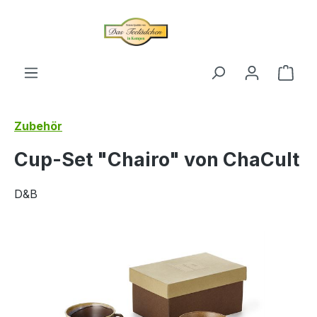
alt springen
Ware
Zubehör
Cup-Set "Chairo" von ChaCult
D&B
Bildergalerie überspringen