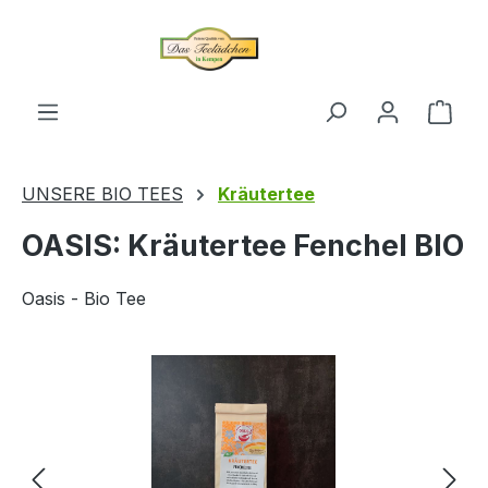
alt springen
Ware
UNSERE BIO TEES
Kräutertee
OASIS: Kräutertee Fenchel BIO
Oasis - Bio Tee
Bildergalerie überspringen