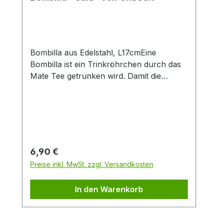
insbesondere zur Zubereitung von Latte-
Macchiato oder dem Teegenuss ohne
häufiges Nachschenken. Das feine
Material Porzellan ist besonders langlebig
und verfügt über einen isolierenden
Bombilla aus Edelstahl, L17cmEine
Effekt, der Heißgetränke länger warm hält.
Bombilla ist ein Trinkröhrchen durch das
Mate Tee getrunken wird. Damit die
Teeblätter nicht mitgetrunken werden,
wird der Tee durch das Sieb am unteren
Ende der Bombilla gesaugt.
Regulärer Preis:
6,90 €
Preise inkl. MwSt. zzgl. Versandkosten
In den Warenkorb