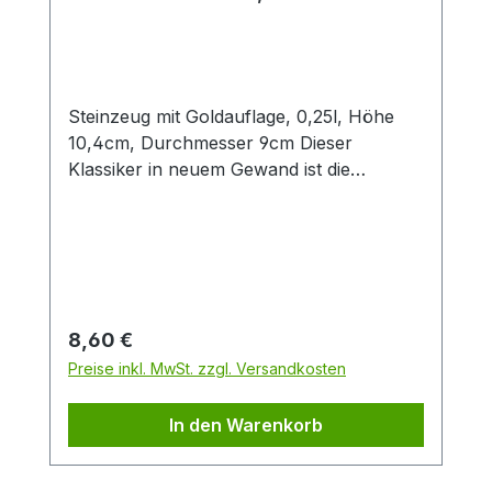
Steinzeug mit Goldauflage, 0,25l, Höhe
10,4cm, Durchmesser 9cm Dieser
Klassiker in neuem Gewand ist die
konsequente Übersetzung der Cha Cult
Erfolgsserie "Patricia" in eine andere
Farbwelt. Diese Neuinterpretation in
angenehmen Blau- und Grautönen fügt
sich optimal in die Ästhetik aktueller
Interior Trends ein. Das handgemalte
Regulärer Preis:
8,60 €
Dekor im vielseitigen Patchwork-Look
Preise inkl. MwSt. zzgl. Versandkosten
verbindet grafische Elemente mit
Tupftechnik und Goldauflage. Nicht
In den Warenkorb
zuletzt deswegen ein beliebtes Cha Cult
Design seit über 20 Jahren!