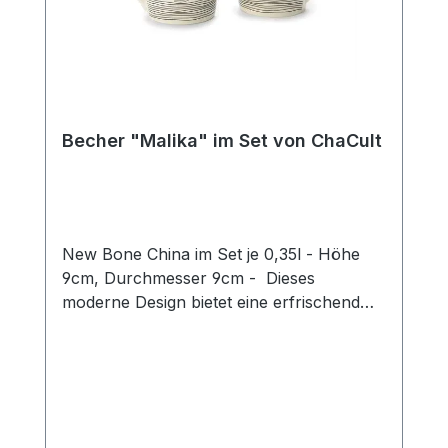
Becher "Malika" im Set von ChaCult
New Bone China im Set je 0,35l - Höhe
9cm, Durchmesser 9cm - Dieses
moderne Design bietet eine erfrischend
neue Interpretation des beliebten
Katzenthemas! Das puristische Motiv in
zurückhaltendem schwarz-weiß zeigt zwei
Katzen auf einem grafischen Liniendekor
das an Seile oder vielleicht ein Wollknäuel
erinnert, welches die beiden Samtpfoten