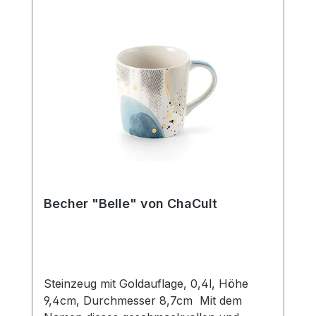
Hintergrund und bietet so den liebevollen,
kleinen Details des Designs ausreichend
Platz um ihre Strahlkraft zu entfalten. Der
Becher verfügt über eine mittlere
Füllmenge von 0,4 l und ist somit der
ideale Allrounder für den Genuss diverser
Heißgetränke. Die Artikelform erinnert an
einen Emaillebecher und unterstreicht
durch dieses nostalgische Stilelement im
Produktdesign den außergewöhnlichen
Charakter dieses Becherdekors.
SpülmaschinengeeignetMikrowellenfest
Becher "Belle" von ChaCult
Steinzeug mit Goldauflage, 0,4l, Höhe
9,4cm, Durchmesser 8,7cm Mit dem