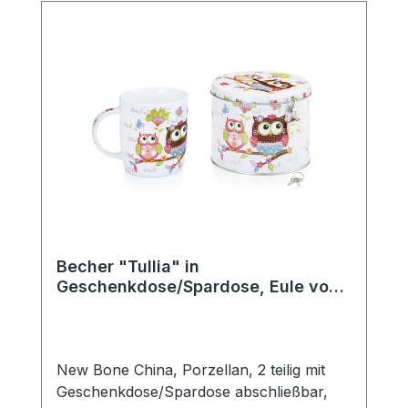
die gemütliche Teezeit zuhause oder als
schönes Geschenk für Teeliebhaber –
diese klassische Teetasse passt perfekt in
jede Teeküche und ergänzt jedes
Teeservice stilvoll. Die robuste
Verarbeitung macht sie langlebig und
vielseitig einsetzbar. Details: Hersteller:
AMSEL Porzellan Hamburg Motiv:
„Teepott“ Material: Porzellan Farbe: Weiß
mit blauem Rand Fassungsvermögen: 0,2l
Mit praktischem Henkel Ideal für Tee,
Kräutertee und Heißgetränke aller Art
Becher "Tullia" in
Geschenkdose/Spardose, Eule von
ChaCult
New Bone China, Porzellan, 2 teilig mit
Geschenkdose/Spardose abschließbar,