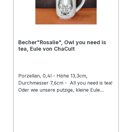
Becher"Rosalie", Owl you need is
tea, Eule von ChaCult
Porzellan, 0,4l - Höhe 13,3cm,
Durchmesser 7,6cm - All you need is tea!
Oder wie unsere putzige, kleine Eule
Rosalie sagen würde: Owl you need is tea.
Ein wirklich goldiges Wortspiel, mit dem sie
ein Schmunzeln in jedermanns Gesicht
zaubert und Herzen zum Schmelzen
bringt. Auch sonst sorgt das niedliche