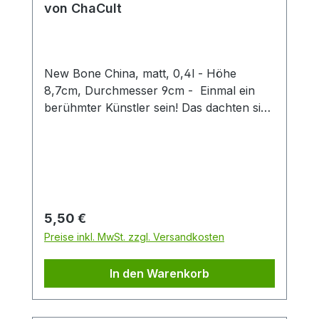
von ChaCult
New Bone China, matt, 0,4l - Höhe
8,7cm, Durchmesser 9cm - Einmal ein
berühmter Künstler sein! Das dachten sich
auch diese kreativen Kätzchen und nun
erstrahlen sie im Stil weltbekannter Maler
und Bildhauer. Erkennen Sie sie wieder?
Denn hier ist jeder Becher ein kleines
Kunstwerk, das klassische Kunststile
charmant mit verspielten Katzenfiguren
Regulärer Preis:
5,50 €
verbindet. Ideal für Kunstliebhaber,
Preise inkl. MwSt. zzgl. Versandkosten
Katzenfreunde oder als originelles
Geschenk. Die dezente schwarz-weiß
In den Warenkorb
Optik des Designs, in feiner
Strichzeichnung, hält sich hierbei durch
ihre klare Gestaltung bewusst im