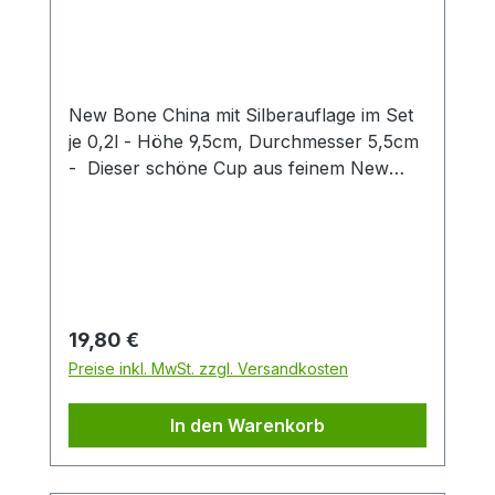
New Bone China mit Silberauflage im Set
je 0,2l - Höhe 9,5cm, Durchmesser 5,5cm
- Dieser schöne Cup aus feinem New
Bone China überzeugt durch klares
Produktdesign! Das zarte Patterndekor in
hellem blau wird stilvoll durch eine
exklusive Silberauflage abgerundet. Diese
gibt dem Artikel einen besonderen Touch
und unterstreicht so den exklusiven
Regulärer Preis:
19,80 €
Charakter dieses Cups. Die zwei
Preise inkl. MwSt. zzgl. Versandkosten
verschiedenen Artikeldekors sind fein
aufeinander abgestimmt und machen
In den Warenkorb
einzeln oder zusammen eine gute Figur.
Ein Artikel der insbesondere Liebhabern
des Scandic Livings gefallen wird.