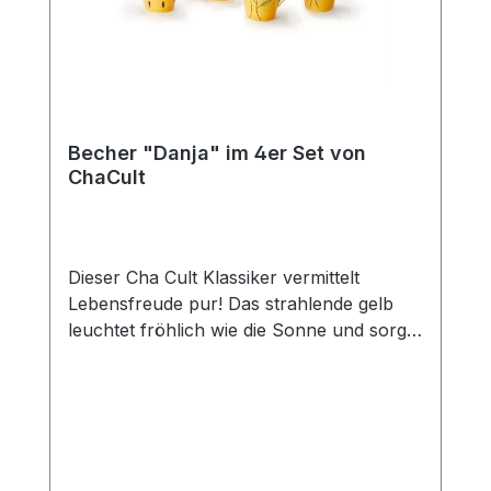
gedeckten Tisch und eine gemütliche Tea
Time mit Freunden und der Familie. Das
Edelstahlsieb "Piet" passt optimal zu
dieser Kanne.
Becher "Danja" im 4er Set von
ChaCult
Dieser Cha Cult Klassiker vermittelt
Lebensfreude pur! Das strahlende gelb
leuchtet fröhlich wie die Sonne und sorgt
für gute Laune. In Kombination mit den
liebevoll gestalten Blumen in feurigem rot
ein zeitloses und erfolgreiches Dekor, das
seit über 15 Jahren das Cha Cult
Sortiment ziert und seither viele Kunden
erfreut. Eine Verkaufseinheit umfasst vier