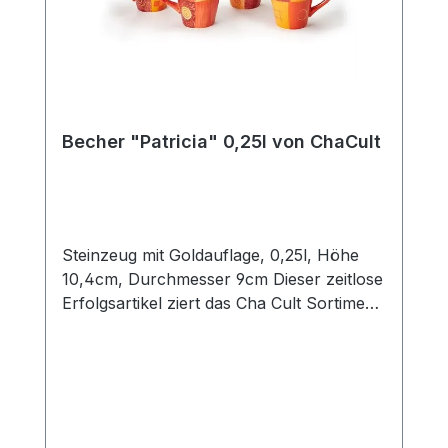
Becher "Patricia" 0,25l von ChaCult
Steinzeug mit Goldauflage, 0,25l, Höhe
10,4cm, Durchmesser 9cm Dieser zeitlose
Erfolgsartikel ziert das Cha Cult Sortiment
seit 20 Jahren und begeistert seither viele
Kunden. Die warmen rot- und orangetöne
des schönen Patchworkdesigns
verströmen ein wohliges Gefühl von
Geborgenheit. Verschiedene
Oberflächenveredelungen wie die