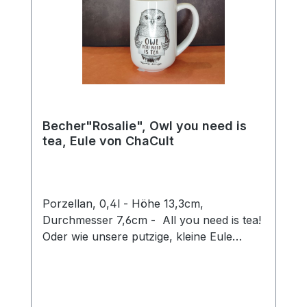
Becher"Rosalie", Owl you need is
tea, Eule von ChaCult
Porzellan, 0,4l - Höhe 13,3cm,
Durchmesser 7,6cm - All you need is tea!
Oder wie unsere putzige, kleine Eule
Rosalie sagen würde: Owl you need is tea.
Ein wirklich goldiges Wortspiel, mit dem sie
ein Schmunzeln in jedermanns Gesicht
zaubert und Herzen zum Schmelzen