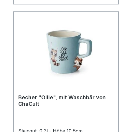
Kaffee.
Becher "Ollie", mit Waschbär von
ChaCult
Steingut, 0,3l - Höhe 10,5cm,