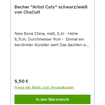
Becher "Artist Cats" schwarz/weiß
von ChaCult
New Bone China, matt, 0,4l - Höhe
8,7cm, Durchmesser 9cm - Einmal ein
berühmter Künstler sein! Das dachten sich
auch diese kreativen Kätzchen und nun
erstrahlen sie im Stil weltbekannter Maler
und Bildhauer. Erkennen Sie sie wieder?
Denn hier ist jeder Becher ein kleines
Kunstwerk, das klassische Kunststile
charmant mit verspielten Katzenfiguren
Regulärer Preis:
5,50 €
verbindet. Ideal für Kunstliebhaber,
Preise inkl. MwSt. zzgl. Versandkosten
Katzenfreunde oder als originelles
Geschenk. Die dezente schwarz-weiß
In den Warenkorb
Optik des Designs, in feiner