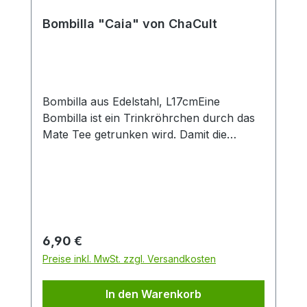
Produktlook. Durch die große Füllmenge
von 0,4 l eignet sich der Artikel
Bombilla "Caia" von ChaCult
insbesondere zur Zubereitung von Latte-
Macchiato oder dem Teegenuss ohne
häufiges Nachschenken. Das feine
Material Porzellan ist besonders langlebig
und verfügt über einen isolierenden
Bombilla aus Edelstahl, L17cmEine
Effekt, der Heißgetränke länger warm hält.
Bombilla ist ein Trinkröhrchen durch das
Mate Tee getrunken wird. Damit die
Teeblätter nicht mitgetrunken werden,
wird der Tee durch das Sieb am unteren
Ende der Bombilla gesaugt.
Regulärer Preis:
6,90 €
Preise inkl. MwSt. zzgl. Versandkosten
In den Warenkorb