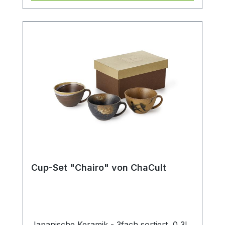
Cup-Set "Chairo" von ChaCult
Japanische Keramik - 3fach sortiert, 0,3l