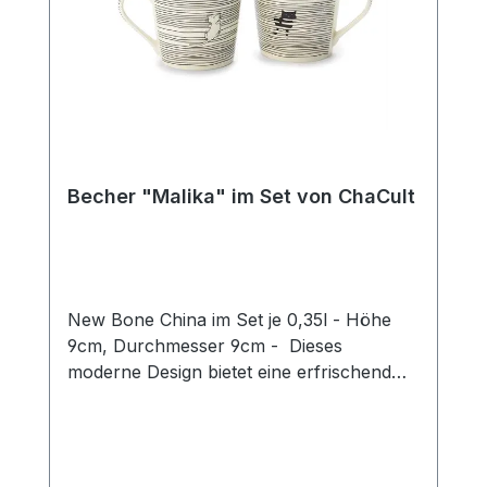
Becher "Malika" im Set von ChaCult
New Bone China im Set je 0,35l - Höhe
9cm, Durchmesser 9cm - Dieses
moderne Design bietet eine erfrischend
neue Interpretation des beliebten
Katzenthemas! Das puristische Motiv in
zurückhaltendem schwarz-weiß zeigt zwei
Katzen auf einem grafischen Liniendekor