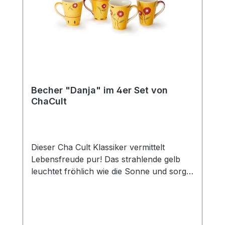
passenden Kanne (Art.-Nr. 80364) und
erhalten Sie so das perfekte Set für den
gedeckten Tisch und eine gemütliche Tea
Time mit Freunden und der Familie. Das
Edelstahlsieb "Piet" passt optimal zu
dieser Kanne.
Becher "Danja" im 4er Set von
ChaCult
Dieser Cha Cult Klassiker vermittelt
Lebensfreude pur! Das strahlende gelb
leuchtet fröhlich wie die Sonne und sorgt
für gute Laune. In Kombination mit den
liebevoll gestalten Blumen in feurigem rot
ein zeitloses und erfolgreiches Dekor, das
seit über 15 Jahren das Cha Cult