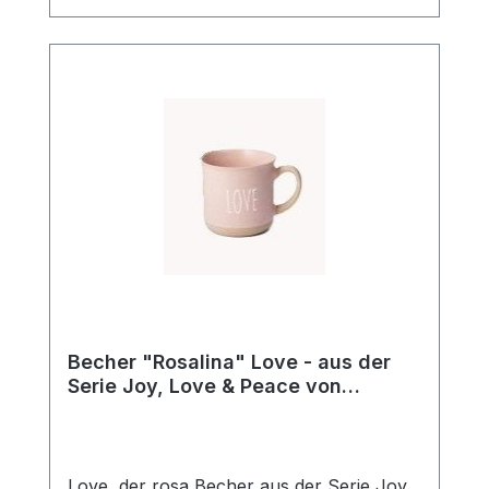
Design seit über 20 Jahren!
Becher "Rosalina" Love - aus der
Serie Joy, Love & Peace von
ChaCult
Love, der rosa Becher aus der Serie Joy,