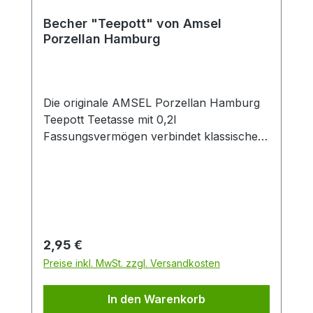
Becher "Teepott" von Amsel
Porzellan Hamburg
Die originale AMSEL Porzellan Hamburg
Teepott Teetasse mit 0,2l
Fassungsvermögen verbindet klassisches
Design mit zeitloser Eleganz. Gefertigt aus
hochwertigem Porzellan überzeugt die
weiße Tasse durch ihren dekorativen
blauen Rand sowie den stilvollen
„Teepott“-Schriftzug im traditionellen
Look. Dank der angenehmen Größe von
Regulärer Preis:
2,95 €
0,2 Litern eignet sich die Porzellantasse
Preise inkl. MwSt. zzgl. Versandkosten
ideal für schwarzen Tee, Kräutertee,
Früchtetee oder Chai. Der ergonomische
In den Warenkorb
Henkel sorgt für einen sicheren und