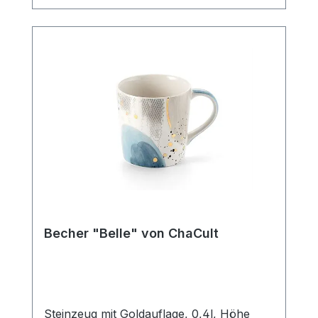
Strichzeichnung, hält sich hierbei durch
ihre klare Gestaltung bewusst im
Hintergrund und bietet so den liebevollen,
kleinen Details des Designs ausreichend
Platz um ihre Strahlkraft zu entfalten. Der
Becher verfügt über eine mittlere
Füllmenge von 0,4 l und ist somit der
ideale Allrounder für den Genuss diverser
Heißgetränke. Die Artikelform erinnert an
einen Emaillebecher und unterstreicht
durch dieses nostalgische Stilelement im
Produktdesign den außergewöhnlichen
Charakter dieses Becherdekors.
SpülmaschinengeeignetMikrowellenfest
Becher "Belle" von ChaCult
Steinzeug mit Goldauflage, 0,4l, Höhe