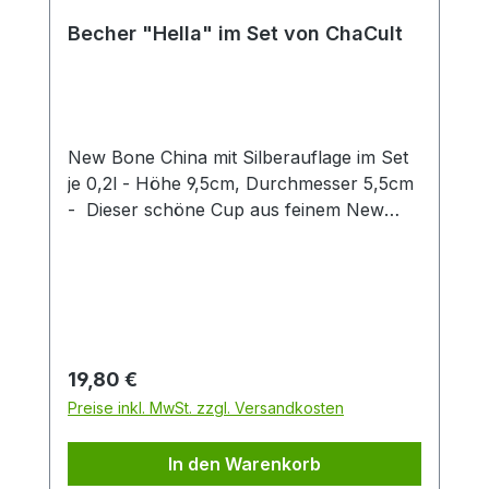
Becher "Hella" im Set von ChaCult
New Bone China mit Silberauflage im Set
je 0,2l - Höhe 9,5cm, Durchmesser 5,5cm
- Dieser schöne Cup aus feinem New
Bone China überzeugt durch klares
Produktdesign! Das zarte Patterndekor in
hellem blau wird stilvoll durch eine
exklusive Silberauflage abgerundet. Diese
gibt dem Artikel einen besonderen Touch
und unterstreicht so den exklusiven
Regulärer Preis:
19,80 €
Charakter dieses Cups. Die zwei
Preise inkl. MwSt. zzgl. Versandkosten
verschiedenen Artikeldekors sind fein
aufeinander abgestimmt und machen
In den Warenkorb
einzeln oder zusammen eine gute Figur.