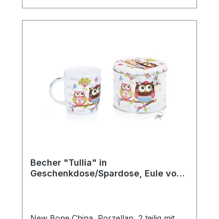
komfortablen Halt beim Genießen heißer
Getränke. Ob für den täglichen Gebrauch,
die gemütliche Teezeit zuhause oder als
schönes Geschenk für Teeliebhaber –
diese klassische Teetasse passt perfekt in
jede Teeküche und ergänzt jedes
Teeservice stilvoll. Die robuste
Verarbeitung macht sie langlebig und
vielseitig einsetzbar. Details: Hersteller:
AMSEL Porzellan Hamburg Motiv:
„Teepott“ Material: Porzellan Farbe: Weiß
mit blauem Rand Fassungsvermögen: 0,2l
Mit praktischem Henkel Ideal für Tee,
Kräutertee und Heißgetränke aller Art
Becher "Tullia" in
Geschenkdose/Spardose, Eule von
ChaCult
New Bone China, Porzellan, 2 teilig mit