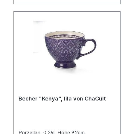
Ein Artikel der insbesondere Liebhabern
des Scandic Livings gefallen wird.
Becher "Kenya", lila von ChaCult
Porzellan, 0,26l, Höhe 9,2cm,