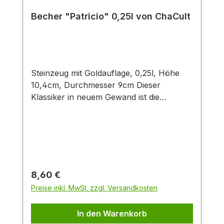
Becher "Patricio" 0,25l von ChaCult
Steinzeug mit Goldauflage, 0,25l, Höhe
10,4cm, Durchmesser 9cm Dieser
Klassiker in neuem Gewand ist die
konsequente Übersetzung der Cha Cult
Erfolgsserie "Patricia" in eine andere
Farbwelt. Diese Neuinterpretation in
angenehmen Blau- und Grautönen fügt
sich optimal in die Ästhetik aktueller
Interior Trends ein. Das handgemalte
Regulärer Preis:
8,60 €
Dekor im vielseitigen Patchwork-Look
Preise inkl. MwSt. zzgl. Versandkosten
verbindet grafische Elemente mit
Tupftechnik und Goldauflage. Nicht
In den Warenkorb
zuletzt deswegen ein beliebtes Cha Cult