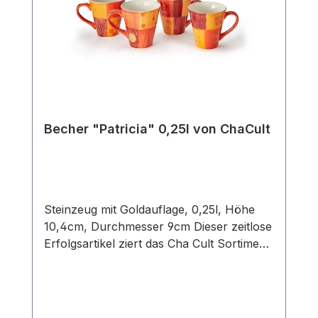
Becher "Patricia" 0,25l von ChaCult
Steinzeug mit Goldauflage, 0,25l, Höhe
10,4cm, Durchmesser 9cm Dieser zeitlose
Erfolgsartikel ziert das Cha Cult Sortiment
seit 20 Jahren und begeistert seither viele
Kunden. Die warmen rot- und orangetöne
des schönen Patchworkdesigns
verströmen ein wohliges Gefühl von