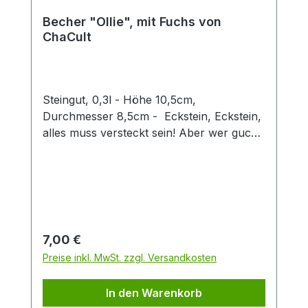
Becher "Ollie", mit Fuchs von
ChaCult
Steingut, 0,3l - Höhe 10,5cm,
Durchmesser 8,5cm - Eckstein, Eckstein,
alles muss versteckt sein! Aber wer guckt
denn da so schelmisch um die Ecke?
Dieser zweifach sortierte Keramikbecher
mit seinen verspielt-fröhlichen
Tiermotiven ist eine Freude für Groß und
Klein. Die 3D Fuchsfigur verleiht diesem
Becher einen besonderen Twist und
Regulärer Preis:
7,00 €
machen den Artikel zu einem Hingucker in
Preise inkl. MwSt. zzgl. Versandkosten
jedem Sortiment. Der Becher hat eine
Füllmenge von 0,3 l und eignet sich
In den Warenkorb
perfekt für den Genuss von Tee oder