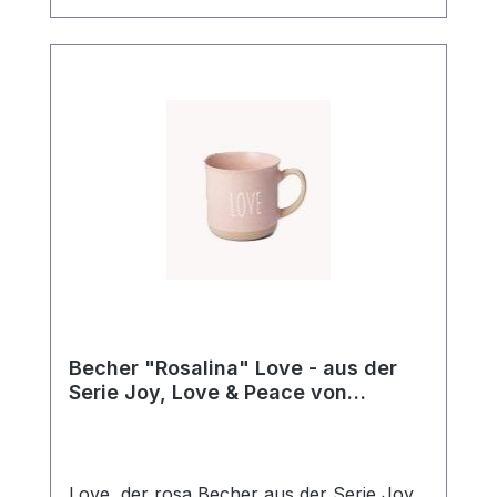
Design seit über 20 Jahren!
Becher "Rosalina" Love - aus der
Serie Joy, Love & Peace von
ChaCult
Love, der rosa Becher aus der Serie Joy,