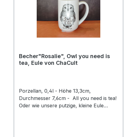
Becher"Rosalie", Owl you need is
tea, Eule von ChaCult
Porzellan, 0,4l - Höhe 13,3cm,
Durchmesser 7,6cm - All you need is tea!
Oder wie unsere putzige, kleine Eule
Rosalie sagen würde: Owl you need is tea.
Ein wirklich goldiges Wortspiel, mit dem sie
ein Schmunzeln in jedermanns Gesicht
zaubert und Herzen zum Schmelzen