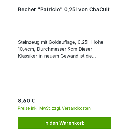
Becher "Patricio" 0,25l von ChaCult
Steinzeug mit Goldauflage, 0,25l, Höhe
10,4cm, Durchmesser 9cm Dieser
Klassiker in neuem Gewand ist die
konsequente Übersetzung der Cha Cult
Erfolgsserie "Patricia" in eine andere
Farbwelt. Diese Neuinterpretation in
angenehmen Blau- und Grautönen fügt
sich optimal in die Ästhetik aktueller
Interior Trends ein. Das handgemalte
Regulärer Preis:
8,60 €
Dekor im vielseitigen Patchwork-Look
Preise inkl. MwSt. zzgl. Versandkosten
verbindet grafische Elemente mit
Tupftechnik und Goldauflage. Nicht
In den Warenkorb
zuletzt deswegen ein beliebtes Cha Cult