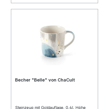
Strichzeichnung, hält sich hierbei durch
ihre klare Gestaltung bewusst im
Hintergrund und bietet so den liebevollen,
kleinen Details des Designs ausreichend
Platz um ihre Strahlkraft zu entfalten. Der
Becher verfügt über eine mittlere
Füllmenge von 0,4 l und ist somit der
ideale Allrounder für den Genuss diverser
Heißgetränke. Die Artikelform erinnert an
einen Emaillebecher und unterstreicht
durch dieses nostalgische Stilelement im
Produktdesign den außergewöhnlichen
Charakter dieses Becherdekors.
SpülmaschinengeeignetMikrowellenfest
Becher "Belle" von ChaCult
Steinzeug mit Goldauflage, 0,4l, Höhe