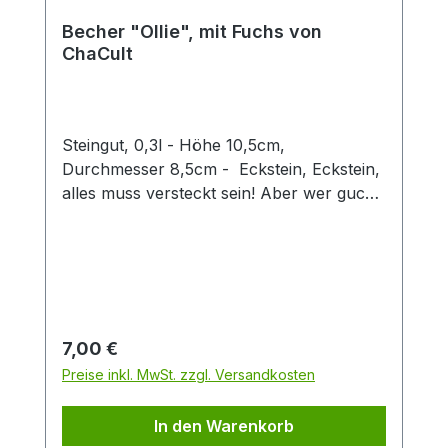
Becher "Ollie", mit Fuchs von
ChaCult
Steingut, 0,3l - Höhe 10,5cm,
Durchmesser 8,5cm - Eckstein, Eckstein,
alles muss versteckt sein! Aber wer guckt
denn da so schelmisch um die Ecke?
Dieser zweifach sortierte Keramikbecher
mit seinen verspielt-fröhlichen
Tiermotiven ist eine Freude für Groß und
Klein. Die 3D Fuchsfigur verleiht diesem
Becher einen besonderen Twist und
Regulärer Preis:
7,00 €
machen den Artikel zu einem Hingucker in
Preise inkl. MwSt. zzgl. Versandkosten
jedem Sortiment. Der Becher hat eine
Füllmenge von 0,3 l und eignet sich
In den Warenkorb
perfekt für den Genuss von Tee oder