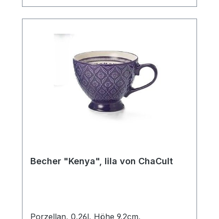
Ein Artikel der insbesondere Liebhabern
des Scandic Livings gefallen wird.
Becher "Kenya", lila von ChaCult
Porzellan, 0,26l, Höhe 9,2cm,