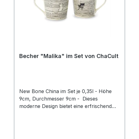
Becher "Malika" im Set von ChaCult
New Bone China im Set je 0,35l - Höhe
9cm, Durchmesser 9cm - Dieses
moderne Design bietet eine erfrischend
neue Interpretation des beliebten
Katzenthemas! Das puristische Motiv in
zurückhaltendem schwarz-weiß zeigt zwei
Katzen auf einem grafischen Liniendekor