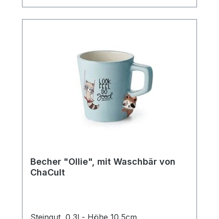
Kaffee.
Becher "Ollie", mit Waschbär von
ChaCult
Steingut, 0,3l - Höhe 10,5cm,