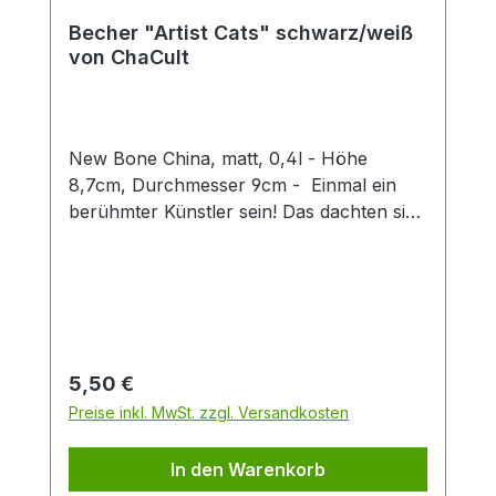
Becher "Artist Cats" schwarz/weiß
von ChaCult
New Bone China, matt, 0,4l - Höhe
8,7cm, Durchmesser 9cm - Einmal ein
berühmter Künstler sein! Das dachten sich
auch diese kreativen Kätzchen und nun
erstrahlen sie im Stil weltbekannter Maler
und Bildhauer. Erkennen Sie sie wieder?
Denn hier ist jeder Becher ein kleines
Kunstwerk, das klassische Kunststile
charmant mit verspielten Katzenfiguren
Regulärer Preis:
5,50 €
verbindet. Ideal für Kunstliebhaber,
Preise inkl. MwSt. zzgl. Versandkosten
Katzenfreunde oder als originelles
Geschenk. Die dezente schwarz-weiß
In den Warenkorb
Optik des Designs, in feiner