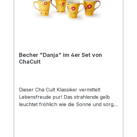
passenden Kanne (Art.-Nr. 80364) und
erhalten Sie so das perfekte Set für den
gedeckten Tisch und eine gemütliche Tea
Time mit Freunden und der Familie. Das
Edelstahlsieb "Piet" passt optimal zu
dieser Kanne.
Becher "Danja" im 4er Set von
ChaCult
Dieser Cha Cult Klassiker vermittelt
Lebensfreude pur! Das strahlende gelb
leuchtet fröhlich wie die Sonne und sorgt
für gute Laune. In Kombination mit den
liebevoll gestalten Blumen in feurigem rot
ein zeitloses und erfolgreiches Dekor, das
seit über 15 Jahren das Cha Cult