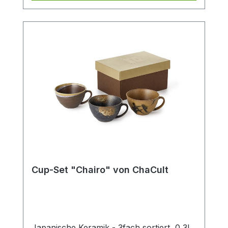
Cup-Set "Chairo" von ChaCult
Japanische Keramik - 3fach sortiert, 0,3l