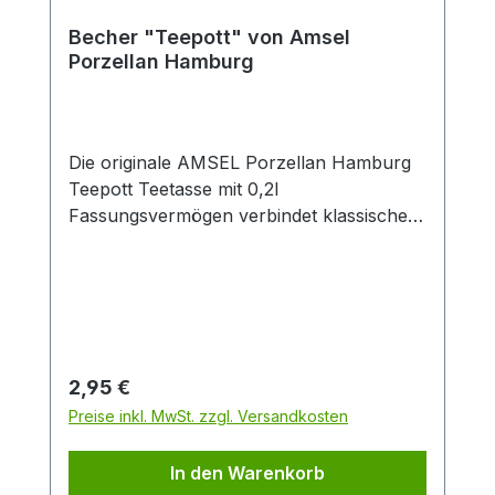
Becher "Teepott" von Amsel
Porzellan Hamburg
Die originale AMSEL Porzellan Hamburg
Teepott Teetasse mit 0,2l
Fassungsvermögen verbindet klassisches
Design mit zeitloser Eleganz. Gefertigt aus
hochwertigem Porzellan überzeugt die
weiße Tasse durch ihren dekorativen
blauen Rand sowie den stilvollen
„Teepott“-Schriftzug im traditionellen
Look. Dank der angenehmen Größe von
Regulärer Preis:
2,95 €
0,2 Litern eignet sich die Porzellantasse
Preise inkl. MwSt. zzgl. Versandkosten
ideal für schwarzen Tee, Kräutertee,
Früchtetee oder Chai. Der ergonomische
In den Warenkorb
Henkel sorgt für einen sicheren und