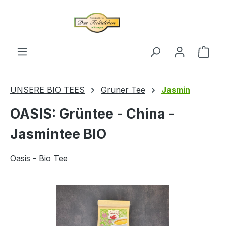
alt springen
Ware
UNSERE BIO TEES
Grüner Tee
Jasmin
OASIS: Grüntee - China -
Jasmintee BIO
Oasis - Bio Tee
Bildergalerie überspringen