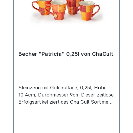
Becher "Patricia" 0,25l von ChaCult
Steinzeug mit Goldauflage, 0,25l, Höhe
10,4cm, Durchmesser 9cm Dieser zeitlose
Erfolgsartikel ziert das Cha Cult Sortiment
seit 20 Jahren und begeistert seither viele
Kunden. Die warmen rot- und orangetöne
des schönen Patchworkdesigns
verströmen ein wohliges Gefühl von