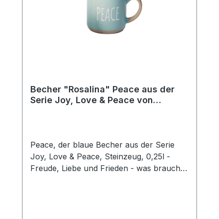
Becher "Rosalina" Peace aus der
Serie Joy, Love & Peace von
ChaCult
Peace, der blaue Becher aus der Serie
Joy, Love & Peace, Steinzeug, 0,25l -
Freude, Liebe und Frieden - was braucht
man mehr für ein glückliches Leben? Die
fröhlichen Pastellfarben dieses schönen
Keramikbechers sind fein aufeinander
abgestimmt und unterstreichen den