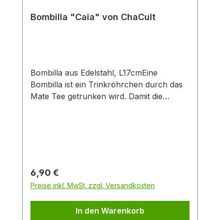
Produktlook. Durch die große Füllmenge
von 0,4 l eignet sich der Artikel
Bombilla "Caia" von ChaCult
insbesondere zur Zubereitung von Latte-
Macchiato oder dem Teegenuss ohne
häufiges Nachschenken. Das feine
Material Porzellan ist besonders langlebig
und verfügt über einen isolierenden
Bombilla aus Edelstahl, L17cmEine
Effekt, der Heißgetränke länger warm hält.
Bombilla ist ein Trinkröhrchen durch das
Mate Tee getrunken wird. Damit die
Teeblätter nicht mitgetrunken werden,
wird der Tee durch das Sieb am unteren
Ende der Bombilla gesaugt.
Regulärer Preis:
6,90 €
Preise inkl. MwSt. zzgl. Versandkosten
In den Warenkorb