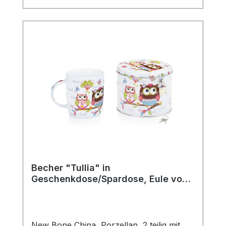
komfortablen Halt beim Genießen heißer
Getränke. Ob für den täglichen Gebrauch,
die gemütliche Teezeit zuhause oder als
schönes Geschenk für Teeliebhaber –
diese klassische Teetasse passt perfekt in
jede Teeküche und ergänzt jedes
Teeservice stilvoll. Die robuste
Verarbeitung macht sie langlebig und
vielseitig einsetzbar. Details: Hersteller:
AMSEL Porzellan Hamburg Motiv:
„Teepott“ Material: Porzellan Farbe: Weiß
mit blauem Rand Fassungsvermögen: 0,2l
Mit praktischem Henkel Ideal für Tee,
Kräutertee und Heißgetränke aller Art
Becher "Tullia" in
Geschenkdose/Spardose, Eule von
ChaCult
New Bone China, Porzellan, 2 teilig mit