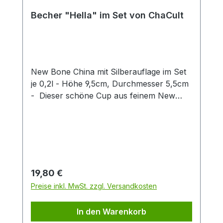
Becher "Hella" im Set von ChaCult
New Bone China mit Silberauflage im Set
je 0,2l - Höhe 9,5cm, Durchmesser 5,5cm
- Dieser schöne Cup aus feinem New
Bone China überzeugt durch klares
Produktdesign! Das zarte Patterndekor in
hellem blau wird stilvoll durch eine
exklusive Silberauflage abgerundet. Diese
gibt dem Artikel einen besonderen Touch
und unterstreicht so den exklusiven
Regulärer Preis:
19,80 €
Charakter dieses Cups. Die zwei
Preise inkl. MwSt. zzgl. Versandkosten
verschiedenen Artikeldekors sind fein
aufeinander abgestimmt und machen
In den Warenkorb
einzeln oder zusammen eine gute Figur.