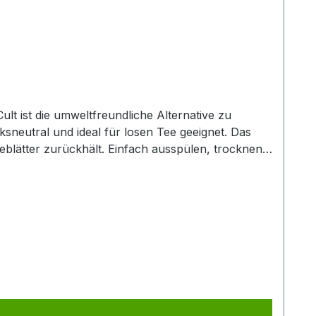
 ist die umweltfreundliche Alternative zu
cksneutral und ideal für losen Tee geeignet. Das
nfach ausspülen, trocknen
hen Teegenuss legen. Passend für nahezu alle
tet, dass keine Pestizide oder genmanipulierte