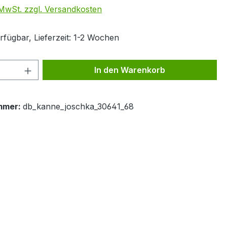
. MwSt. zzgl. Versandkosten
rfügbar, Lieferzeit: 1-2 Wochen
 Anzahl: Gib den gewünschten Wert ein 
In den Warenkorb
mmer:
db_kanne_joschka_30641_68