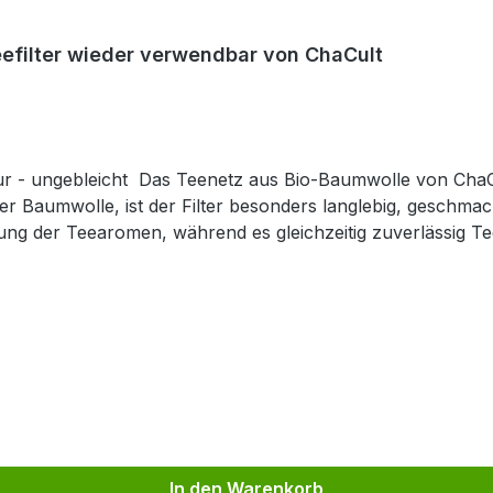
efilter wieder verwendbar von ChaCult
- ungebleicht Das Teenetz aus Bio-Baumwolle von ChaCult
scher Baumwolle, ist der Filter besonders langlebig, geschma
aromen, während es gleichzeitig zuverlässig Tee­blätter zurückhält. Ei
lle, die Wert auf Nachhaltigkeit, Zero Waste und natürlic
er stammt aus kontrolliert biologischem Anbau. Dies bedeu
elt.
In den Warenkorb