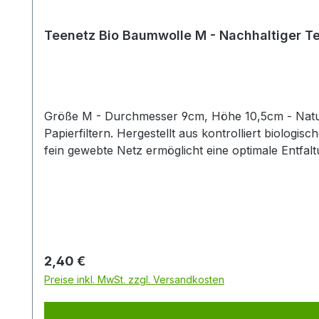
Teenetz Bio Baumwolle M - Nachhaltiger Te
Größe M - Durchmesser 9cm, Höhe 10,5cm - Natur 
Papierfiltern. Hergestellt aus kontrolliert biologi
fein gewebte Netz ermöglicht eine optimale Entfaltung der Tee
lassen und immer wieder verwenden – perfekt für a
Teekannen und Tassen.Die Baumwolle für diese Filt
Baumwolle verwendet werden. Das schont die Umw
Regulärer Preis:
2,40 €
Preise inkl. MwSt. zzgl. Versandkosten