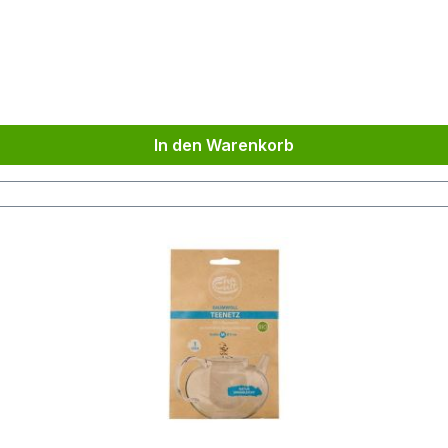
ät, die sich unter anderem durch eine sehr solide Konstrukt
ignet sich insbesondere für Tea-for-one Sets.
In den Warenkorb