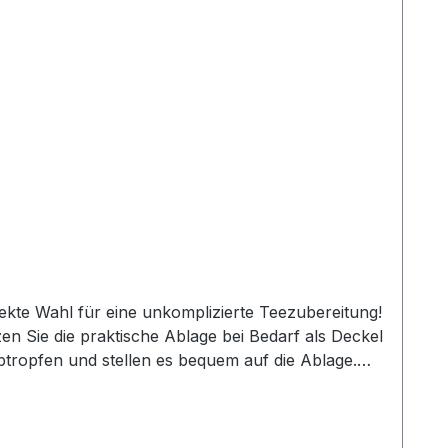
fekte Wahl für eine unkomplizierte Teezubereitung!
zen Sie die praktische Ablage bei Bedarf als Deckel
tropfen und stellen es bequem auf die Ablage.
end des Brühvorgangs im Wasser zu entfalten. Das
 sodass der Teesatz im Filter verbleibt. Auch sehr
 Die besonders erstklassige Verarbeitung verleiht