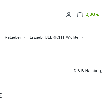
0,00 €
Ware
Ratgeber
Erzgeb. ULBRICHT Wichtel
D & B Hamburg
€