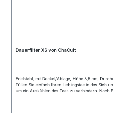
Dauerfilter XS von ChaCult
Edelstahl, mit Deckel/Ablage, Höhe 6,5 cm, Durchm
Füllen Sie einfach Ihren Lieblingstee in das Sieb 
um ein Auskühlen des Tees zu verhindern. Nach En
Fertig! Durch das großzügige Füllvolumen des Fil
feine Mesh-Gewebe sorgt zudem für eine gleichmäßig
feine Teemischungen wie beispielsweise Rotbuschte