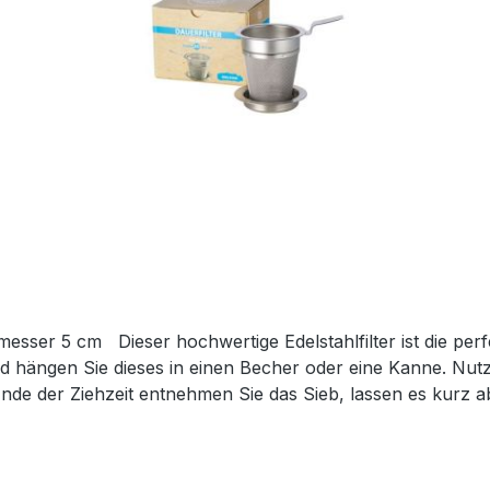
esser 5 cm Dieser hochwertige Edelstahlfilter ist die per
und hängen Sie dieses in einen Becher oder eine Kanne. Nut
de der Ziehzeit entnehmen Sie das Sieb, lassen es kurz ab
ters erhält der Tee ausreichend Platz, um sein Aroma währ
e Zirkulation der Flüssigkeit und ist besonders feinporig,
es können mit diesem Filter problemlos zubereitet werden.