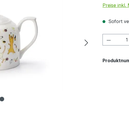
Preise inkl
Sofort ve
Produkt
Produktnu