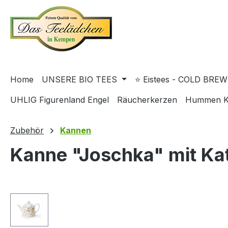
springen
Zur Hauptnavigation springen
Home
UNSERE BIO TEES
⭐ Eistees - COLD BREW
UHLIG Figurenland Engel
Räucherkerzen
Hummen K
Zubehör
Kannen
Kanne "Joschka" mit Ka
Bildergalerie überspringen