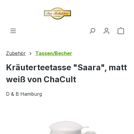
alt springen
Ware
Zubehör
Tassen/Becher
Kräuterteetasse "Saara", matt
weiß von ChaCult
D & B Hamburg
Bildergalerie überspringen