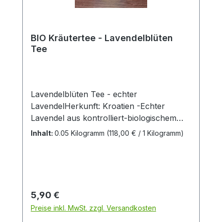
BIO Kräutertee - Lavendelblüten
Tee
Lavendelblüten Tee - echter
LavendelHerkunft: Kroatien -Echter
Lavendel aus kontrolliert-biologischem
Anbau, aromatische Zutat zu Kräutertees,
Inhalt:
0.05 Kilogramm
(118,00 € / 1 Kilogramm)
Gewürz für feine Speisen, duftend für
Kräuterkissen und zur Dekoration von
Desserts geeignet Hersteller: Firma
Heuschrecke Naturkost GmbH
Teezubereitung:7 Teelöffel (8g) mit 1l
Regulärer Preis:
5,90 €
kochendem Wasser übergießen; 5-10
Preise inkl. MwSt. zzgl. Versandkosten
Minuten bedeckt ziehen lassen.