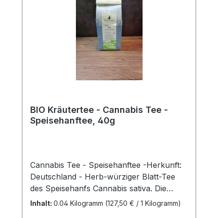
BIO Kräutertee - Cannabis Tee -
Speisehanftee, 40g
Cannabis Tee - Speisehanftee -Herkunft:
Deutschland - Herb-würziger Blatt-Tee
des Speisehanfs Cannabis sativa. Die
traditionell heimische Kulturpflanze Hanf
Inhalt:
0.04 Kilogramm
(127,50 € / 1 Kilogramm)
ist auch heute noch ein wertvoller