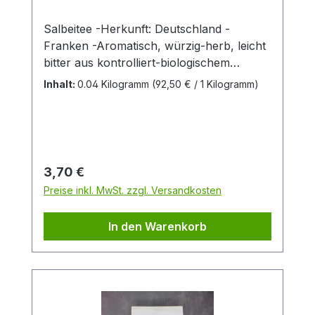
Salbeitee -Herkunft: Deutschland -
Franken -Aromatisch, würzig-herb, leicht
bitter aus kontrolliert-biologischem
AnbauVerwendung: italienische und
Inhalt:
0.04 Kilogramm
(92,50 € / 1 Kilogramm)
französische Küche, Polenta, Pasta,
Risotto, Fleisch, Suppen, Fisch Hersteller:
Firma Heuschrecke Naturkost GmbH
Teezubereitung:2-3 Teelöffel (ca. 6g) mit 1l
kochendem Wasser übergießen; ca. 10
Regulärer Preis:
3,70 €
Minuten bedeckt ziehen lassen.
Preise inkl. MwSt. zzgl. Versandkosten
In den Warenkorb