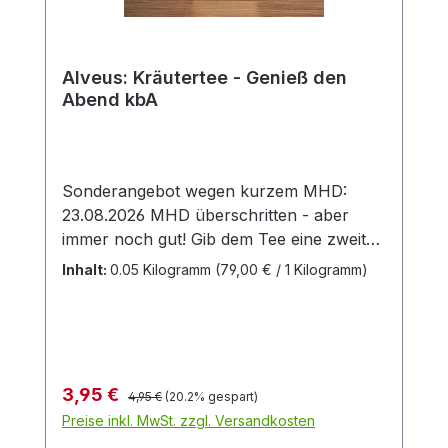
Alveus: Kräutertee - Genieß den
Abend kbA
Sonderangebot wegen kurzem MHD:
23.08.2026 MHD überschritten - aber
immer noch gut! Gib dem Tee eine zweite
Chance 🥰 Bio-Kräuter-
Inhalt:
0.05 Kilogramm
(79,00 € / 1 Kilogramm)
Gewürzteemischung „Genieß den Abend“
– Dein würzig-sanfter SeelenwärmerMach
es dir gemütlich, hüll dich in deine
Lieblingsdecke und lass den Tag auf
besonders genussvolle Weise ausklingen.
Regulärer Preis:
Verkaufspreis:
3,95 €
4,95 €
(20.2% gespart)
Die ayurvedische Bio-Kräuter-
Preise inkl. MwSt. zzgl. Versandkosten
Gewürzteemischung „Genieß den Abend“