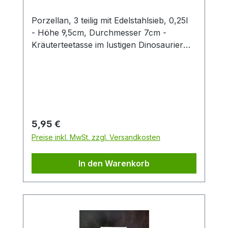
Porzellan, 3 teilig mit Edelstahlsieb, 0,25l
- Höhe 9,5cm, Durchmesser 7cm -
Kräuterteetasse im lustigen Dinosaurier
Look.Diesen Artikel erhalten Sie in einer
ansprechenden Cha Cult
Geschenkverpackung.
Regulärer Preis:
5,95 €
Preise inkl. MwSt. zzgl. Versandkosten
In den Warenkorb