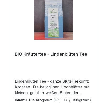
BIO Kräutertee - Lindenblüten Tee
Lindenblüten Tee - ganze BlüteHerkunft:
Kroatien -Die hellgrünen Hochblätter mit
kleinen, gelblich-weißen Blüten der
Steinlinde. Feiner, lieblich duftender,
Inhalt:
0.025 Kilogramm
(196,00 € / 1 Kilogramm)
wohlig durchwärmender Tee, auch für