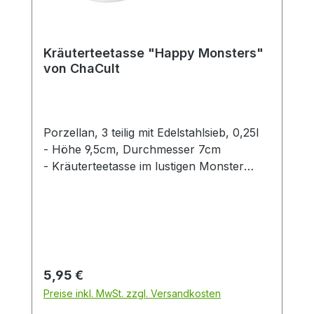
teilige Kräuterteetasse ist ideal geeignet für
eine Person. Das feine Edelstahlsieb
ermöglicht das unkomplizierte Aufbrühen
Kräuterteetasse "Happy Monsters"
von Tee direkt in der Tasse. Unser Tipp:
von ChaCult
Nutzen Sie den umgedrehten Deckel als
bequeme Siebablage.Diesen Artikel
erhalten Sie in einer ansprechenden Cha
Cult Geschenkverpackung.
Porzellan, 3 teilig mit Edelstahlsieb, 0,25l
- Höhe 9,5cm, Durchmesser 7cm
- Kräuterteetasse im lustigen Monster
Look.Diesen Artikel erhalten Sie in einer
ansprechenden Cha Cult
Geschenkverpackung.
Regulärer Preis:
5,95 €
Preise inkl. MwSt. zzgl. Versandkosten