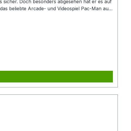
s sicher. Doch besonders abgesehen hat er es auf
 das beliebte Arcade- und Videospiel Pac-Man aus
 Labyrinth zu verspeisen, bevor man selbst von
-Spiels auf den Kontext Tee. Kleine Tassen formen
lige Kräuterteetasse ist ideal geeignet für eine
r Tipp: Nutzen Sie den umgedrehten Deckel als