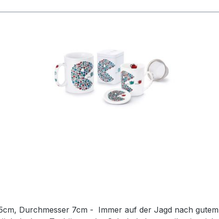
ach gutem Geschmack! So knabbert sich unser kleiner