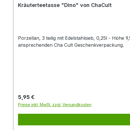
Kräuterteetasse "Dino" von ChaCult
Porzellan, 3 teilig mit Edelstahlsieb, 0,25l - Höhe 9,5cm, Durchmesser 7cm - Kräuterteetasse im lustige
ansprechenden Cha Cult Geschenkverpackung.
Regulärer Preis:
5,95 €
Preise inkl. MwSt. zzgl. Versandkosten