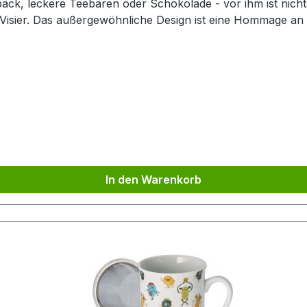
ck, leckere Teebären oder Schokolade - vor ihm ist nicht
 Visier. Das außergewöhnliche Design ist eine Hommage an
ner Spielfigur eine bestimmte Anzahl an Punkten in einem
Interpretation überträgt wesentliche Elemente dieses Kult
e", der Teekannen hinterherjagt. Was für ein Spaß! Die 3-tei
komplizierte Aufbrühen von Tee direkt in der Tasse. Unse
in einer ansprechenden Cha Cult Geschenkverpackung.
In den Warenkorb