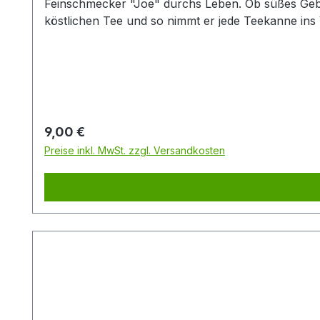
Feinschmecker "Joe" durchs Leben. Ob süßes Gebä
köstlichen Tee und so nimmt er jede Teekanne ins
den 1980er Jahren. In diesem geht es darum mit ei
kleinen Geistern verschmaust wird. Unsere Design-
die Silhouette unseres putzigen und gefrässigen "Jo
Person. Das feine Edelstahlsieb ermöglicht das un
bequeme Siebablage.Diesen Artikel erhalten Sie 
Regulärer Preis:
9,00 €
Preise inkl. MwSt. zzgl. Versandkosten