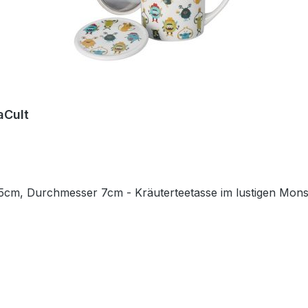
aCult
 9,5cm, Durchmesser 7cm - Kräuterteetasse im lustigen Monst