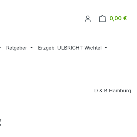
0,00 €
Ware
Ratgeber
Erzgeb. ULBRICHT Wichtel
D & B Hamburg
€