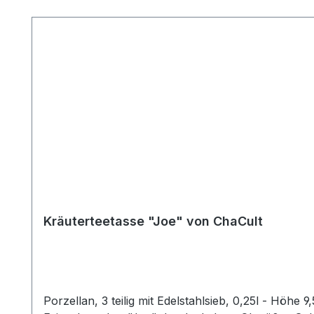
Produktgalerie überspringen
Kräuterteetasse "Joe" von ChaCult
Porzellan, 3 teilig mit Edelstahlsieb, 0,25l - Höhe 9,5cm, Durchmesser 7cm - Immer auf der Jagd n