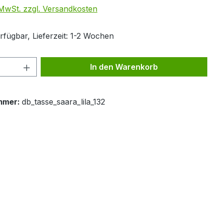
. MwSt. zzgl. Versandkosten
rfügbar, Lieferzeit: 1-2 Wochen
 Anzahl: Gib den gewünschten Wert ein 
In den Warenkorb
mmer:
db_tasse_saara_lila_132