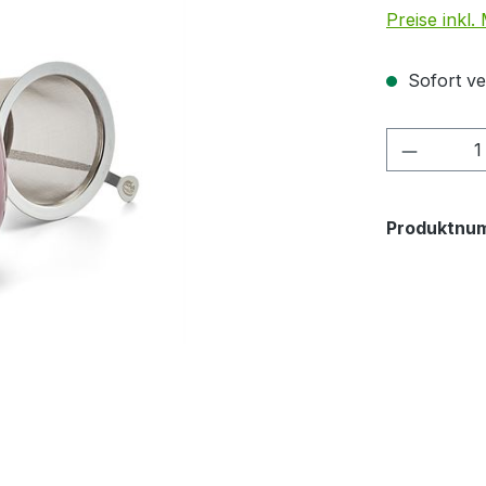
Preise inkl
Sofort ve
Produkt
Produktnu