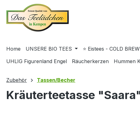
springen
Zur Hauptnavigation springen
Home
UNSERE BIO TEES
⭐ Eistees - COLD BREW
UHLIG Figurenland Engel
Räucherkerzen
Hummen K
Zubehör
Tassen/Becher
Kräuterteetasse "Saara"
Bildergalerie überspringen