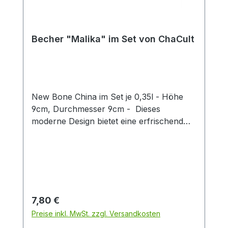
Becher "Malika" im Set von ChaCult
New Bone China im Set je 0,35l - Höhe
9cm, Durchmesser 9cm - Dieses
moderne Design bietet eine erfrischend
neue Interpretation des beliebten
Katzenthemas! Das puristische Motiv in
zurückhaltendem schwarz-weiß zeigt zwei
Katzen auf einem grafischen Liniendekor
das an Seile oder vielleicht ein Wollknäuel
erinnert, welches die beiden Samtpfoten
Regulärer Preis:
7,80 €
in mühevoller Kleinstarbeit abgewickelt
Preise inkl. MwSt. zzgl. Versandkosten
haben. Die Kombination aus dezenter