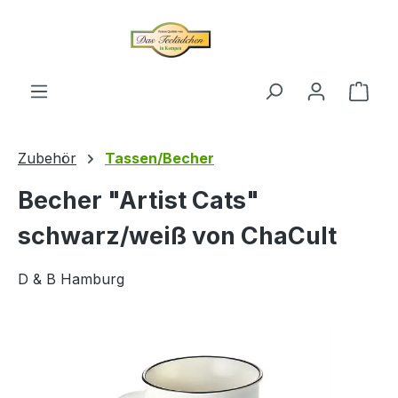
alt springen
Ware
Zubehör
Tassen/Becher
Becher "Artist Cats"
schwarz/weiß von ChaCult
D & B Hamburg
Bildergalerie überspringen