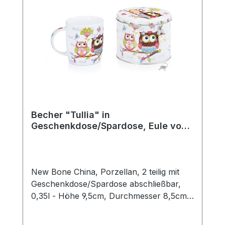
diese klassische Teetasse passt perfekt in
jede Teeküche und ergänzt jedes
Teeservice stilvoll. Die robuste
Verarbeitung macht sie langlebig und
vielseitig einsetzbar. Details: Hersteller:
AMSEL Porzellan Hamburg Motiv:
„Teepott“ Material: Porzellan Farbe: Weiß
mit blauem Rand Fassungsvermögen: 0,2l
Mit praktischem Henkel Ideal für Tee,
Kräutertee und Heißgetränke aller Art
Becher "Tullia" in
Geschenkdose/Spardose, Eule von
ChaCult
New Bone China, Porzellan, 2 teilig mit
Geschenkdose/Spardose abschließbar,
0,35l - Höhe 9,5cm, Durchmesser 8,5cm
- Das niedliche Eulendekor sorgt für gute
Laune und zieht alle Blicke auf sich. Die