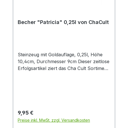
Becher "Patricia" 0,25l von ChaCult
Steinzeug mit Goldauflage, 0,25l, Höhe
10,4cm, Durchmesser 9cm Dieser zeitlose
Erfolgsartikel ziert das Cha Cult Sortiment
seit 20 Jahren und begeistert seither viele
Kunden. Die warmen rot- und orangetöne
des schönen Patchworkdesigns
verströmen ein wohliges Gefühl von
Geborgenheit. Verschiedene
Oberflächenveredelungen wie die
Regulärer Preis:
9,95 €
glänzende Goldauflage und die belebende
Preise inkl. MwSt. zzgl. Versandkosten
Tupftechnik sorgen für visuelle