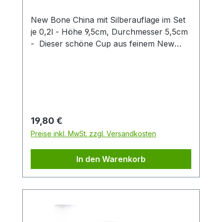
New Bone China mit Silberauflage im Set
je 0,2l - Höhe 9,5cm, Durchmesser 5,5cm
- Dieser schöne Cup aus feinem New
Bone China überzeugt durch klares
Produktdesign! Das zarte Patterndekor in
hellem blau wird stilvoll durch eine
exklusive Silberauflage abgerundet. Diese
gibt dem Artikel einen besonderen Touch
und unterstreicht so den exklusiven
Regulärer Preis:
19,80 €
Charakter dieses Cups. Die zwei
Preise inkl. MwSt. zzgl. Versandkosten
verschiedenen Artikeldekors sind fein
aufeinander abgestimmt und machen
In den Warenkorb
einzeln oder zusammen eine gute Figur.
Ein Artikel der insbesondere Liebhabern
des Scandic Livings gefallen wird.