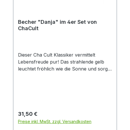
dieser Kanne.
Becher "Danja" im 4er Set von
ChaCult
Dieser Cha Cult Klassiker vermittelt
Lebensfreude pur! Das strahlende gelb
leuchtet fröhlich wie die Sonne und sorgt
für gute Laune. In Kombination mit den
liebevoll gestalten Blumen in feurigem rot
ein zeitloses und erfolgreiches Dekor, das
seit über 15 Jahren das Cha Cult
Sortiment ziert und seither viele Kunden
erfreut. Eine Verkaufseinheit umfasst vier
Regulärer Preis:
31,50 €
verschiedene Bechermotive, die fein
Preise inkl. MwSt. zzgl. Versandkosten
aufeinander abgestimmt sind und ideal