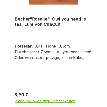
Becher"Rosalie", Owl you need is
tea, Eule von ChaCult
Porzellan, 0,4l - Höhe 13,3cm,
Durchmesser 7,6cm - All you need is tea!
Oder wie unsere putzige, kleine Eule
Rosalie sagen würde: Owl you need is tea.
Ein wirklich goldiges Wortspiel, mit dem sie
ein Schmunzeln in jedermanns Gesicht
zaubert und Herzen zum Schmelzen
bringt. Auch sonst sorgt das niedliche
Eulendekor für gute Laune und zieht alle
Regulärer Preis:
9,90 €
Blicke auf sich. Die großen, runden Augen
Preise inkl. MwSt. zzgl. Versandkosten
der gefiederten Waldbewohnerin sind