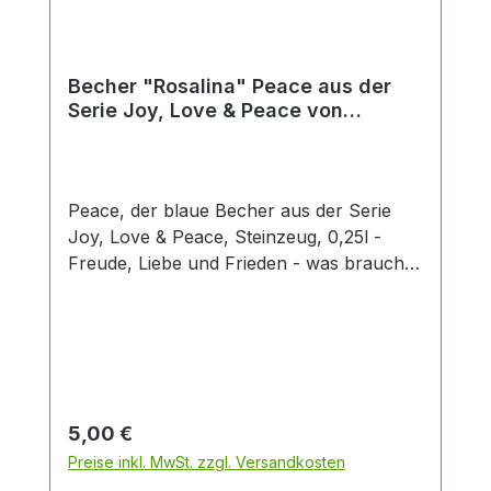
Becher "Rosalina" Peace aus der
Serie Joy, Love & Peace von
ChaCult
Peace, der blaue Becher aus der Serie
Joy, Love & Peace, Steinzeug, 0,25l -
Freude, Liebe und Frieden - was braucht
man mehr für ein glückliches Leben? Die
fröhlichen Pastellfarben dieses schönen
Keramikbechers sind fein aufeinander
abgestimmt und unterstreichen den
sonnigen Charakter dieses besonderen
Artikels. Die Buchstaben des Designs sind
Regulärer Preis:
5,00 €
in Form einer 3D-Glasur auf die
Preise inkl. MwSt. zzgl. Versandkosten
Oberfläche aufgebracht und erzeugen so