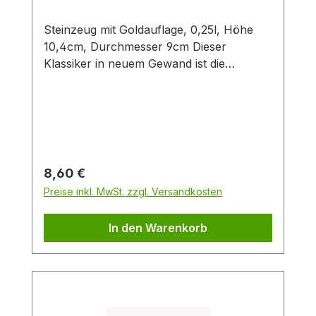
Steinzeug mit Goldauflage, 0,25l, Höhe
10,4cm, Durchmesser 9cm Dieser
Klassiker in neuem Gewand ist die
konsequente Übersetzung der Cha Cult
Erfolgsserie "Patricia" in eine andere
Farbwelt. Diese Neuinterpretation in
angenehmen Blau- und Grautönen fügt
sich optimal in die Ästhetik aktueller
Interior Trends ein. Das handgemalte
Regulärer Preis:
8,60 €
Dekor im vielseitigen Patchwork-Look
Preise inkl. MwSt. zzgl. Versandkosten
verbindet grafische Elemente mit
Tupftechnik und Goldauflage. Nicht
In den Warenkorb
zuletzt deswegen ein beliebtes Cha Cult
Design seit über 20 Jahren!