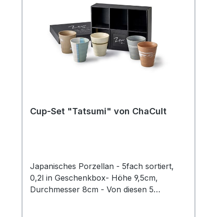
Liebe zum Detail und die makellose
Verarbeitung von höchster
Produktqualität. Mit einer Verkaufseinheit
erhalten Sie drei verschiedene Motive und
somit maximale Vielfalt für Ihr Sortiment.
Die Tassendesigns sind hierbei in Farbe
und Dekor fein aufeinander abgestimmt,
so dass Sie ideal miteinander harmonieren.
Aus traditionsreichen kleinen
Produktionsstätten direkt in Japan, die
Cup-Set "Tatsumi" von ChaCult
über jahrzehntelange Erfahrung in der
Keramikveredlung verfügen und so
besonders exklusive Unikate herstellen.
Japanisches Porzellan - 5fach sortiert,
0,2l in Geschenkbox- Höhe 9,5cm,
Durchmesser 8cm - Von diesen 5
zauberhaften Cups ist wahrlich keiner das
fünfte Rad am Wagen, denn jeder einzelne