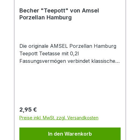
Becher "Teepott" von Amsel
Porzellan Hamburg
Die originale AMSEL Porzellan Hamburg
Teepott Teetasse mit 0,2l
Fassungsvermögen verbindet klassisches
Design mit zeitloser Eleganz. Gefertigt aus
hochwertigem Porzellan überzeugt die
weiße Tasse durch ihren dekorativen
blauen Rand sowie den stilvollen
„Teepott“-Schriftzug im traditionellen
Look. Dank der angenehmen Größe von
Regulärer Preis:
2,95 €
0,2 Litern eignet sich die Porzellantasse
Preise inkl. MwSt. zzgl. Versandkosten
ideal für schwarzen Tee, Kräutertee,
Früchtetee oder Chai. Der ergonomische
In den Warenkorb
Henkel sorgt für einen sicheren und