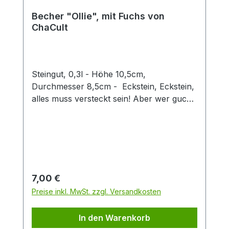
Becher "Ollie", mit Fuchs von
ChaCult
Steingut, 0,3l - Höhe 10,5cm,
Durchmesser 8,5cm - Eckstein, Eckstein,
alles muss versteckt sein! Aber wer guckt
denn da so schelmisch um die Ecke?
Dieser zweifach sortierte Keramikbecher
mit seinen verspielt-fröhlichen
Tiermotiven ist eine Freude für Groß und
Klein. Die 3D Fuchsfigur verleiht diesem
Becher einen besonderen Twist und
Regulärer Preis:
7,00 €
machen den Artikel zu einem Hingucker in
Preise inkl. MwSt. zzgl. Versandkosten
jedem Sortiment. Der Becher hat eine
Füllmenge von 0,3 l und eignet sich
In den Warenkorb
perfekt für den Genuss von Tee oder