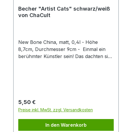
Becher "Artist Cats" schwarz/weiß
von ChaCult
New Bone China, matt, 0,4l - Höhe
8,7cm, Durchmesser 9cm - Einmal ein
berühmter Künstler sein! Das dachten sich
auch diese kreativen Kätzchen und nun
erstrahlen sie im Stil weltbekannter Maler
und Bildhauer. Erkennen Sie sie wieder?
Denn hier ist jeder Becher ein kleines
Kunstwerk, das klassische Kunststile
charmant mit verspielten Katzenfiguren
Regulärer Preis:
5,50 €
verbindet. Ideal für Kunstliebhaber,
Preise inkl. MwSt. zzgl. Versandkosten
Katzenfreunde oder als originelles
Geschenk. Die dezente schwarz-weiß
In den Warenkorb
Optik des Designs, in feiner