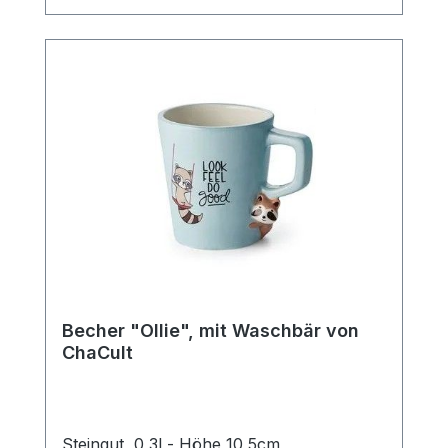
Kaffee.
Becher "Ollie", mit Waschbär von
ChaCult
Steingut, 0,3l - Höhe 10,5cm,