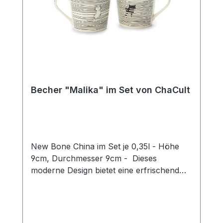
Becher "Malika" im Set von ChaCult
New Bone China im Set je 0,35l - Höhe
9cm, Durchmesser 9cm - Dieses
moderne Design bietet eine erfrischend
neue Interpretation des beliebten
Katzenthemas! Das puristische Motiv in
zurückhaltendem schwarz-weiß zeigt zwei
Katzen auf einem grafischen Liniendekor