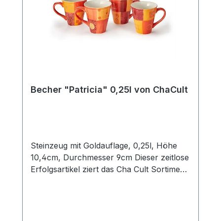
Becher "Patricia" 0,25l von ChaCult
Steinzeug mit Goldauflage, 0,25l, Höhe
10,4cm, Durchmesser 9cm Dieser zeitlose
Erfolgsartikel ziert das Cha Cult Sortiment
seit 20 Jahren und begeistert seither viele
Kunden. Die warmen rot- und orangetöne
des schönen Patchworkdesigns
verströmen ein wohliges Gefühl von