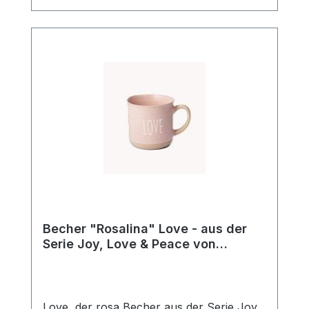
Design seit über 20 Jahren!
Becher "Rosalina" Love - aus der
Serie Joy, Love & Peace von
ChaCult
Love, der rosa Becher aus der Serie Joy,