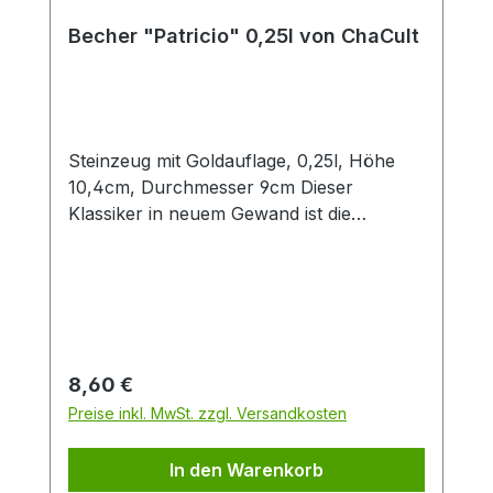
Becher "Patricio" 0,25l von ChaCult
Steinzeug mit Goldauflage, 0,25l, Höhe
10,4cm, Durchmesser 9cm Dieser
Klassiker in neuem Gewand ist die
konsequente Übersetzung der Cha Cult
Erfolgsserie "Patricia" in eine andere
Farbwelt. Diese Neuinterpretation in
angenehmen Blau- und Grautönen fügt
sich optimal in die Ästhetik aktueller
Interior Trends ein. Das handgemalte
Regulärer Preis:
8,60 €
Dekor im vielseitigen Patchwork-Look
Preise inkl. MwSt. zzgl. Versandkosten
verbindet grafische Elemente mit
Tupftechnik und Goldauflage. Nicht
In den Warenkorb
zuletzt deswegen ein beliebtes Cha Cult