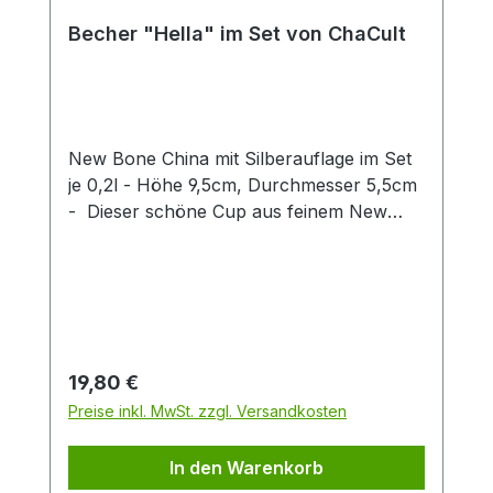
Becher "Hella" im Set von ChaCult
New Bone China mit Silberauflage im Set
je 0,2l - Höhe 9,5cm, Durchmesser 5,5cm
- Dieser schöne Cup aus feinem New
Bone China überzeugt durch klares
Produktdesign! Das zarte Patterndekor in
hellem blau wird stilvoll durch eine
exklusive Silberauflage abgerundet. Diese
gibt dem Artikel einen besonderen Touch
und unterstreicht so den exklusiven
Regulärer Preis:
19,80 €
Charakter dieses Cups. Die zwei
Preise inkl. MwSt. zzgl. Versandkosten
verschiedenen Artikeldekors sind fein
aufeinander abgestimmt und machen
In den Warenkorb
einzeln oder zusammen eine gute Figur.