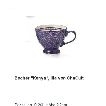
Ein Artikel der insbesondere Liebhabern
des Scandic Livings gefallen wird.
Becher "Kenya", lila von ChaCult
Porzellan, 0,26l, Höhe 9,2cm,