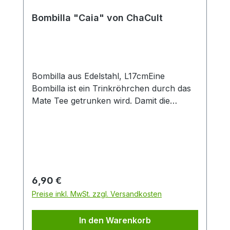
Produktlook. Durch die große Füllmenge
von 0,4 l eignet sich der Artikel
Bombilla "Caia" von ChaCult
insbesondere zur Zubereitung von Latte-
Macchiato oder dem Teegenuss ohne
häufiges Nachschenken. Das feine
Material Porzellan ist besonders langlebig
und verfügt über einen isolierenden
Bombilla aus Edelstahl, L17cmEine
Effekt, der Heißgetränke länger warm hält.
Bombilla ist ein Trinkröhrchen durch das
Mate Tee getrunken wird. Damit die
Teeblätter nicht mitgetrunken werden,
wird der Tee durch das Sieb am unteren
Ende der Bombilla gesaugt.
Regulärer Preis:
6,90 €
Preise inkl. MwSt. zzgl. Versandkosten
In den Warenkorb