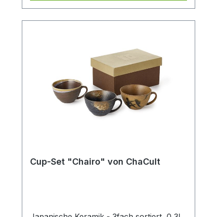
Cup-Set "Chairo" von ChaCult
Japanische Keramik - 3fach sortiert, 0,3l