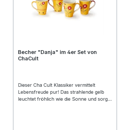
passenden Kanne (Art.-Nr. 80364) und
erhalten Sie so das perfekte Set für den
gedeckten Tisch und eine gemütliche Tea
Time mit Freunden und der Familie. Das
Edelstahlsieb "Piet" passt optimal zu
dieser Kanne.
Becher "Danja" im 4er Set von
ChaCult
Dieser Cha Cult Klassiker vermittelt
Lebensfreude pur! Das strahlende gelb
leuchtet fröhlich wie die Sonne und sorgt
für gute Laune. In Kombination mit den
liebevoll gestalten Blumen in feurigem rot
ein zeitloses und erfolgreiches Dekor, das
seit über 15 Jahren das Cha Cult