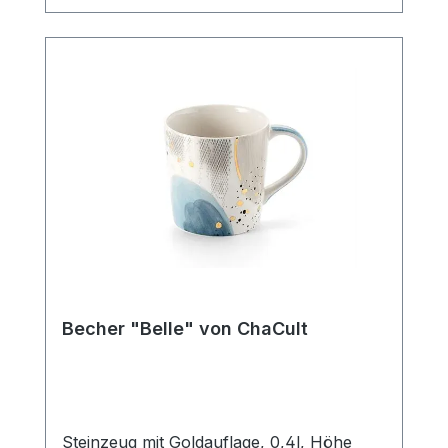
Strichzeichnung, hält sich hierbei durch
ihre klare Gestaltung bewusst im
Hintergrund und bietet so den liebevollen,
kleinen Details des Designs ausreichend
Platz um ihre Strahlkraft zu entfalten. Der
Becher verfügt über eine mittlere
Füllmenge von 0,4 l und ist somit der
ideale Allrounder für den Genuss diverser
Heißgetränke. Die Artikelform erinnert an
einen Emaillebecher und unterstreicht
durch dieses nostalgische Stilelement im
Produktdesign den außergewöhnlichen
Charakter dieses Becherdekors.
SpülmaschinengeeignetMikrowellenfest
Becher "Belle" von ChaCult
Steinzeug mit Goldauflage, 0,4l, Höhe