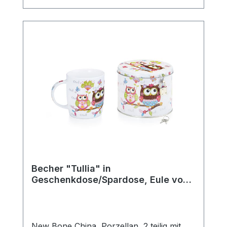
komfortablen Halt beim Genießen heißer
Getränke. Ob für den täglichen Gebrauch,
die gemütliche Teezeit zuhause oder als
schönes Geschenk für Teeliebhaber –
diese klassische Teetasse passt perfekt in
jede Teeküche und ergänzt jedes
Teeservice stilvoll. Die robuste
Verarbeitung macht sie langlebig und
vielseitig einsetzbar. Details: Hersteller:
AMSEL Porzellan Hamburg Motiv:
„Teepott“ Material: Porzellan Farbe: Weiß
mit blauem Rand Fassungsvermögen: 0,2l
Mit praktischem Henkel Ideal für Tee,
Kräutertee und Heißgetränke aller Art
Becher "Tullia" in
Geschenkdose/Spardose, Eule von
ChaCult
New Bone China, Porzellan, 2 teilig mit