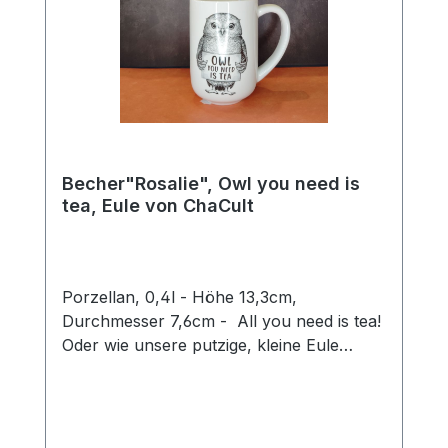
Becher"Rosalie", Owl you need is
tea, Eule von ChaCult
Porzellan, 0,4l - Höhe 13,3cm,
Durchmesser 7,6cm - All you need is tea!
Oder wie unsere putzige, kleine Eule
Rosalie sagen würde: Owl you need is tea.
Ein wirklich goldiges Wortspiel, mit dem sie
ein Schmunzeln in jedermanns Gesicht
zaubert und Herzen zum Schmelzen