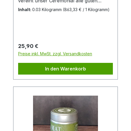
vereint unser Ceremonial alle guten
Eigenschaften eines Matchas: Er schmeckt
Inhalt:
0.03 Kilogramm
(863,33 € / 1 Kilogramm)
mild, zart-bitter, sanft, süß und ist dabei
angenehm bekömmlich. Ideal für den
täglichen Bedarf.Zutaten:Japan Bio-
Matcha aus kontrolliert-biologischem
Anbau
Regulärer Preis:
25,90 €
Preise inkl. MwSt. zzgl. Versandkosten
In den Warenkorb