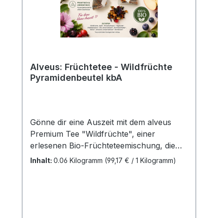
Alveus: Früchtetee - Wildfrüchte
Pyramidenbeutel kbA
Gönne dir eine Auszeit mit dem alveus
Premium Tee "Wildfrüchte", einer
erlesenen Bio-Früchteteemischung, die
dich direkt in die Natur entführt. Diese
Inhalt:
0.06 Kilogramm
(99,17 € / 1 Kilogramm)
Mischung aus 100% natürlichen Zutaten
ist ein Fest für die Sinne und bietet einen
unverfälschten, intensiven
Fruchtgeschmack.Die sorgfältig
aufeinander abgestimmte Mischung