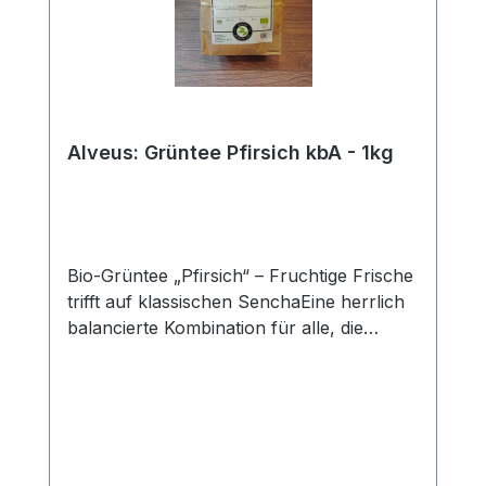
Alveus: Grüntee Pfirsich kbA - 1kg
Bio-Grüntee „Pfirsich“ – Fruchtige Frische
trifft auf klassischen SenchaEine herrlich
balancierte Kombination für alle, die
Grüntee mit einer fruchtigen Note lieben:
Der Bio-Grüntee Pfirsich von alveus
verbindet die sanft-herbe Frische eines
hochwertigen China Sencha mit der
saftigen Süße reifer Pfirsiche. Ein
wunderbar klarer, aromatischer Tee, der