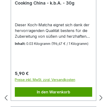
Cooking China - k.b.A. - 30g
Dieser Koch-Matcha eignet sich dank der
hervorragenden Qualität bestens für die
Zubereitung von süßen und herzhaften
Speisen. Gerade für Anhänger der
Inhalt:
0.03 Kilogramm
(196,67 € / 1 Kilogramm)
leichten Küche Ostasiens, bietet dieser
Matcha Ihnen einen einzigartig delikat-
süßen-Geschmack. Aus kontrolliert
biologischem AnbauZutaten: Grüner Tee
Matcha aus kontrolliert biologischem
Regulärer Preis:
5,90 €
Anbau
Preise inkl. MwSt. zzgl. Versandkosten
In den Warenkorb