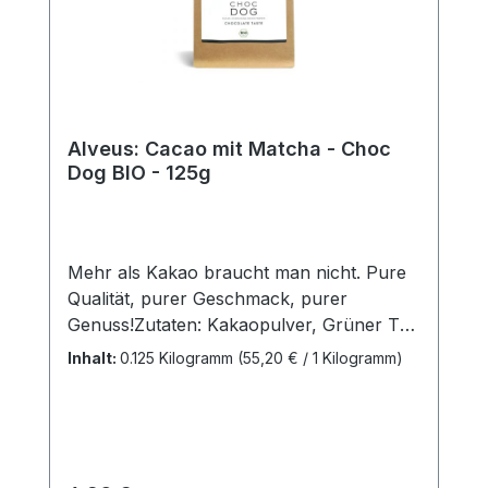
Alveus: Cacao mit Matcha - Choc
Dog BIO - 125g
Mehr als Kakao braucht man nicht. Pure
Qualität, purer Geschmack, purer
Genuss!Zutaten: Kakaopulver, Grüner Tee
Matcha aus kontrolliert biologischem
Inhalt:
0.125 Kilogramm
(55,20 € / 1 Kilogramm)
Anbau