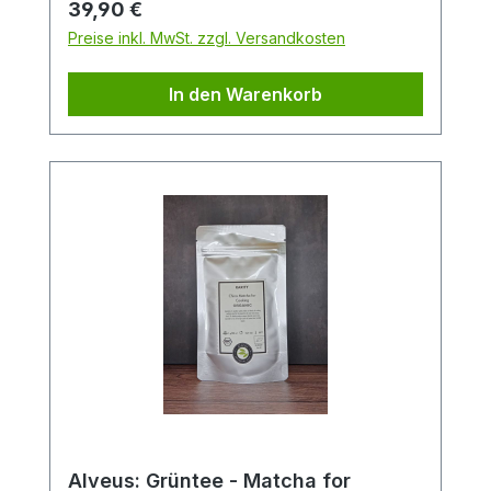
Regulärer Preis:
39,90 €
Matcha aus kontrolliert-biologischem
Preise inkl. MwSt. zzgl. Versandkosten
Anbau
In den Warenkorb
Alveus: Grüntee - Matcha for