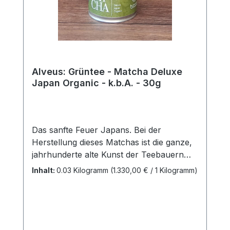
Alveus: Grüntee - Matcha Deluxe
Japan Organic - k.b.A. - 30g
Das sanfte Feuer Japans. Bei der
Herstellung dieses Matchas ist die ganze,
jahrhunderte alte Kunst der Teebauern
gefragt und unsere japanischen
Inhalt:
0.03 Kilogramm
(1.330,00 € / 1 Kilogramm)
Teeexperten können mit Recht stolz
darauf sein. Kenner schätzen gerade den
sanften Abgang und die außergewöhnlich
hohe Qualität dieser
Teespezialität.Zutaten:Japan Bio-