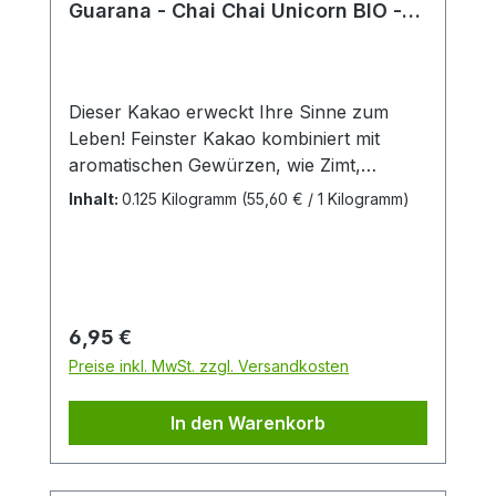
Guarana - Chai Chai Unicorn BIO -
125g
Dieser Kakao erweckt Ihre Sinne zum
Leben! Feinster Kakao kombiniert mit
aromatischen Gewürzen, wie Zimt,
Kardamom und Nelke machen das
Inhalt:
0.125 Kilogramm
(55,60 € / 1 Kilogramm)
Getränk zu einem einzigartigen
Geschmackserlebnis. Zutaten: Kakaopul
ver*, Ingwer gemahlen*, Guarana*, Zimt
gemahlen*, Kardamom gemahlen*,
Grüner Tee Matcha*, Nelke gemahlen*,
Regulärer Preis:
6,95 €
Macawurzel* *aus kontrolliert
Preise inkl. MwSt. zzgl. Versandkosten
biologischem Anbau
In den Warenkorb