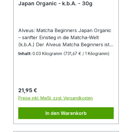
Japan Organic - k.b.A. - 30g
Alveus: Matcha Beginners Japan Organic
– sanfter Einstieg in die Matcha-Welt
(k.b.A.) Der Alveus Matcha Beginners ist
der perfekte Bio-Matcha für Einsteiger, die
Inhalt:
0.03 Kilogramm
(731,67 € / 1 Kilogramm)
hochwertigen japanischen Grüntee
genießen möchten. Er stammt aus
kontrolliert biologischem Anbau (k.b.A.)
und wird in Japan nach traditioneller
Methode zu feinem, leuchtend grünem
Regulärer Preis:
21,95 €
Pulver vermahlen. Ob als klassischer Tee,
Preise inkl. MwSt. zzgl. Versandkosten
cremiger Matcha Latte oder in Smoothies,
dieser Matcha überzeugt durch seine
In den Warenkorb
Vielseitigkeit und
Bekömmlichkeit. Geschmacklich stärker
und etwas herber eignet sich dieser