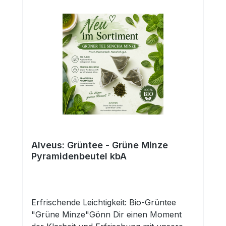
Pyramidenbeutel für eine große Tasse
Tee. Wassertemperatur: Übergieße den
Beutel mit sprudelnd kochendem Wasser
(100°C). Ziehzeit: Lass den Tee für 5-10
Minuten ziehen – je nachdem, wie intensiv
Du den Geschmack bevorzugst.
Alveus: Grüntee - Grüne Minze
Pyramidenbeutel kbA
Erfrischende Leichtigkeit: Bio-Grüntee
"Grüne Minze"Gönn Dir einen Moment