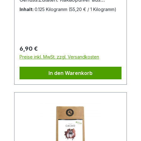
kontrolliert biologischem Anbau
Inhalt:
0.125 Kilogramm
(55,20 € / 1 Kilogramm)
Regulärer Preis:
6,90 €
Preise inkl. MwSt. zzgl. Versandkosten
In den Warenkorb