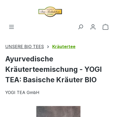
alt springen
Ware
UNSERE BIO TEES
Kräutertee
Ayurvedische
Kräuterteemischung - YOGI
TEA: Basische Kräuter BIO
YOGI TEA GmbH
Bildergalerie überspringen