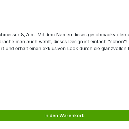
emalten Keramikbechers ist eigentlich
e Sprache man auch wählt, dieses Design ist einfach "schön"
rt und erhält einen exklusiven Look durch die glanzvollen
Mit einer Füllmenge von 0,4l ist er ideal geeignet für de
 und ist somit ein Unikat. Kombinieren Sie den Becher mit
 Time mit Freunden und der Familie. Das Edelstahlsieb "Piet" passt optimal zu dieser
In den Warenkorb