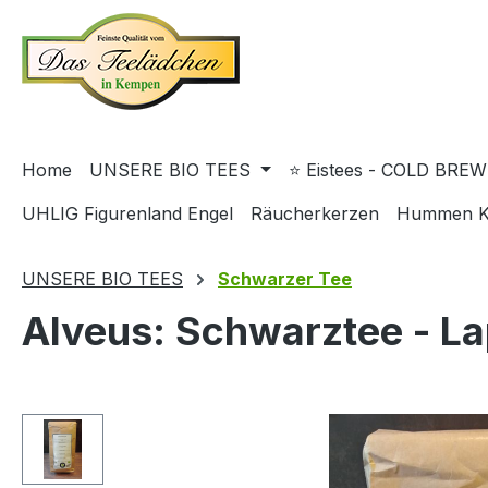
springen
Zur Hauptnavigation springen
Home
UNSERE BIO TEES
⭐ Eistees - COLD BREW
UHLIG Figurenland Engel
Räucherkerzen
Hummen K
UNSERE BIO TEES
Schwarzer Tee
Alveus: Schwarztee - L
Bildergalerie überspringen