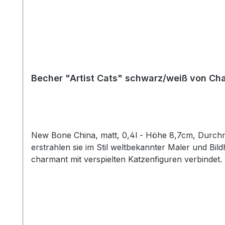
Becher "Artist Cats" schwarz/weiß von Ch
New Bone China, matt, 0,4l - Höhe 8,7cm, Durchmesser 9cm - Einmal ein berühmter Künstler sein! Das dachten sich auch
erstrahlen sie im Stil weltbekannter Maler und Bil
charmant mit verspielten Katzenfiguren verbindet.
Designs, in feiner Strichzeichnung, hält sich hierb
Designs ausreichend Platz um ihre Strahlkraft zu e
den Genuss diverser Heißgetränke. Die Artikelform