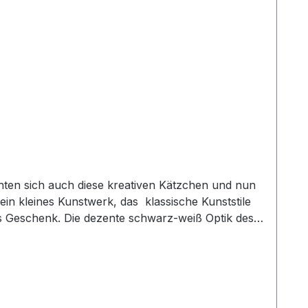
 ein kleines Kunstwerk, das klassische Kunststile
les Geschenk. Die dezente schwarz-weiß Optik des
etet so den liebevollen, kleinen Details des
n 0,4 l und ist somit der ideale Allrounder für
ieses nostalgische Stilelement im Produktdesign