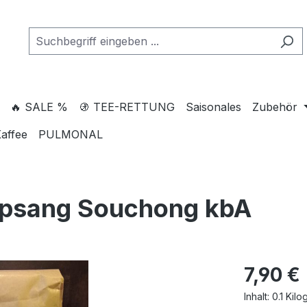
🔥 SALE %
🚯 TEE-RETTUNG
Saisonales
Zubehör
affee
PULMONAL
apsang Souchong kbA
7,90 €
Inhalt:
0.1 Kil