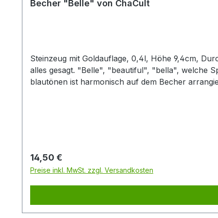
Becher "Belle" von ChaCult
Steinzeug mit Goldauflage, 0,4l, Höhe 9,4cm, Durchmesser 8,7cm Mit dem Namen dieses geschmackvollen und handb
alles gesagt. "Belle", "beautiful", "bella", welch
blautönen ist harmonisch auf dem Becher arrangie
überzeugt durch seine kompakte und moderne Form. 
Kaffeemischgetränke. Jeder Artikel ist handbemalt
Sie so das perfekte Set für den gedeckten Tisch und eine gemütliche Tea
Kanne.
Regulärer Preis:
14,50 €
Preise inkl. MwSt. zzgl. Versandkosten