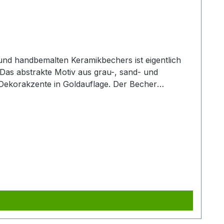
! Das abstrakte Motiv aus grau-, sand- und
 Dekorakzente in Goldauflage. Der Becher
n Genuss des Lieblingstees oder größerer
 der passenden Kanne (Art.-Nr. 80364) und erhalten