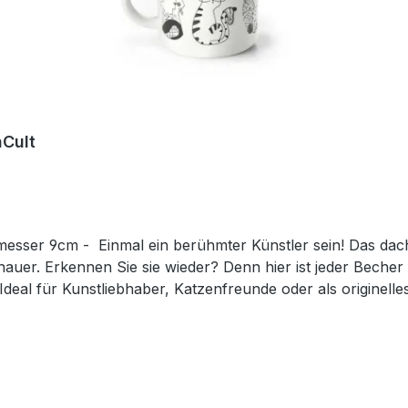
aCult
 diese kreativen Kätzchen und nun
dhauer. Erkennen Sie sie wieder? Denn hier ist jeder Becher
 Ideal für Kunstliebhaber, Katzenfreunde oder als originel
ei durch ihre klare Gestaltung bewusst im Hintergrund und bi
ntfalten. Der Becher verfügt über eine mittlere Füllmenge vo
 erinnert an einen Emaillebecher und unterstreicht durch d
den außergewöhnlichen Charakter dieses Becherdekors. SpülmaschinengeeignetMikrowellenfest