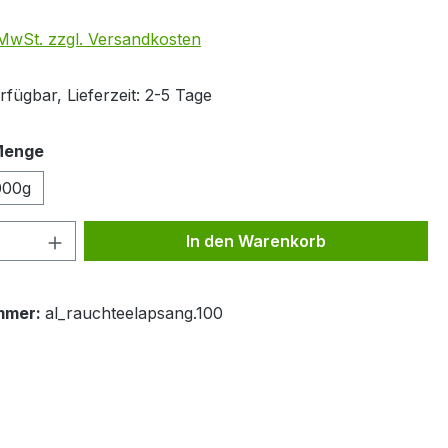
. MwSt. zzgl. Versandkosten
fügbar, Lieferzeit: 2-5 Tage
auswählen
Menge
000g
 Anzahl: Gib den gewünschten Wert ein 
In den Warenkorb
mmer:
al_rauchteelapsang.100