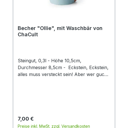
Becher "Ollie", mit Waschbär von
ChaCult
Steingut, 0,3l - Höhe 10,5cm,
Durchmesser 8,5cm - Eckstein, Eckstein,
alles muss versteckt sein! Aber wer guckt
denn da so schelmisch um die Ecke?
Dieser zweifach sortierte Keramikbecher
mit seinen verspielt-fröhlichen
Tiermotiven ist eine Freude für Groß und
Klein. Die 3D Waschbärfigur verleiht
diesem Becher einen besonderen Twist
Regulärer Preis:
7,00 €
und machen den Artikel zu einem
Preise inkl. MwSt. zzgl. Versandkosten