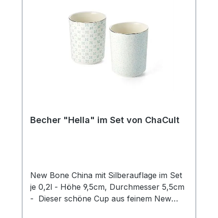
die gedeckte Kaffeetafel oder eine Tea
Time mit Freunden. Dieses Set enthält 4
Tassen
Becher "Hella" im Set von ChaCult
New Bone China mit Silberauflage im Set
je 0,2l - Höhe 9,5cm, Durchmesser 5,5cm
- Dieser schöne Cup aus feinem New
Bone China überzeugt durch klares