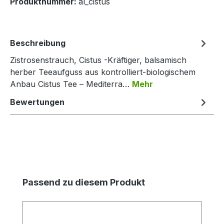
Produktnummer:
al_cistus
Beschreibung
Zistrosenstrauch, Cistus -Kräftiger, balsamisch
herber Teeaufguss aus kontrolliert-biologischem
Anbau Cistus Tee – Mediterra…
Mehr
Bewertungen
Produktgalerie überspringen
Passend zu diesem Produkt