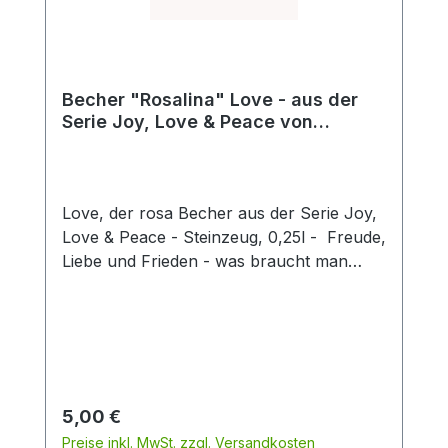
Becher "Rosalina" Love - aus der
Serie Joy, Love & Peace von
ChaCult
Love, der rosa Becher aus der Serie Joy,
Love & Peace - Steinzeug, 0,25l - Freude,
Liebe und Frieden - was braucht man
mehr für ein glückliches Leben? Die
fröhlichen Pastellfarben dieses schönen
Keramikbechers sind fein aufeinander
abgestimmt und unterstreichen den
sonnigen Charakter dieses besonderen
Artikels. Die Buchstaben des Designs sind
Regulärer Preis:
5,00 €
in Form einer 3D-Glasur auf die
Preise inkl. MwSt. zzgl. Versandkosten