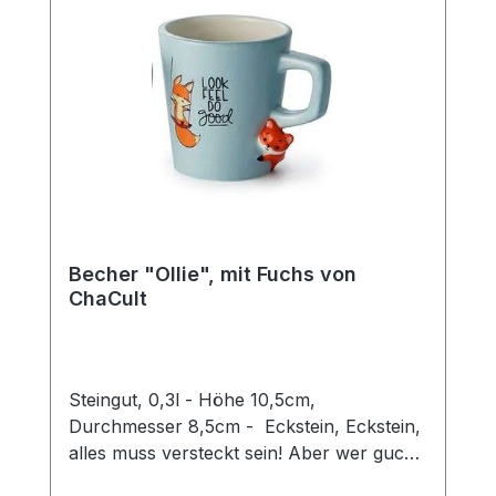
Form. Mit einer Füllmenge von 0,35 l
eignet sich der Artikel ideal zum Genuss
diverser Tee- und
Kaffeespezialitäten.Spülmaschinengeeigne
t
Becher "Ollie", mit Fuchs von
ChaCult
Steingut, 0,3l - Höhe 10,5cm,
Durchmesser 8,5cm - Eckstein, Eckstein,
alles muss versteckt sein! Aber wer guckt
denn da so schelmisch um die Ecke?