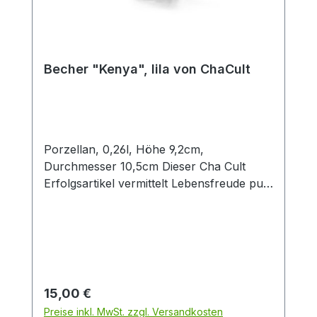
Becher "Kenya", lila von ChaCult
Porzellan, 0,26l, Höhe 9,2cm,
Durchmesser 10,5cm Dieser Cha Cult
Erfolgsartikel vermittelt Lebensfreude pur!
Die satten und kräftigen Farben in
Kombination mit der fein geprägten
Becheroberfläche sorgen für eine
auffallend schöne Optik, die durch die
besondere Artikelform abgerundet wird.
Die grafischen Verzierungen im Inneren
Regulärer Preis:
15,00 €
der Trinkschale erinnern an mediterrane
Preise inkl. MwSt. zzgl. Versandkosten