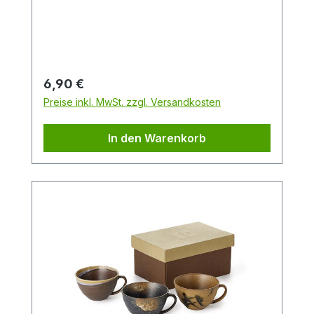
wird der Tee durch das Sieb am unteren
Ende der Bombilla gesaugt.
Regulärer Preis:
6,90 €
Preise inkl. MwSt. zzgl. Versandkosten
In den Warenkorb