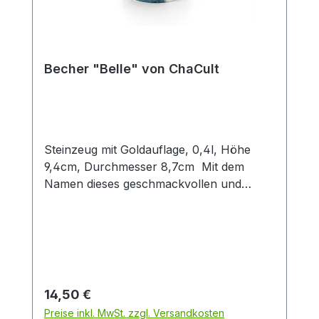
durch dieses nostalgische Stilelement im
Produktdesign den außergewöhnlichen
Charakter dieses Becherdekors.
SpülmaschinengeeignetMikrowellenfest
Becher "Belle" von ChaCult
Steinzeug mit Goldauflage, 0,4l, Höhe
9,4cm, Durchmesser 8,7cm Mit dem
Namen dieses geschmackvollen und
handbemalten Keramikbechers ist
eigentlich alles gesagt. "Belle", "beautiful",
"bella", welche Sprache man auch wählt,
dieses Design ist einfach "schön"! Das
abstrakte Motiv aus grau-, sand- und
blautönen ist harmonisch auf dem Becher
Regulärer Preis:
14,50 €
arrangiert und erhält einen exklusiven
Preise inkl. MwSt. zzgl. Versandkosten