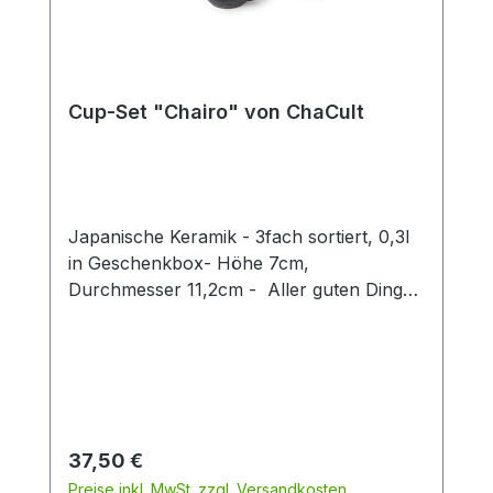
Cup-Set "Chairo" von ChaCult
Japanische Keramik - 3fach sortiert, 0,3l
in Geschenkbox- Höhe 7cm,
Durchmesser 11,2cm - Aller guten Dinge
sind drei! Und dies beweist auch unser
exklusives Tassen-Set aus hochwertiger
japanischer Keramik. Die moderne,
ausladende Form des Artikels verfügt
über eine Füllmenge von 0,3 l und ist
somit die richtige Wahl für den Genuss
Regulärer Preis:
37,50 €
eines leckeren Milchkaffees oder
Preise inkl. MwSt. zzgl. Versandkosten