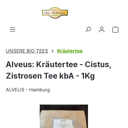
alt springen
Ware
UNSERE BIO TEES
Kräutertee
Alveus: Kräutertee - Cistus,
Zistrosen Tee kbA - 1Kg
ALVEUS - Hamburg
Bildergalerie überspringen