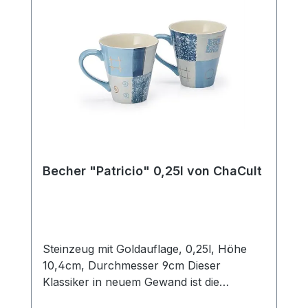
passenden Teekanne, unsere
Artikelnummer 83076, und erhalten Sie so
das perfekte Service für die gedeckte
Kaffeetafel oder eine Tea Time mit
Freunden.
Becher "Patricio" 0,25l von ChaCult
Steinzeug mit Goldauflage, 0,25l, Höhe
10,4cm, Durchmesser 9cm Dieser
Klassiker in neuem Gewand ist die
konsequente Übersetzung der Cha Cult