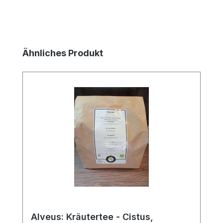
Produktgalerie überspringen
Ähnliches Produkt
Alveus: Kräutertee - Cistus,