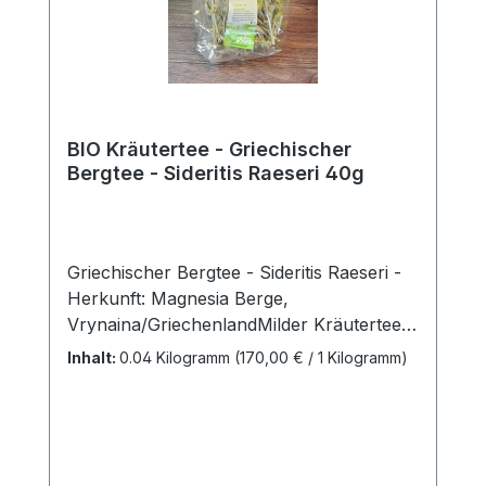
BIO Kräutertee - Griechischer
Bergtee - Sideritis Raeseri 40g
Griechischer Bergtee - Sideritis Raeseri -
Herkunft: Magnesia Berge,
Vrynaina/GriechenlandMilder Kräutertee
mit intensivem, zitronig salbei-ähnlichem
Inhalt:
0.04 Kilogramm
(170,00 € / 1 Kilogramm)
Duft; leicht herb-aromatisch aus
kontrolliert-biologischem Anbau,
Griechenland. Hersteller: Firma
Heuschrecke Naturkost GmbH
Teezubereitung:Etwa 3-5 ganze Stengel