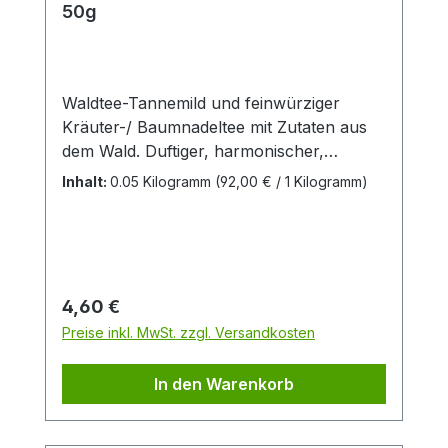
50g
Waldtee-Tannemild und feinwürziger
Kräuter-/ Baumnadeltee mit Zutaten aus
dem Wald. Duftiger, harmonischer,
vollmundiger Kräutertee mit typischen
Inhalt:
0.05 Kilogramm
(92,00 € / 1 Kilogramm)
Waldzutaten aus biozertifizierter
Wildsammlung. Stille und Gelassenheit
genießen.Zutaten: Brombeerblatt,
Holunderblüte, Dost, Ehrenpreis,
Schafgarbe, Tannen- und Fichtennadeln,
Regulärer Preis:
4,60 €
Holunderbeere, Veilchenblatt und -Blüte
Preise inkl. MwSt. zzgl. Versandkosten
aus kbA. Herkunftsland: Terra Magnifica,
Koratien Hersteller: Firma Heuschrecke
In den Warenkorb
Naturkost GmbH Teezubereitung:9 TL
(10g) mit 1l kochendem Wasser aufgießen,
5-10 Minuten bedeckt ziehen lassen.