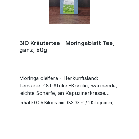
BIO Kräutertee - Moringablatt Tee,
ganz, 60g
Moringa oleifera - Herkunftsland:
Tansania, Ost-Afrika -Krautig, wärmende,
leichte Schärfe, an Kapuzinerkresse
erinnernd aus kontrolliert-biologischem
Inhalt:
0.06 Kilogramm
(83,33 € / 1 Kilogramm)
Anbau.Zum Projekt: siehe
www.kimango.comDer Blatt-Tee vom
Baum Moringa oleifera (auch
Meerrettichbaum) schmeckt würzig-mild
mit feiner Schärfe angenehm wärmend