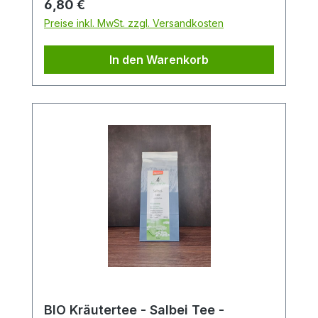
Regulärer Preis:
6,80 €
mit 1l kochendem Wasser übergießen; ca.
Preise inkl. MwSt. zzgl. Versandkosten
10 Minuten ziehen lassen.
In den Warenkorb
BIO Kräutertee - Salbei Tee -