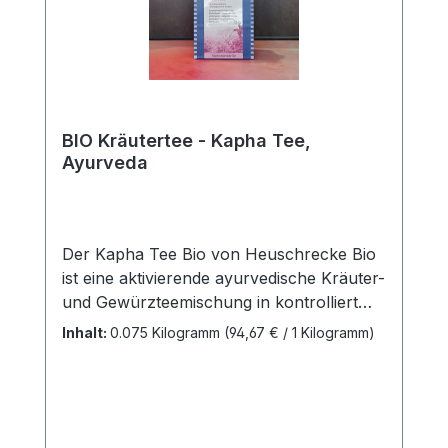
Lavendel, Sonnenblumenblüten,
Ehrenpreis, Augentrost alle Zutaten aus
kontrolliert biologischem Anbau. Herkunft
DE Hersteller: Firma Heuschrecke
Naturkost GmbH Teezubereitung:ca. 5 TL
(8g) mit 1l kochendem Wasser aufgießen,
BIO Kräutertee - Kapha Tee,
ca. 10 Minuten ziehen lassen.
Ayurveda
Der Kapha Tee Bio von Heuschrecke Bio
ist eine aktivierende ayurvedische Kräuter-
und Gewürzteemischung in kontrolliert
biologischer Qualität. Die Rezeptur ist
Inhalt:
0.075 Kilogramm
(94,67 € / 1 Kilogramm)
gezielt auf das Kapha-Dosha abgestimmt
und vereint belebende, wärmende Zutaten
zu einem würzig-frischen
Geschmackserlebnis. In der Tasse
entfaltet der Tee eine kräftige, leicht