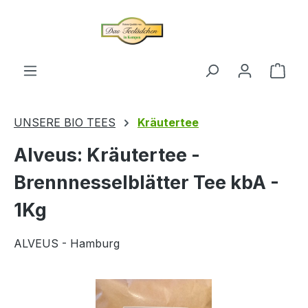
alt springen
Ware
UNSERE BIO TEES
Kräutertee
Alveus: Kräutertee -
Brennnesselblätter Tee kbA -
1Kg
ALVEUS - Hamburg
Bildergalerie überspringen