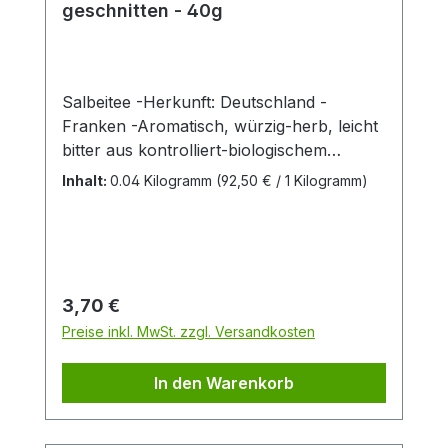
geschnitten - 40g
Salbeitee -Herkunft: Deutschland -
Franken -Aromatisch, würzig-herb, leicht
bitter aus kontrolliert-biologischem
AnbauVerwendung: italienische und
Inhalt:
0.04 Kilogramm
(92,50 € / 1 Kilogramm)
französische Küche, Polenta, Pasta,
Risotto, Fleisch, Suppen, Fisch Hersteller:
Firma Heuschrecke Naturkost GmbH
Teezubereitung:2-3 Teelöffel (ca. 6g) mit 1l
kochendem Wasser übergießen; ca. 10
Regulärer Preis:
3,70 €
Minuten bedeckt ziehen lassen.
Preise inkl. MwSt. zzgl. Versandkosten
In den Warenkorb