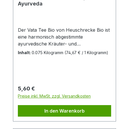
Ayurveda
Der Vata Tee Bio von Heuschrecke Bio ist
eine harmonisch abgestimmte
ayurvedische Kräuter- und
Gewürzteemischung in kontrolliert
Inhalt:
0.075 Kilogramm
(74,67 € / 1 Kilogramm)
biologischer Qualität. Die Rezeptur ist
speziell auf das Vata-Dosha ausgerichtet
und vereint wärmende, wohltuende
Zutaten zu einem ausgewogenen
Geschmackserlebnis. Aromatische
Regulärer Preis:
5,60 €
Gewürze und milde Kräuter sorgen für
Preise inkl. MwSt. zzgl. Versandkosten
eine sanft würzige, leicht süßliche Note,
die Körper und Geist gleichermaßen
In den Warenkorb
anspricht. Der Tee ist koffeinfrei und
eignet sich ideal für entspannte
Genussmomente – besonders in der