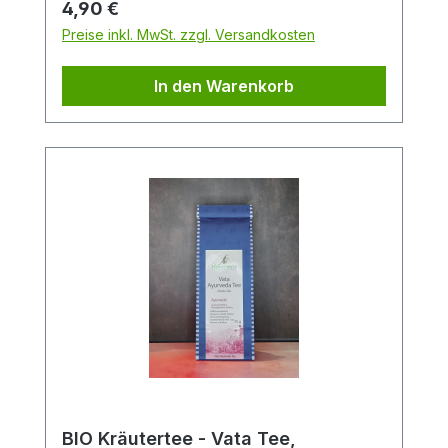
Regulärer Preis:
4,90 €
Smoothie (vorher einweichen) geben
Preise inkl. MwSt. zzgl. Versandkosten
In den Warenkorb
BIO Kräutertee - Vata Tee,