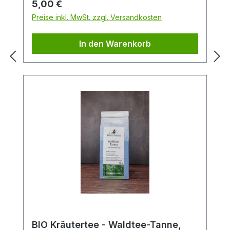
Regulärer Preis:
5,00 €
Hersteller: Firma Heuschrecke Naturkost
Preise inkl. MwSt. zzgl. Versandkosten
GmbH Teezubereitung:4 Eßl. (8g) mit 1l
kochendem Wasser aufgießen, 5-10
In den Warenkorb
Minuten ziehen lassen.
BIO Kräutertee - Waldtee-Tanne,