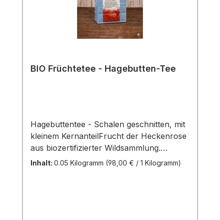
BIO Früchtetee - Hagebutten-Tee
Hagebuttentee - Schalen geschnitten, mit
kleinem KernanteilFrucht der Heckenrose
aus biozertifizierter Wildsammlung.
Herkunftsland: Terra Magnifica, Kroatien
Inhalt:
0.05 Kilogramm
(98,00 € / 1 Kilogramm)
Hersteller: Firma Heuschrecke Naturkost
GmbH Teezubereitung:4 TL (10g) in 1l
Wasser 10 Minuten kochen lassen und
durch ein Teenetz geben.Tipp für den
Winter:Als vitale Zutat mit in den grünen