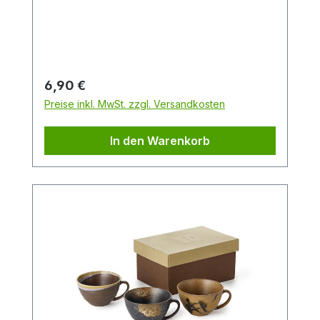
wird der Tee durch das Sieb am unteren
Ende der Bombilla gesaugt.
Regulärer Preis:
6,90 €
Preise inkl. MwSt. zzgl. Versandkosten
In den Warenkorb