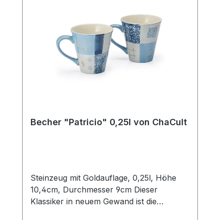
passenden Teekanne, unsere
Artikelnummer 83076, und erhalten Sie so
das perfekte Service für die gedeckte
Kaffeetafel oder eine Tea Time mit
Freunden.
Becher "Patricio" 0,25l von ChaCult
Steinzeug mit Goldauflage, 0,25l, Höhe
10,4cm, Durchmesser 9cm Dieser
Klassiker in neuem Gewand ist die
konsequente Übersetzung der Cha Cult