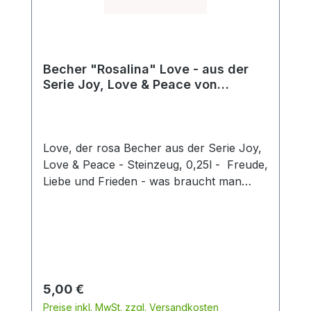
Becher "Rosalina" Love - aus der
Serie Joy, Love & Peace von
ChaCult
Love, der rosa Becher aus der Serie Joy,
Love & Peace - Steinzeug, 0,25l - Freude,
Liebe und Frieden - was braucht man
mehr für ein glückliches Leben? Die
fröhlichen Pastellfarben dieses schönen
Keramikbechers sind fein aufeinander
abgestimmt und unterstreichen den
sonnigen Charakter dieses besonderen
Artikels. Die Buchstaben des Designs sind
Regulärer Preis:
5,00 €
in Form einer 3D-Glasur auf die
Preise inkl. MwSt. zzgl. Versandkosten