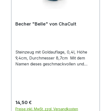
durch dieses nostalgische Stilelement im
Produktdesign den außergewöhnlichen
Charakter dieses Becherdekors.
SpülmaschinengeeignetMikrowellenfest
Becher "Belle" von ChaCult
Steinzeug mit Goldauflage, 0,4l, Höhe
9,4cm, Durchmesser 8,7cm Mit dem
Namen dieses geschmackvollen und
handbemalten Keramikbechers ist
eigentlich alles gesagt. "Belle", "beautiful",
"bella", welche Sprache man auch wählt,
dieses Design ist einfach "schön"! Das
abstrakte Motiv aus grau-, sand- und
blautönen ist harmonisch auf dem Becher
Regulärer Preis:
14,50 €
arrangiert und erhält einen exklusiven
Preise inkl. MwSt. zzgl. Versandkosten