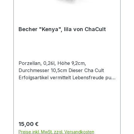
Becher "Kenya", lila von ChaCult
Porzellan, 0,26l, Höhe 9,2cm,
Durchmesser 10,5cm Dieser Cha Cult
Erfolgsartikel vermittelt Lebensfreude pur!
Die satten und kräftigen Farben in
Kombination mit der fein geprägten
Becheroberfläche sorgen für eine
auffallend schöne Optik, die durch die
besondere Artikelform abgerundet wird.
Die grafischen Verzierungen im Inneren
Regulärer Preis:
15,00 €
der Trinkschale erinnern an mediterrane
Preise inkl. MwSt. zzgl. Versandkosten