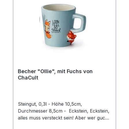
Form. Mit einer Füllmenge von 0,35 l
eignet sich der Artikel ideal zum Genuss
diverser Tee- und
Kaffeespezialitäten.Spülmaschinengeeigne
t
Becher "Ollie", mit Fuchs von
ChaCult
Steingut, 0,3l - Höhe 10,5cm,
Durchmesser 8,5cm - Eckstein, Eckstein,
alles muss versteckt sein! Aber wer guckt
denn da so schelmisch um die Ecke?