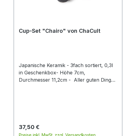
Cup-Set "Chairo" von ChaCult
Japanische Keramik - 3fach sortiert, 0,3l
in Geschenkbox- Höhe 7cm,
Durchmesser 11,2cm - Aller guten Dinge
sind drei! Und dies beweist auch unser
exklusives Tassen-Set aus hochwertiger
japanischer Keramik. Die moderne,
ausladende Form des Artikels verfügt
über eine Füllmenge von 0,3 l und ist
somit die richtige Wahl für den Genuss
Regulärer Preis:
37,50 €
eines leckeren Milchkaffees oder
Preise inkl. MwSt. zzgl. Versandkosten