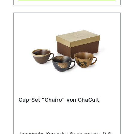
Cup-Set "Chairo" von ChaCult
Japanische Keramik - 3fach sortiert, 0,3l