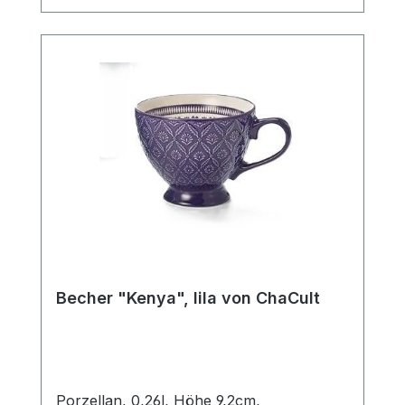
Ein Artikel der insbesondere Liebhabern
des Scandic Livings gefallen wird.
Becher "Kenya", lila von ChaCult
Porzellan, 0,26l, Höhe 9,2cm,