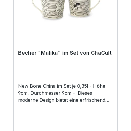
Becher "Malika" im Set von ChaCult
New Bone China im Set je 0,35l - Höhe
9cm, Durchmesser 9cm - Dieses
moderne Design bietet eine erfrischend
neue Interpretation des beliebten
Katzenthemas! Das puristische Motiv in
zurückhaltendem schwarz-weiß zeigt zwei
Katzen auf einem grafischen Liniendekor