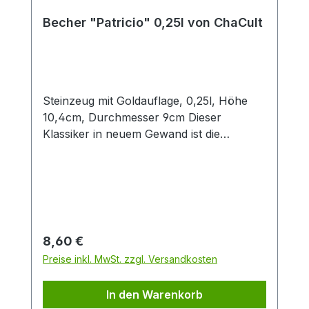
Becher "Patricio" 0,25l von ChaCult
Steinzeug mit Goldauflage, 0,25l, Höhe
10,4cm, Durchmesser 9cm Dieser
Klassiker in neuem Gewand ist die
konsequente Übersetzung der Cha Cult
Erfolgsserie "Patricia" in eine andere
Farbwelt. Diese Neuinterpretation in
angenehmen Blau- und Grautönen fügt
sich optimal in die Ästhetik aktueller
Interior Trends ein. Das handgemalte
Regulärer Preis:
8,60 €
Dekor im vielseitigen Patchwork-Look
Preise inkl. MwSt. zzgl. Versandkosten
verbindet grafische Elemente mit
Tupftechnik und Goldauflage. Nicht
In den Warenkorb
zuletzt deswegen ein beliebtes Cha Cult