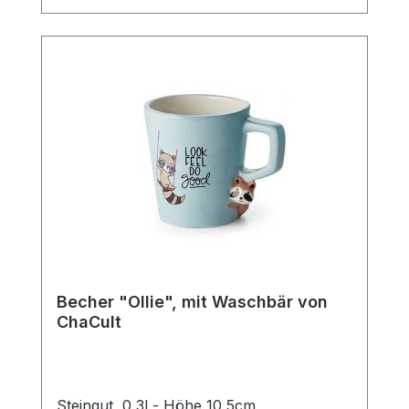
Kaffee.
Becher "Ollie", mit Waschbär von
ChaCult
Steingut, 0,3l - Höhe 10,5cm,