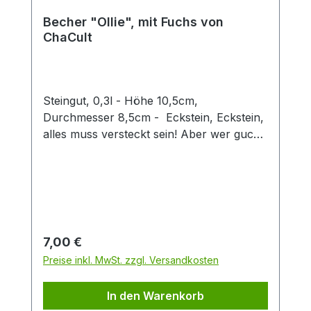
Becher "Ollie", mit Fuchs von
ChaCult
Steingut, 0,3l - Höhe 10,5cm,
Durchmesser 8,5cm - Eckstein, Eckstein,
alles muss versteckt sein! Aber wer guckt
denn da so schelmisch um die Ecke?
Dieser zweifach sortierte Keramikbecher
mit seinen verspielt-fröhlichen
Tiermotiven ist eine Freude für Groß und
Klein. Die 3D Fuchsfigur verleiht diesem
Becher einen besonderen Twist und
Regulärer Preis:
7,00 €
machen den Artikel zu einem Hingucker in
Preise inkl. MwSt. zzgl. Versandkosten
jedem Sortiment. Der Becher hat eine
Füllmenge von 0,3 l und eignet sich
In den Warenkorb
perfekt für den Genuss von Tee oder