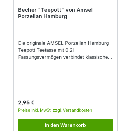
Becher "Teepott" von Amsel
Porzellan Hamburg
Die originale AMSEL Porzellan Hamburg
Teepott Teetasse mit 0,2l
Fassungsvermögen verbindet klassisches
Design mit zeitloser Eleganz. Gefertigt aus
hochwertigem Porzellan überzeugt die
weiße Tasse durch ihren dekorativen
blauen Rand sowie den stilvollen
„Teepott“-Schriftzug im traditionellen
Look. Dank der angenehmen Größe von
Regulärer Preis:
2,95 €
0,2 Litern eignet sich die Porzellantasse
Preise inkl. MwSt. zzgl. Versandkosten
ideal für schwarzen Tee, Kräutertee,
Früchtetee oder Chai. Der ergonomische
In den Warenkorb
Henkel sorgt für einen sicheren und