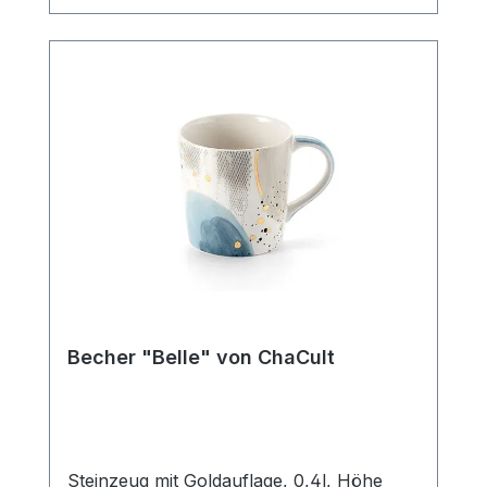
Strichzeichnung, hält sich hierbei durch
ihre klare Gestaltung bewusst im
Hintergrund und bietet so den liebevollen,
kleinen Details des Designs ausreichend
Platz um ihre Strahlkraft zu entfalten. Der
Becher verfügt über eine mittlere
Füllmenge von 0,4 l und ist somit der
ideale Allrounder für den Genuss diverser
Heißgetränke. Die Artikelform erinnert an
einen Emaillebecher und unterstreicht
durch dieses nostalgische Stilelement im
Produktdesign den außergewöhnlichen
Charakter dieses Becherdekors.
SpülmaschinengeeignetMikrowellenfest
Becher "Belle" von ChaCult
Steinzeug mit Goldauflage, 0,4l, Höhe