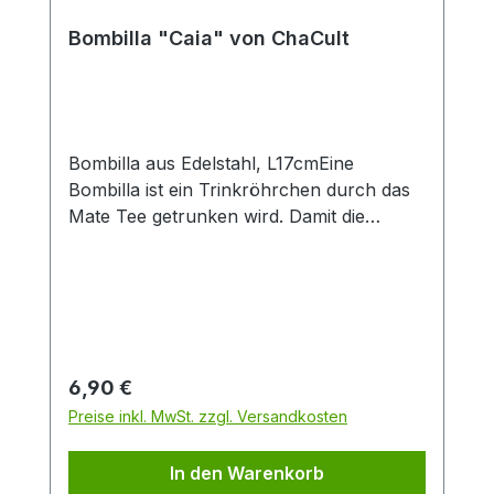
Produktlook. Durch die große Füllmenge
von 0,4 l eignet sich der Artikel
Bombilla "Caia" von ChaCult
insbesondere zur Zubereitung von Latte-
Macchiato oder dem Teegenuss ohne
häufiges Nachschenken. Das feine
Material Porzellan ist besonders langlebig
und verfügt über einen isolierenden
Bombilla aus Edelstahl, L17cmEine
Effekt, der Heißgetränke länger warm hält.
Bombilla ist ein Trinkröhrchen durch das
Mate Tee getrunken wird. Damit die
Teeblätter nicht mitgetrunken werden,
wird der Tee durch das Sieb am unteren
Ende der Bombilla gesaugt.
Regulärer Preis:
6,90 €
Preise inkl. MwSt. zzgl. Versandkosten
In den Warenkorb