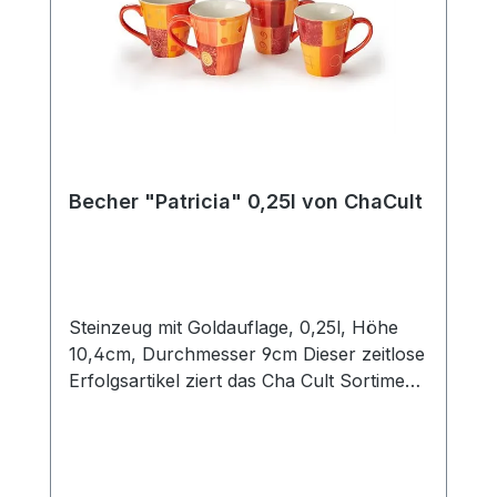
Becher "Patricia" 0,25l von ChaCult
Steinzeug mit Goldauflage, 0,25l, Höhe
10,4cm, Durchmesser 9cm Dieser zeitlose
Erfolgsartikel ziert das Cha Cult Sortiment
seit 20 Jahren und begeistert seither viele
Kunden. Die warmen rot- und orangetöne
des schönen Patchworkdesigns
verströmen ein wohliges Gefühl von