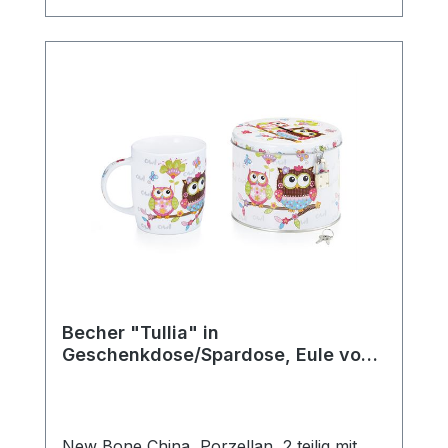
komfortablen Halt beim Genießen heißer
Getränke. Ob für den täglichen Gebrauch,
die gemütliche Teezeit zuhause oder als
schönes Geschenk für Teeliebhaber –
diese klassische Teetasse passt perfekt in
jede Teeküche und ergänzt jedes
Teeservice stilvoll. Die robuste
Verarbeitung macht sie langlebig und
vielseitig einsetzbar. Details: Hersteller:
AMSEL Porzellan Hamburg Motiv:
„Teepott“ Material: Porzellan Farbe: Weiß
mit blauem Rand Fassungsvermögen: 0,2l
Mit praktischem Henkel Ideal für Tee,
Kräutertee und Heißgetränke aller Art
Becher "Tullia" in
Geschenkdose/Spardose, Eule von
ChaCult
New Bone China, Porzellan, 2 teilig mit