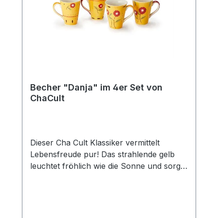
passenden Kanne (Art.-Nr. 80364) und
erhalten Sie so das perfekte Set für den
gedeckten Tisch und eine gemütliche Tea
Time mit Freunden und der Familie. Das
Edelstahlsieb "Piet" passt optimal zu
dieser Kanne.
Becher "Danja" im 4er Set von
ChaCult
Dieser Cha Cult Klassiker vermittelt
Lebensfreude pur! Das strahlende gelb
leuchtet fröhlich wie die Sonne und sorgt
für gute Laune. In Kombination mit den
liebevoll gestalten Blumen in feurigem rot
ein zeitloses und erfolgreiches Dekor, das
seit über 15 Jahren das Cha Cult