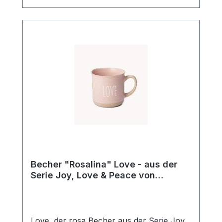
Design seit über 20 Jahren!
Becher "Rosalina" Love - aus der
Serie Joy, Love & Peace von
ChaCult
Love, der rosa Becher aus der Serie Joy,