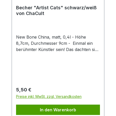
Becher "Artist Cats" schwarz/weiß
von ChaCult
New Bone China, matt, 0,4l - Höhe
8,7cm, Durchmesser 9cm - Einmal ein
berühmter Künstler sein! Das dachten sich
auch diese kreativen Kätzchen und nun
erstrahlen sie im Stil weltbekannter Maler
und Bildhauer. Erkennen Sie sie wieder?
Denn hier ist jeder Becher ein kleines
Kunstwerk, das klassische Kunststile
charmant mit verspielten Katzenfiguren
Regulärer Preis:
5,50 €
verbindet. Ideal für Kunstliebhaber,
Preise inkl. MwSt. zzgl. Versandkosten
Katzenfreunde oder als originelles
Geschenk. Die dezente schwarz-weiß
In den Warenkorb
Optik des Designs, in feiner