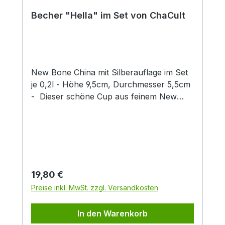
Becher "Hella" im Set von ChaCult
New Bone China mit Silberauflage im Set
je 0,2l - Höhe 9,5cm, Durchmesser 5,5cm
- Dieser schöne Cup aus feinem New
Bone China überzeugt durch klares
Produktdesign! Das zarte Patterndekor in
hellem blau wird stilvoll durch eine
exklusive Silberauflage abgerundet. Diese
gibt dem Artikel einen besonderen Touch
und unterstreicht so den exklusiven
Regulärer Preis:
19,80 €
Charakter dieses Cups. Die zwei
Preise inkl. MwSt. zzgl. Versandkosten
verschiedenen Artikeldekors sind fein
aufeinander abgestimmt und machen
In den Warenkorb
einzeln oder zusammen eine gute Figur.