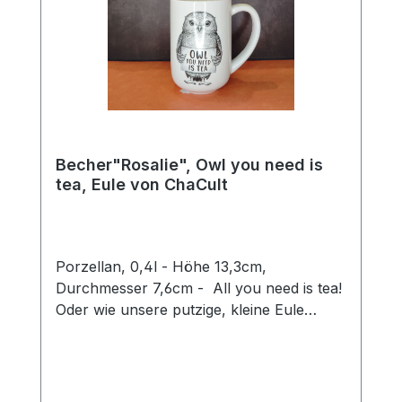
Becher"Rosalie", Owl you need is
tea, Eule von ChaCult
Porzellan, 0,4l - Höhe 13,3cm,
Durchmesser 7,6cm - All you need is tea!
Oder wie unsere putzige, kleine Eule
Rosalie sagen würde: Owl you need is tea.
Ein wirklich goldiges Wortspiel, mit dem sie
ein Schmunzeln in jedermanns Gesicht
zaubert und Herzen zum Schmelzen