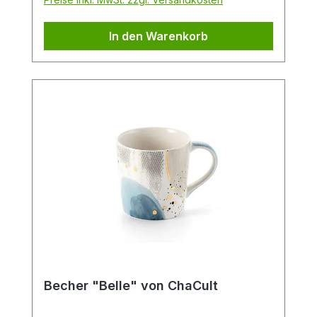
Katzenfreunde oder als originelles
Geschenk. Die dezente schwarz-weiß
In den Warenkorb
Optik des Designs, in feiner
Strichzeichnung, hält sich hierbei durch
ihre klare Gestaltung bewusst im
Hintergrund und bietet so den liebevollen,
kleinen Details des Designs ausreichend
Platz um ihre Strahlkraft zu entfalten. Der
Becher verfügt über eine mittlere
Füllmenge von 0,4 l und ist somit der
ideale Allrounder für den Genuss diverser
Heißgetränke. Die Artikelform erinnert an
einen Emaillebecher und unterstreicht
durch dieses nostalgische Stilelement im
Produktdesign den außergewöhnlichen
Charakter dieses Becherdekors.
SpülmaschinengeeignetMikrowellenfest
Becher "Belle" von ChaCult