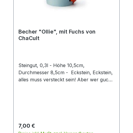
Becher "Ollie", mit Fuchs von
ChaCult
Steingut, 0,3l - Höhe 10,5cm,
Durchmesser 8,5cm - Eckstein, Eckstein,
alles muss versteckt sein! Aber wer guckt
denn da so schelmisch um die Ecke?
Dieser zweifach sortierte Keramikbecher
mit seinen verspielt-fröhlichen
Tiermotiven ist eine Freude für Groß und
Klein. Die 3D Fuchsfigur verleiht diesem
Becher einen besonderen Twist und
Regulärer Preis:
7,00 €
machen den Artikel zu einem Hingucker in