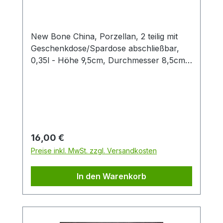
ChaCult
New Bone China, Porzellan, 2 teilig mit
Geschenkdose/Spardose abschließbar,
0,35l - Höhe 9,5cm, Durchmesser 8,5cm
- Das niedliche Eulendekor sorgt für gute
Laune und zieht alle Blicke auf sich. Die
großen, runden Augen der gefiederten
Waldbewohnerinnen sind herzerwärmend.
Die zarte Farbgestaltung besticht im
zauberhaften Design durch viel Liebe zum
Regulärer Preis:
16,00 €
Detail. Dazu gibt es die passende
Preise inkl. MwSt. zzgl. Versandkosten
Geschenkdose, die gleichzeitig als
Spardose fungiert und natürlich auch
In den Warenkorb
abschließbar ist.