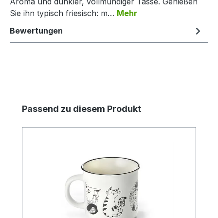
Aroma und dunkler, vollmundiger Tasse. Genießen
Sie ihn typisch friesisch: m…
Mehr
Bewertungen
Produktgalerie überspringen
Passend zu diesem Produkt