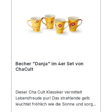
Kaffeemischgetränke. Jeder Artikel ist
handbemalt und ist somit ein Unikat.
Kombinieren Sie den Becher mit der
passenden Kanne (Art.-Nr. 80364) und
erhalten Sie so das perfekte Set für den
gedeckten Tisch und eine gemütliche Tea
Time mit Freunden und der Familie. Das
Edelstahlsieb "Piet" passt optimal zu
dieser Kanne.
Becher "Danja" im 4er Set von
ChaCult
Dieser Cha Cult Klassiker vermittelt
Lebensfreude pur! Das strahlende gelb
leuchtet fröhlich wie die Sonne und sorgt
für gute Laune. In Kombination mit den