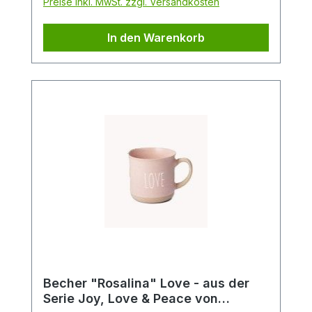
Preise inkl. MwSt. zzgl. Versandkosten
verbindet grafische Elemente mit
Tupftechnik und Goldauflage. Nicht
In den Warenkorb
zuletzt deswegen ein beliebtes Cha Cult
Design seit über 20 Jahren!
Becher "Rosalina" Love - aus der
Serie Joy, Love & Peace von