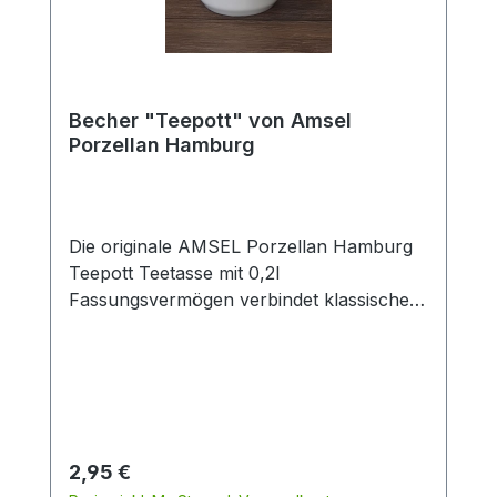
Becher "Teepott" von Amsel
Porzellan Hamburg
Die originale AMSEL Porzellan Hamburg
Teepott Teetasse mit 0,2l
Fassungsvermögen verbindet klassisches
Design mit zeitloser Eleganz. Gefertigt aus
hochwertigem Porzellan überzeugt die
weiße Tasse durch ihren dekorativen
blauen Rand sowie den stilvollen
„Teepott“-Schriftzug im traditionellen
Look. Dank der angenehmen Größe von
Regulärer Preis:
2,95 €
0,2 Litern eignet sich die Porzellantasse