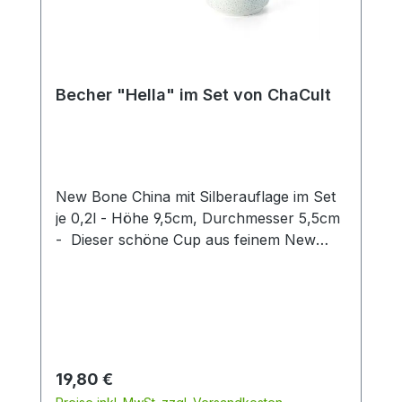
Becher "Hella" im Set von ChaCult
New Bone China mit Silberauflage im Set
je 0,2l - Höhe 9,5cm, Durchmesser 5,5cm
- Dieser schöne Cup aus feinem New
Bone China überzeugt durch klares
Produktdesign! Das zarte Patterndekor in
hellem blau wird stilvoll durch eine
exklusive Silberauflage abgerundet. Diese
gibt dem Artikel einen besonderen Touch
und unterstreicht so den exklusiven
Regulärer Preis:
19,80 €
Charakter dieses Cups. Die zwei