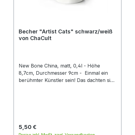
Becher "Artist Cats" schwarz/weiß
von ChaCult
New Bone China, matt, 0,4l - Höhe
8,7cm, Durchmesser 9cm - Einmal ein
berühmter Künstler sein! Das dachten sich
auch diese kreativen Kätzchen und nun
erstrahlen sie im Stil weltbekannter Maler
und Bildhauer. Erkennen Sie sie wieder?
Denn hier ist jeder Becher ein kleines
Kunstwerk, das klassische Kunststile
charmant mit verspielten Katzenfiguren
Regulärer Preis:
5,50 €
verbindet. Ideal für Kunstliebhaber,
Preise inkl. MwSt. zzgl. Versandkosten