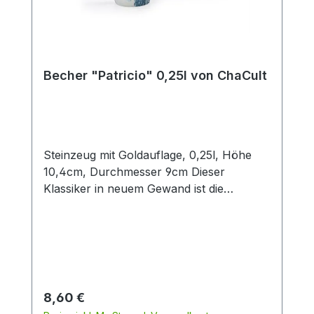
Becher "Patricio" 0,25l von ChaCult
Steinzeug mit Goldauflage, 0,25l, Höhe
10,4cm, Durchmesser 9cm Dieser
Klassiker in neuem Gewand ist die
konsequente Übersetzung der Cha Cult
Erfolgsserie "Patricia" in eine andere
Farbwelt. Diese Neuinterpretation in
angenehmen Blau- und Grautönen fügt
sich optimal in die Ästhetik aktueller
Interior Trends ein. Das handgemalte
Regulärer Preis:
8,60 €
Dekor im vielseitigen Patchwork-Look