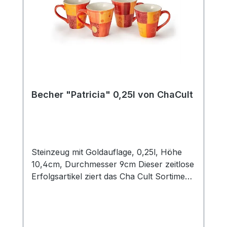
Becher "Patricia" 0,25l von ChaCult
Steinzeug mit Goldauflage, 0,25l, Höhe
10,4cm, Durchmesser 9cm Dieser zeitlose
Erfolgsartikel ziert das Cha Cult Sortiment
seit 20 Jahren und begeistert seither viele
Kunden. Die warmen rot- und orangetöne
des schönen Patchworkdesigns
verströmen ein wohliges Gefühl von