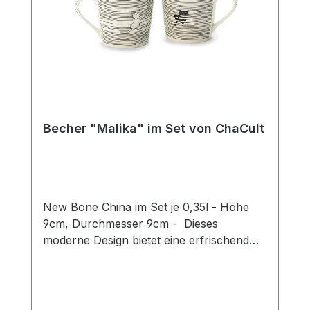
Becher "Malika" im Set von ChaCult
New Bone China im Set je 0,35l - Höhe
9cm, Durchmesser 9cm - Dieses
moderne Design bietet eine erfrischend
neue Interpretation des beliebten
Katzenthemas! Das puristische Motiv in
zurückhaltendem schwarz-weiß zeigt zwei
Katzen auf einem grafischen Liniendekor