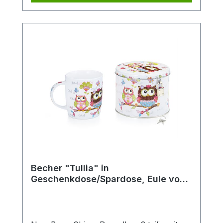
komfortablen Halt beim Genießen heißer
Getränke. Ob für den täglichen Gebrauch,
die gemütliche Teezeit zuhause oder als
schönes Geschenk für Teeliebhaber –
diese klassische Teetasse passt perfekt in
jede Teeküche und ergänzt jedes
Teeservice stilvoll. Die robuste
Verarbeitung macht sie langlebig und
vielseitig einsetzbar. Details: Hersteller:
AMSEL Porzellan Hamburg Motiv:
„Teepott“ Material: Porzellan Farbe: Weiß
mit blauem Rand Fassungsvermögen: 0,2l
Mit praktischem Henkel Ideal für Tee,
Kräutertee und Heißgetränke aller Art
Becher "Tullia" in
Geschenkdose/Spardose, Eule von
ChaCult