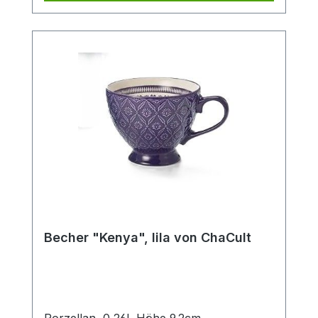
Ein Artikel der insbesondere Liebhabern
des Scandic Livings gefallen wird.
Becher "Kenya", lila von ChaCult