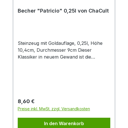
Becher "Patricio" 0,25l von ChaCult
Steinzeug mit Goldauflage, 0,25l, Höhe
10,4cm, Durchmesser 9cm Dieser
Klassiker in neuem Gewand ist die
konsequente Übersetzung der Cha Cult
Erfolgsserie "Patricia" in eine andere
Farbwelt. Diese Neuinterpretation in
angenehmen Blau- und Grautönen fügt
sich optimal in die Ästhetik aktueller
Interior Trends ein. Das handgemalte
Regulärer Preis:
8,60 €
Dekor im vielseitigen Patchwork-Look
Preise inkl. MwSt. zzgl. Versandkosten
verbindet grafische Elemente mit
Tupftechnik und Goldauflage. Nicht
In den Warenkorb
zuletzt deswegen ein beliebtes Cha Cult