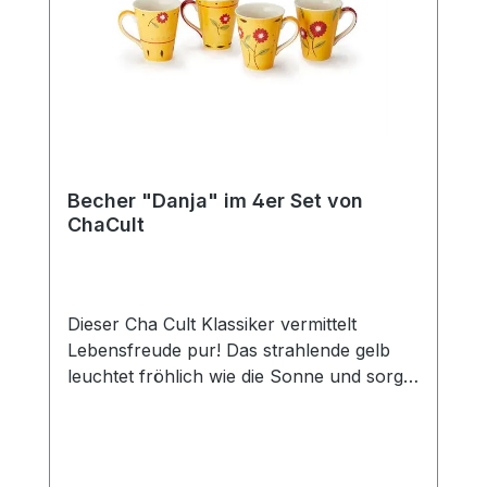
passenden Kanne (Art.-Nr. 80364) und
erhalten Sie so das perfekte Set für den
gedeckten Tisch und eine gemütliche Tea
Time mit Freunden und der Familie. Das
Edelstahlsieb "Piet" passt optimal zu
dieser Kanne.
Becher "Danja" im 4er Set von
ChaCult
Dieser Cha Cult Klassiker vermittelt
Lebensfreude pur! Das strahlende gelb
leuchtet fröhlich wie die Sonne und sorgt
für gute Laune. In Kombination mit den
liebevoll gestalten Blumen in feurigem rot
ein zeitloses und erfolgreiches Dekor, das
seit über 15 Jahren das Cha Cult