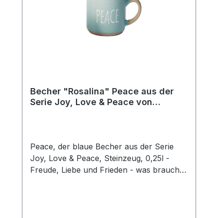
Becher "Rosalina" Peace aus der
Serie Joy, Love & Peace von
ChaCult
Peace, der blaue Becher aus der Serie
Joy, Love & Peace, Steinzeug, 0,25l -
Freude, Liebe und Frieden - was braucht
man mehr für ein glückliches Leben? Die
fröhlichen Pastellfarben dieses schönen
Keramikbechers sind fein aufeinander
abgestimmt und unterstreichen den