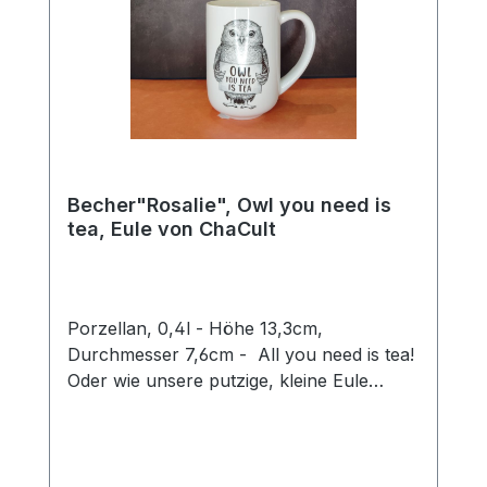
Becher"Rosalie", Owl you need is
tea, Eule von ChaCult
Porzellan, 0,4l - Höhe 13,3cm,
Durchmesser 7,6cm - All you need is tea!
Oder wie unsere putzige, kleine Eule
Rosalie sagen würde: Owl you need is tea.
Ein wirklich goldiges Wortspiel, mit dem sie
ein Schmunzeln in jedermanns Gesicht
zaubert und Herzen zum Schmelzen