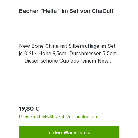
Becher "Hella" im Set von ChaCult
New Bone China mit Silberauflage im Set
je 0,2l - Höhe 9,5cm, Durchmesser 5,5cm
- Dieser schöne Cup aus feinem New
Bone China überzeugt durch klares
Produktdesign! Das zarte Patterndekor in
hellem blau wird stilvoll durch eine
exklusive Silberauflage abgerundet. Diese
gibt dem Artikel einen besonderen Touch
und unterstreicht so den exklusiven
Regulärer Preis:
19,80 €
Charakter dieses Cups. Die zwei
Preise inkl. MwSt. zzgl. Versandkosten
verschiedenen Artikeldekors sind fein
aufeinander abgestimmt und machen
In den Warenkorb
einzeln oder zusammen eine gute Figur.