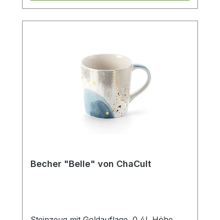
Strichzeichnung, hält sich hierbei durch
ihre klare Gestaltung bewusst im
Hintergrund und bietet so den liebevollen,
kleinen Details des Designs ausreichend
Platz um ihre Strahlkraft zu entfalten. Der
Becher verfügt über eine mittlere
Füllmenge von 0,4 l und ist somit der
ideale Allrounder für den Genuss diverser
Heißgetränke. Die Artikelform erinnert an
einen Emaillebecher und unterstreicht
durch dieses nostalgische Stilelement im
Produktdesign den außergewöhnlichen
Charakter dieses Becherdekors.
SpülmaschinengeeignetMikrowellenfest
Becher "Belle" von ChaCult
Steinzeug mit Goldauflage, 0,4l, Höhe