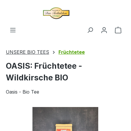
alt springen
Ware
UNSERE BIO TEES
Früchtetee
OASIS: Früchtetee -
Wildkirsche BIO
Oasis - Bio Tee
Bildergalerie überspringen