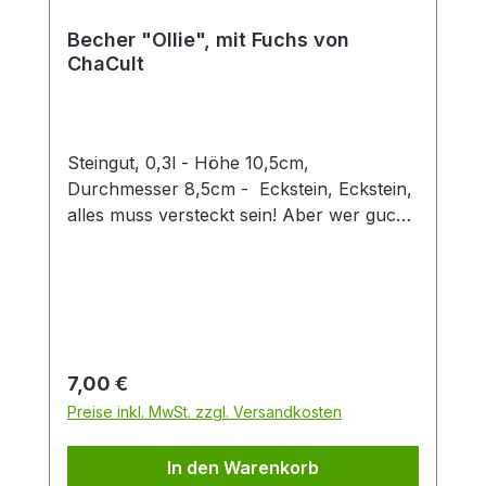
Becher "Ollie", mit Fuchs von
ChaCult
Steingut, 0,3l - Höhe 10,5cm,
Durchmesser 8,5cm - Eckstein, Eckstein,
alles muss versteckt sein! Aber wer guckt
denn da so schelmisch um die Ecke?
Dieser zweifach sortierte Keramikbecher
mit seinen verspielt-fröhlichen
Tiermotiven ist eine Freude für Groß und
Klein. Die 3D Fuchsfigur verleiht diesem
Becher einen besonderen Twist und
Regulärer Preis:
7,00 €
machen den Artikel zu einem Hingucker in
Preise inkl. MwSt. zzgl. Versandkosten
jedem Sortiment. Der Becher hat eine
Füllmenge von 0,3 l und eignet sich
In den Warenkorb
perfekt für den Genuss von Tee oder