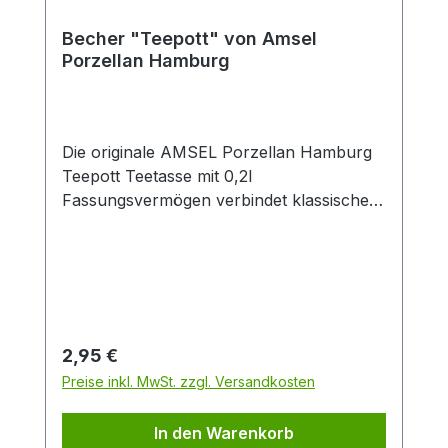
Becher "Teepott" von Amsel
Porzellan Hamburg
Die originale AMSEL Porzellan Hamburg
Teepott Teetasse mit 0,2l
Fassungsvermögen verbindet klassisches
Design mit zeitloser Eleganz. Gefertigt aus
hochwertigem Porzellan überzeugt die
weiße Tasse durch ihren dekorativen
blauen Rand sowie den stilvollen
„Teepott“-Schriftzug im traditionellen
Look. Dank der angenehmen Größe von
Regulärer Preis:
2,95 €
0,2 Litern eignet sich die Porzellantasse
Preise inkl. MwSt. zzgl. Versandkosten
ideal für schwarzen Tee, Kräutertee,
Früchtetee oder Chai. Der ergonomische
In den Warenkorb
Henkel sorgt für einen sicheren und