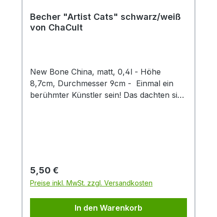
Becher "Artist Cats" schwarz/weiß
von ChaCult
New Bone China, matt, 0,4l - Höhe
8,7cm, Durchmesser 9cm - Einmal ein
berühmter Künstler sein! Das dachten sich
auch diese kreativen Kätzchen und nun
erstrahlen sie im Stil weltbekannter Maler
und Bildhauer. Erkennen Sie sie wieder?
Denn hier ist jeder Becher ein kleines
Kunstwerk, das klassische Kunststile
charmant mit verspielten Katzenfiguren
Regulärer Preis:
5,50 €
verbindet. Ideal für Kunstliebhaber,
Preise inkl. MwSt. zzgl. Versandkosten
Katzenfreunde oder als originelles
Geschenk. Die dezente schwarz-weiß
In den Warenkorb
Optik des Designs, in feiner