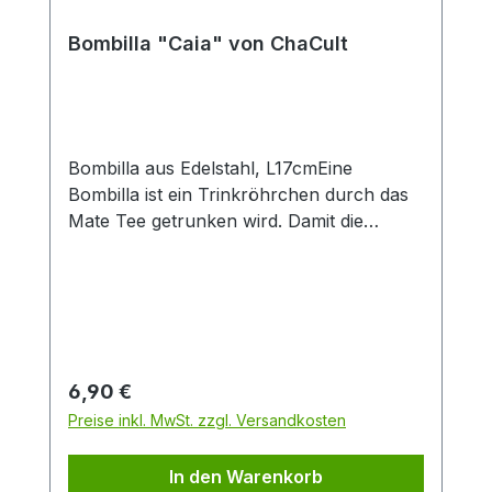
Produktlook. Durch die große Füllmenge
von 0,4 l eignet sich der Artikel
Bombilla "Caia" von ChaCult
insbesondere zur Zubereitung von Latte-
Macchiato oder dem Teegenuss ohne
häufiges Nachschenken. Das feine
Material Porzellan ist besonders langlebig
und verfügt über einen isolierenden
Bombilla aus Edelstahl, L17cmEine
Effekt, der Heißgetränke länger warm hält.
Bombilla ist ein Trinkröhrchen durch das
Mate Tee getrunken wird. Damit die
Teeblätter nicht mitgetrunken werden,
wird der Tee durch das Sieb am unteren
Ende der Bombilla gesaugt.
Regulärer Preis:
6,90 €
Preise inkl. MwSt. zzgl. Versandkosten
In den Warenkorb