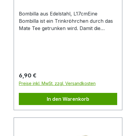
Material Porzellan ist besonders langlebig
und verfügt über einen isolierenden
Bombilla aus Edelstahl, L17cmEine
Effekt, der Heißgetränke länger warm hält.
Bombilla ist ein Trinkröhrchen durch das
Mate Tee getrunken wird. Damit die
Teeblätter nicht mitgetrunken werden,
wird der Tee durch das Sieb am unteren
Ende der Bombilla gesaugt.
Regulärer Preis:
6,90 €
Preise inkl. MwSt. zzgl. Versandkosten
In den Warenkorb