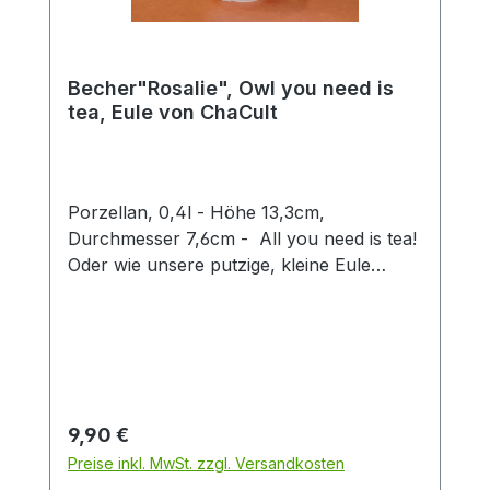
Becher"Rosalie", Owl you need is
tea, Eule von ChaCult
Porzellan, 0,4l - Höhe 13,3cm,
Durchmesser 7,6cm - All you need is tea!
Oder wie unsere putzige, kleine Eule
Rosalie sagen würde: Owl you need is tea.
Ein wirklich goldiges Wortspiel, mit dem sie
ein Schmunzeln in jedermanns Gesicht
zaubert und Herzen zum Schmelzen
bringt. Auch sonst sorgt das niedliche
Eulendekor für gute Laune und zieht alle
Regulärer Preis:
9,90 €
Blicke auf sich. Die großen, runden Augen
Preise inkl. MwSt. zzgl. Versandkosten
der gefiederten Waldbewohnerin sind