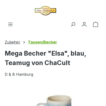
alt springen
Ware
Zubehör
Tassen/Becher
Mega Becher "Elsa", blau,
Teamug von ChaCult
D & B Hamburg
Bildergalerie überspringen