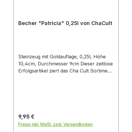
Becher "Patricia" 0,25l von ChaCult
Steinzeug mit Goldauflage, 0,25l, Höhe
10,4cm, Durchmesser 9cm Dieser zeitlose
Erfolgsartikel ziert das Cha Cult Sortiment
seit 20 Jahren und begeistert seither viele
Kunden. Die warmen rot- und orangetöne
des schönen Patchworkdesigns
verströmen ein wohliges Gefühl von
Geborgenheit. Verschiedene
Oberflächenveredelungen wie die
Regulärer Preis:
9,95 €
glänzende Goldauflage und die belebende
Preise inkl. MwSt. zzgl. Versandkosten
Tupftechnik sorgen für visuelle