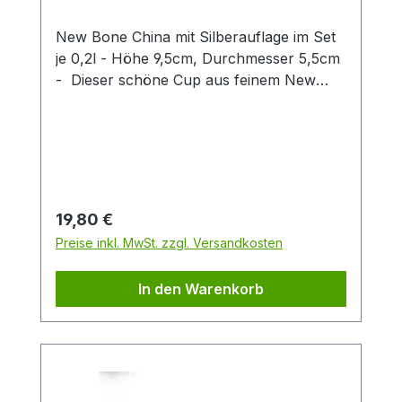
New Bone China mit Silberauflage im Set
je 0,2l - Höhe 9,5cm, Durchmesser 5,5cm
- Dieser schöne Cup aus feinem New
Bone China überzeugt durch klares
Produktdesign! Das zarte Patterndekor in
hellem blau wird stilvoll durch eine
exklusive Silberauflage abgerundet. Diese
gibt dem Artikel einen besonderen Touch
und unterstreicht so den exklusiven
Regulärer Preis:
19,80 €
Charakter dieses Cups. Die zwei
Preise inkl. MwSt. zzgl. Versandkosten
verschiedenen Artikeldekors sind fein
aufeinander abgestimmt und machen
In den Warenkorb
einzeln oder zusammen eine gute Figur.
Ein Artikel der insbesondere Liebhabern
des Scandic Livings gefallen wird.