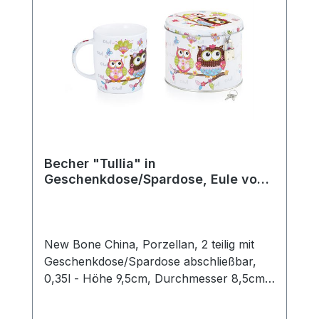
diese klassische Teetasse passt perfekt in
jede Teeküche und ergänzt jedes
Teeservice stilvoll. Die robuste
Verarbeitung macht sie langlebig und
vielseitig einsetzbar. Details: Hersteller:
AMSEL Porzellan Hamburg Motiv:
„Teepott“ Material: Porzellan Farbe: Weiß
mit blauem Rand Fassungsvermögen: 0,2l
Mit praktischem Henkel Ideal für Tee,
Kräutertee und Heißgetränke aller Art
Becher "Tullia" in
Geschenkdose/Spardose, Eule von
ChaCult
New Bone China, Porzellan, 2 teilig mit
Geschenkdose/Spardose abschließbar,
0,35l - Höhe 9,5cm, Durchmesser 8,5cm
- Das niedliche Eulendekor sorgt für gute
Laune und zieht alle Blicke auf sich. Die