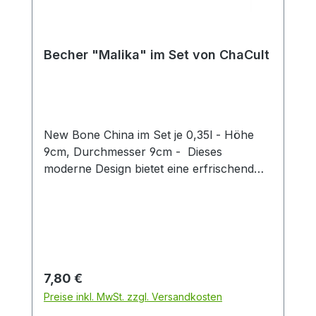
Becher "Malika" im Set von ChaCult
New Bone China im Set je 0,35l - Höhe
9cm, Durchmesser 9cm - Dieses
moderne Design bietet eine erfrischend
neue Interpretation des beliebten
Katzenthemas! Das puristische Motiv in
zurückhaltendem schwarz-weiß zeigt zwei
Katzen auf einem grafischen Liniendekor
das an Seile oder vielleicht ein Wollknäuel
erinnert, welches die beiden Samtpfoten
Regulärer Preis:
7,80 €
in mühevoller Kleinstarbeit abgewickelt
Preise inkl. MwSt. zzgl. Versandkosten
haben. Die Kombination aus dezenter