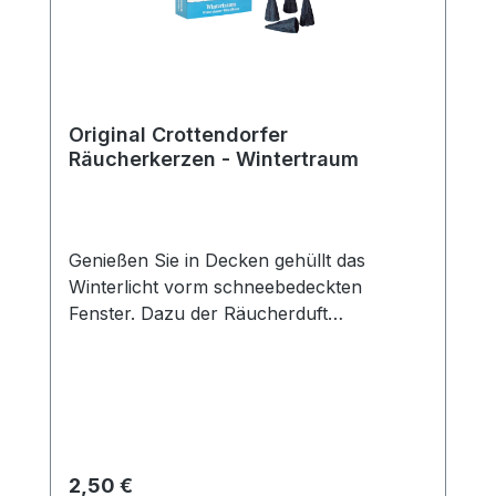
Original Crottendorfer
Räucherkerzen - Wintertraum
Genießen Sie in Decken gehüllt das
Winterlicht vorm schneebedeckten
Fenster. Dazu der Räucherduft
Wintertraum, der Sie mit seinen cremigen,
süßen und weichen Noten sanft
umströmen wird.Packungsinhalt: 24
StückDuftrichtung: WintertraumGröße: M
Regulärer Preis:
2,50 €