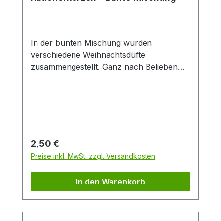
In der bunten Mischung wurden
verschiedene Weihnachtsdüfte
zusammengestellt. Ganz nach Belieben
können Sie sich an diesen Duftkreationen
erfreuen.Die Befüllung erfolgt maschinell
nach dem Zufallsprinzip, so dass der
Inhalt jeder Schachtel unterschiedlich
ist.Packungsinhalt: 24 StückDuftrichtung:
Bunte MischungGröße: M
Regulärer Preis:
2,50 €
Preise inkl. MwSt. zzgl. Versandkosten
In den Warenkorb