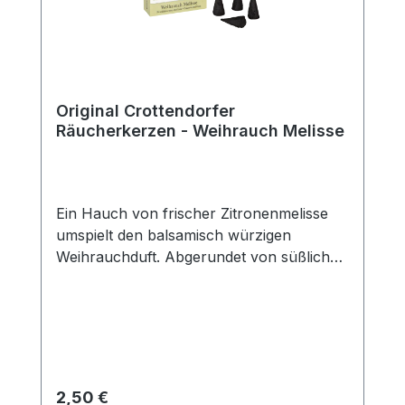
Original Crottendorfer
Räucherkerzen - Weihrauch Melisse
Ein Hauch von frischer Zitronenmelisse
umspielt den balsamisch würzigen
Weihrauchduft. Abgerundet von süßlichen
Vanille-Nuancen verzaubert diese
Duftkomposition Ihre
Sinne.Packungsinhalt: 24
StückDuftrichtung: Weihrauch
MelisseGröße: M
Regulärer Preis:
2,50 €