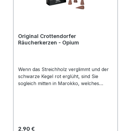
Original Crottendorfer
Räucherkerzen - Opium
Wenn das Streichholz verglimmt und der
schwarze Kegel rot erglüht, sind Sie
sogleich mitten in Marokko, welches
dunkel und betörend wie Scheherazade
Ihre Sinne umschmeichelt. Erträumen Sie
sich mit dem Duft Opium die Landschaften
des Orients und finden Sie Ruhe und
Entspannung mit der zarten Note von
rotem Schlafmohn, der Wärme indischer
Regulärer Preis:
2,90 €