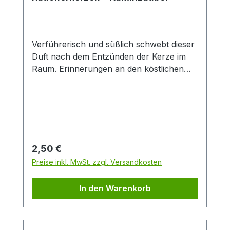
Verführerisch und süßlich schwebt dieser
Duft nach dem Entzünden der Kerze im
Raum. Erinnerungen an den köstlichen
Geruch einer dampfenden Tasse
Glühwein mit Zimt, Nelken, Zitrone und
geriebener Orangenschale werden
wach.Packungsinhalt: 24
StückDuftrichtung: KaminzauberGröße: M
Regulärer Preis:
2,50 €
Preise inkl. MwSt. zzgl. Versandkosten
In den Warenkorb