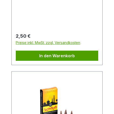
Sandelholz erfüllen die Luft nach dem
Entzünden des Kegels. Genießen Sie den
warmen holzigen Akkord.Packungsinhalt:
24 StückDuftrichtung: SandelholzGröße:
M
Regulärer Preis:
2,50 €
Preise inkl. MwSt. zzgl. Versandkosten
In den Warenkorb