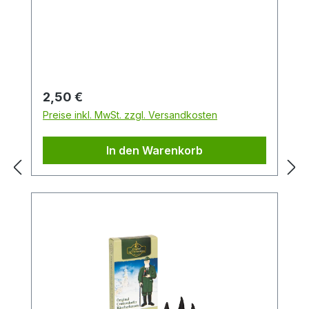
Frisch, fruchtig und zitrusartig mit
Karamellnote.Packungsinhalt: 24
StückDuftrichtung: Winter-OrangeGröße:
M
Regulärer Preis:
2,50 €
Preise inkl. MwSt. zzgl. Versandkosten
In den Warenkorb