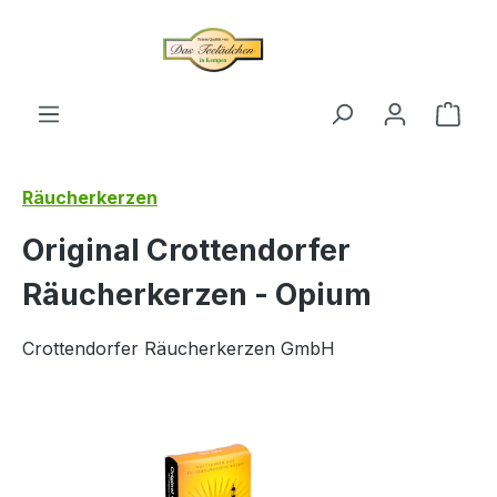
alt springen
Ware
Räucherkerzen
Original Crottendorfer
Räucherkerzen - Opium
Crottendorfer Räucherkerzen GmbH
Bildergalerie überspringen