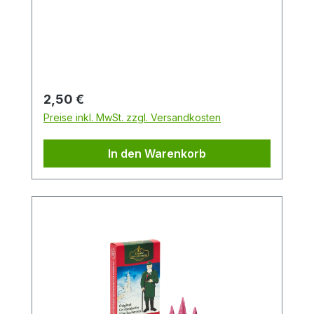
Wintertraum, der Sie mit seinen cremigen,
süßen und weichen Noten sanft
umströmen wird.Packungsinhalt: 24
StückDuftrichtung: WintertraumGröße: M
Regulärer Preis:
2,50 €
Preise inkl. MwSt. zzgl. Versandkosten
In den Warenkorb