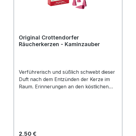
Original Crottendorfer
Räucherkerzen - Kaminzauber
Verführerisch und süßlich schwebt dieser
Duft nach dem Entzünden der Kerze im
Raum. Erinnerungen an den köstlichen
Geruch einer dampfenden Tasse
Glühwein mit Zimt, Nelken, Zitrone und
geriebener Orangenschale werden
wach.Packungsinhalt: 24
StückDuftrichtung: KaminzauberGröße: M
Regulärer Preis:
2,50 €