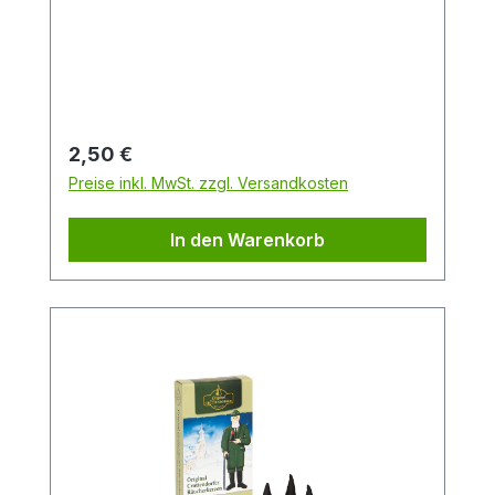
Frisch, fruchtig und zitrusartig mit
Karamellnote.Packungsinhalt: 24
StückDuftrichtung: Winter-OrangeGröße:
M
Regulärer Preis:
2,50 €
Preise inkl. MwSt. zzgl. Versandkosten
In den Warenkorb