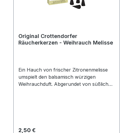
Original Crottendorfer
Räucherkerzen - Weihrauch Melisse
Ein Hauch von frischer Zitronenmelisse
umspielt den balsamisch würzigen
Weihrauchduft. Abgerundet von süßlichen
Vanille-Nuancen verzaubert diese
Duftkomposition Ihre
Sinne.Packungsinhalt: 24
StückDuftrichtung: Weihrauch
MelisseGröße: M
Regulärer Preis:
2,50 €