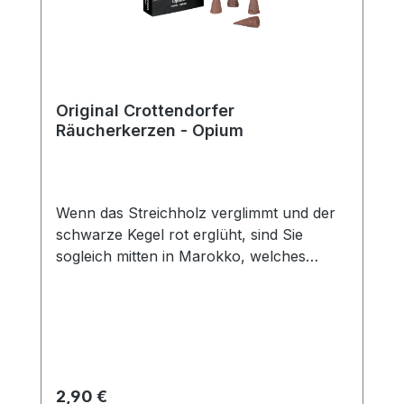
Original Crottendorfer
Räucherkerzen - Opium
Wenn das Streichholz verglimmt und der
schwarze Kegel rot erglüht, sind Sie
sogleich mitten in Marokko, welches
dunkel und betörend wie Scheherazade
Ihre Sinne umschmeichelt. Erträumen Sie
sich mit dem Duft Opium die Landschaften
des Orients und finden Sie Ruhe und
Entspannung mit der zarten Note von
rotem Schlafmohn, der Wärme indischer
Regulärer Preis:
2,90 €