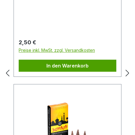
Sandelholz erfüllen die Luft nach dem
Entzünden des Kegels. Genießen Sie den
warmen holzigen Akkord.Packungsinhalt:
24 StückDuftrichtung: SandelholzGröße:
M
Regulärer Preis:
2,50 €
Preise inkl. MwSt. zzgl. Versandkosten
In den Warenkorb