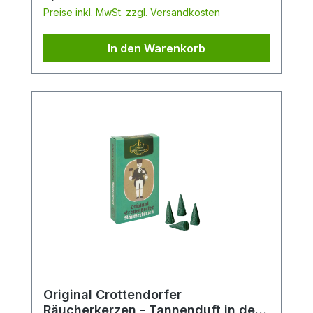
Gewürze und der Süße marokkanischer
Preise inkl. MwSt. zzgl. Versandkosten
Rosen.Packungsinhalt: 24
StückDuftrichtung: OpiumGröße: M
In den Warenkorb
Original Crottendorfer
Räucherkerzen - Tannenduft in der