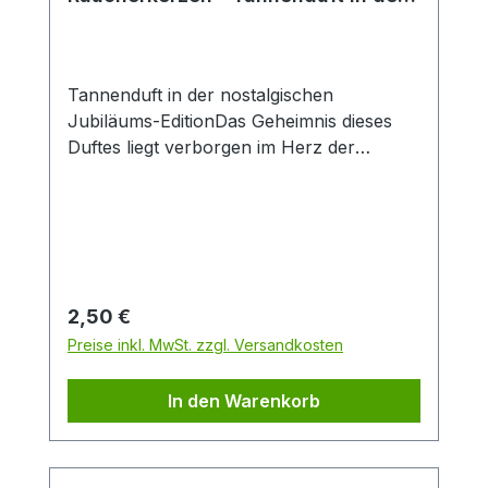
nostalgischen Jubiläums-Edition
Tannenduft in der nostalgischen
Jubiläums-EditionDas Geheimnis dieses
Duftes liegt verborgen im Herz der
Tannenbäume. Mit dem warmen würzigen
Waldduft dieser Räucherkerzen wecken
die hochwertigen ätherischen Öle der
Tanne Ihre Lebensgeister wieder.
Genießen Sie, wie rauschende Wipfel zu
einem knackigen Feuer im Kamin werden
Regulärer Preis:
2,50 €
und lehnen Sie sich entspannt
Preise inkl. MwSt. zzgl. Versandkosten
zurück.Packungsinhalt: 24
StückDuftrichtung: Nostalgie
In den Warenkorb
TannenduftGröße: M