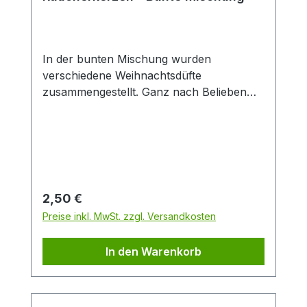
In der bunten Mischung wurden
verschiedene Weihnachtsdüfte
zusammengestellt. Ganz nach Belieben
können Sie sich an diesen Duftkreationen
erfreuen.Die Befüllung erfolgt maschinell
nach dem Zufallsprinzip, so dass der
Inhalt jeder Schachtel unterschiedlich
ist.Packungsinhalt: 24 StückDuftrichtung:
Bunte MischungGröße: M
Regulärer Preis:
2,50 €
Preise inkl. MwSt. zzgl. Versandkosten
In den Warenkorb