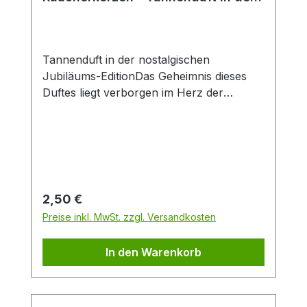
nostalgischen Jubiläums-Edition
Tannenduft in der nostalgischen
Jubiläums-EditionDas Geheimnis dieses
Duftes liegt verborgen im Herz der
Tannenbäume. Mit dem warmen würzigen
Waldduft dieser Räucherkerzen wecken
die hochwertigen ätherischen Öle der
Tanne Ihre Lebensgeister wieder.
Genießen Sie, wie rauschende Wipfel zu
einem knackigen Feuer im Kamin werden
Regulärer Preis:
2,50 €
und lehnen Sie sich entspannt
Preise inkl. MwSt. zzgl. Versandkosten
zurück.Packungsinhalt: 24
StückDuftrichtung: Nostalgie
In den Warenkorb
TannenduftGröße: M