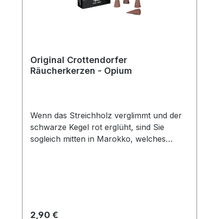
Original Crottendorfer
Räucherkerzen - Opium
Wenn das Streichholz verglimmt und der
schwarze Kegel rot erglüht, sind Sie
sogleich mitten in Marokko, welches
dunkel und betörend wie Scheherazade
Ihre Sinne umschmeichelt. Erträumen Sie
sich mit dem Duft Opium die Landschaften
des Orients und finden Sie Ruhe und
Entspannung mit der zarten Note von
rotem Schlafmohn, der Wärme indischer
Regulärer Preis:
2,90 €