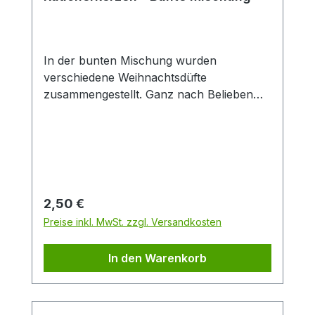
In der bunten Mischung wurden
verschiedene Weihnachtsdüfte
zusammengestellt. Ganz nach Belieben
können Sie sich an diesen Duftkreationen
erfreuen.Die Befüllung erfolgt maschinell
nach dem Zufallsprinzip, so dass der
Inhalt jeder Schachtel unterschiedlich
ist.Packungsinhalt: 24 StückDuftrichtung:
Bunte MischungGröße: M
Regulärer Preis:
2,50 €
Preise inkl. MwSt. zzgl. Versandkosten
In den Warenkorb