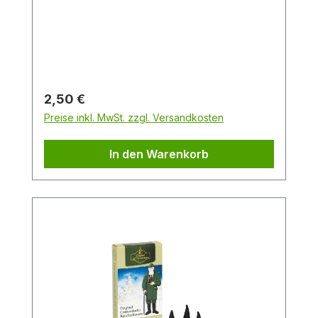
Frisch, fruchtig und zitrusartig mit
Karamellnote.Packungsinhalt: 24
StückDuftrichtung: Winter-OrangeGröße:
M
Regulärer Preis:
2,50 €
Preise inkl. MwSt. zzgl. Versandkosten
In den Warenkorb