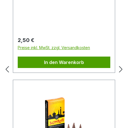
Sandelholz erfüllen die Luft nach dem
Entzünden des Kegels. Genießen Sie den
warmen holzigen Akkord.Packungsinhalt:
24 StückDuftrichtung: SandelholzGröße:
M
Regulärer Preis:
2,50 €
Preise inkl. MwSt. zzgl. Versandkosten
In den Warenkorb