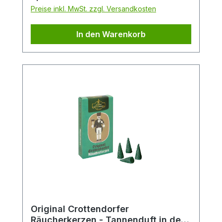
Gewürze und der Süße marokkanischer
Preise inkl. MwSt. zzgl. Versandkosten
Rosen.Packungsinhalt: 24
StückDuftrichtung: OpiumGröße: M
In den Warenkorb
Original Crottendorfer
Räucherkerzen - Tannenduft in der