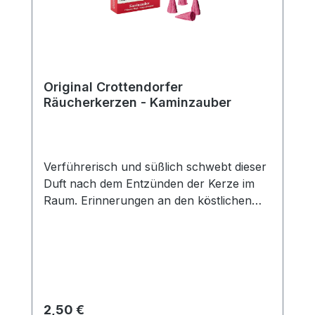
Original Crottendorfer
Räucherkerzen - Kaminzauber
Verführerisch und süßlich schwebt dieser
Duft nach dem Entzünden der Kerze im
Raum. Erinnerungen an den köstlichen
Geruch einer dampfenden Tasse
Glühwein mit Zimt, Nelken, Zitrone und
geriebener Orangenschale werden
wach.Packungsinhalt: 24
StückDuftrichtung: KaminzauberGröße: M
Regulärer Preis:
2,50 €