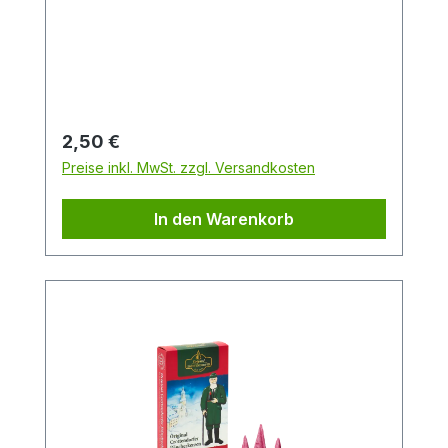
Wintertraum, der Sie mit seinen cremigen,
süßen und weichen Noten sanft
umströmen wird.Packungsinhalt: 24
StückDuftrichtung: WintertraumGröße: M
Regulärer Preis:
2,50 €
Preise inkl. MwSt. zzgl. Versandkosten
In den Warenkorb