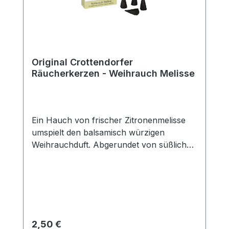
Original Crottendorfer
Räucherkerzen - Weihrauch Melisse
Ein Hauch von frischer Zitronenmelisse
umspielt den balsamisch würzigen
Weihrauchduft. Abgerundet von süßlichen
Vanille-Nuancen verzaubert diese
Duftkomposition Ihre
Sinne.Packungsinhalt: 24
StückDuftrichtung: Weihrauch
MelisseGröße: M
Regulärer Preis:
2,50 €