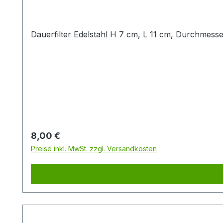
Dauerfilter Edelstahl H 7 cm, L 11 cm, Durchmesser
Regulärer Preis:
8,00 €
Preise inkl. MwSt. zzgl. Versandkosten