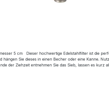
esser 5 cm Dieser hochwertige Edelstahlfilter ist die per
und hängen Sie dieses in einen Becher oder eine Kanne. Nut
de der Ziehzeit entnehmen Sie das Sieb, lassen es kurz ab
ters erhält der Tee ausreichend Platz, um sein Aroma währ
e Zirkulation der Flüssigkeit und ist besonders feinporig,
es können mit diesem Filter problemlos zubereitet werden.
ät, die sich unter anderem durch eine sehr solide Konstrukt
ignet sich insbesondere für Tea-for-one Sets.