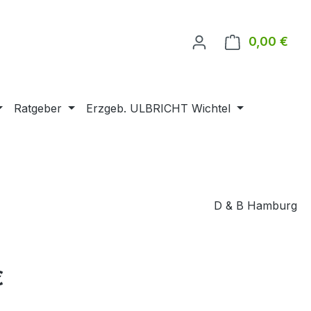
0,00 €
Ware
Ratgeber
Erzgeb. ULBRICHT Wichtel
D & B Hamburg
€