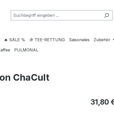
🔥 SALE %
🚯 TEE-RETTUNG
Saisonales
Zubehör
affee
PULMONAL
von ChaCult
31,80 