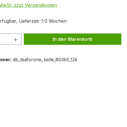
. MwSt. zzgl. Versandkosten
rfügbar, Lieferzeit: 1-2 Wochen
 Anzahl: Gib den gewünschten Wert ein 
In den Warenkorb
mmer:
db_teaforone_belle_80365_126