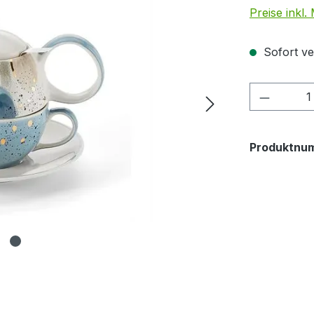
Preise inkl
Sofort ve
Produkt
Produktnu