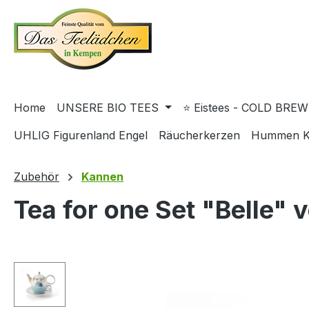
springen
Zur Hauptnavigation springen
Home
UNSERE BIO TEES
⭐ Eistees - COLD BREW
UHLIG Figurenland Engel
Räucherkerzen
Hummen K
Zubehör
Kannen
Tea for one Set "Belle" 
Bildergalerie überspringen