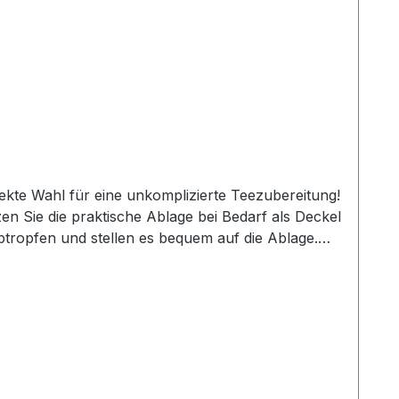
fekte Wahl für eine unkomplizierte Teezubereitung!
zen Sie die praktische Ablage bei Bedarf als Deckel
tropfen und stellen es bequem auf die Ablage.
end des Brühvorgangs im Wasser zu entfalten. Das
 sodass der Teesatz im Filter verbleibt. Auch sehr
 Die besonders erstklassige Verarbeitung verleiht
ion des Artikels sowie viel Liebe zum Detail