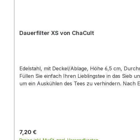
Dauerfilter XS von ChaCult
Edelstahl, mit Deckel/Ablage, Höhe 6,5 cm, Durchm
Füllen Sie einfach Ihren Lieblingstee in das Sieb 
um ein Auskühlen des Tees zu verhindern. Nach En
Fertig! Durch das großzügige Füllvolumen des Fil
feine Mesh-Gewebe sorgt zudem für eine gleichmäßig
feine Teemischungen wie beispielsweise Rotbuschte
diesem schönen ChaCult® Sieb eine exklusive Qualit
auszeichnet.Der Edelstahlfilter mit der Größe XS e
Regulärer Preis:
7,20 €