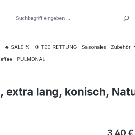
🔥 SALE %
🚯 TEE-RETTUNG
Saisonales
Zubehör
affee
PULMONAL
L, extra lang, konisch, Nat
3,40 €