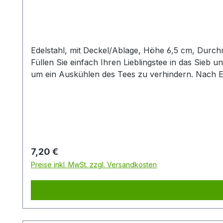
Edelstahl, mit Deckel/Ablage, Höhe 6,5 cm, Durchm
Füllen Sie einfach Ihren Lieblingstee in das Sieb 
um ein Auskühlen des Tees zu verhindern. Nach En
Fertig! Durch das großzügige Füllvolumen des Fil
feine Mesh-Gewebe sorgt zudem für eine gleichmäßig
feine Teemischungen wie beispielsweise Rotbuschte
diesem schönen ChaCult® Sieb eine exklusive Qualit
auszeichnet.Der Edelstahlfilter mit der Größe XS e
Regulärer Preis:
7,20 €
Preise inkl. MwSt. zzgl. Versandkosten