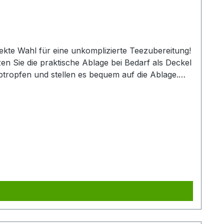
fekte Wahl für eine unkomplizierte Teezubereitung!
zen Sie die praktische Ablage bei Bedarf als Deckel
tropfen und stellen es bequem auf die Ablage.
end des Brühvorgangs im Wasser zu entfalten. Das
 sodass der Teesatz im Filter verbleibt. Auch sehr
 Die besonders erstklassige Verarbeitung verleiht
ion des Artikels sowie viel Liebe zum Detail