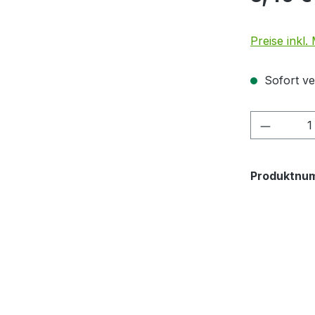
Preise inkl
Sofort ve
Produkt
Produktnu