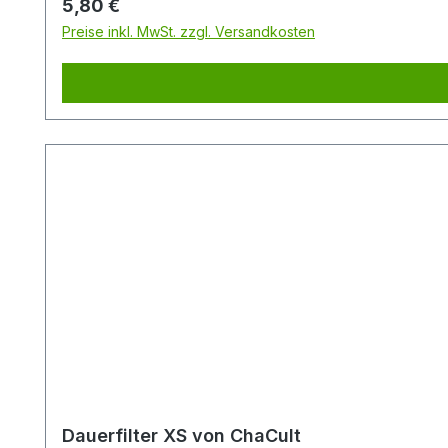
Regulärer Preis:
5,80 €
Preise inkl. MwSt. zzgl. Versandkosten
Dauerfilter XS von ChaCult