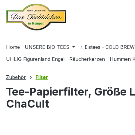
springen
Zur Hauptnavigation springen
Home
UNSERE BIO TEES
⭐ Eistees - COLD BREW
UHLIG Figurenland Engel
Räucherkerzen
Hummen K
Zubehör
Filter
Tee-Papierfilter, Größe 
ChaCult
Bildergalerie überspringen