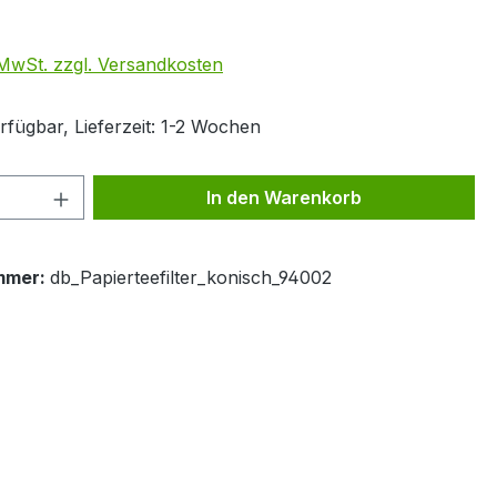
. MwSt. zzgl. Versandkosten
rfügbar, Lieferzeit: 1-2 Wochen
 Anzahl: Gib den gewünschten Wert ein 
In den Warenkorb
mmer:
db_Papierteefilter_konisch_94002