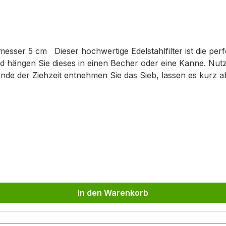
esser 5 cm Dieser hochwertige Edelstahlfilter ist die per
und hängen Sie dieses in einen Becher oder eine Kanne. Nut
de der Ziehzeit entnehmen Sie das Sieb, lassen es kurz ab
ters erhält der Tee ausreichend Platz, um sein Aroma währ
e Zirkulation der Flüssigkeit und ist besonders feinporig,
es können mit diesem Filter problemlos zubereitet werden.
ät, die sich unter anderem durch eine sehr solide Konstrukt
ignet sich insbesondere für Tea-for-one Sets.
In den Warenkorb