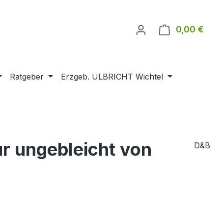
0,00 €
Ware
Ratgeber
Erzgeb. ULBRICHT Wichtel
ur ungebleicht von
D&B