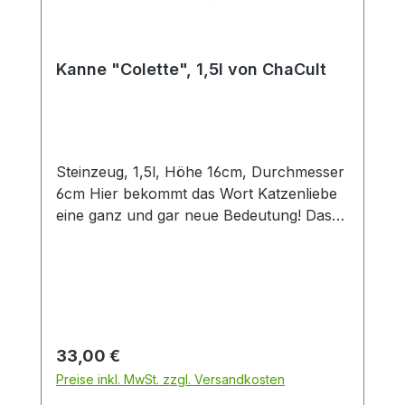
Kanne "Colette", 1,5l von ChaCult
Steinzeug, 1,5l, Höhe 16cm, Durchmesser
6cm Hier bekommt das Wort Katzenliebe
eine ganz und gar neue Bedeutung! Das
bezaubernde Dekor zeigt ein niedliches
Katzenpärchen dem die Herzen nur so
zufliegen. Die flauschigen Spitzen ihrer
Schwänze berühren sich und formen
zusammen ein zartes Herz. Das muss
Liebe sein! In inniger Zweisamkeit
Regulärer Preis:
33,00 €
betrachten sie gemeinsam die Sterne am
Preise inkl. MwSt. zzgl. Versandkosten
Himmelszelt, welche vor lauter