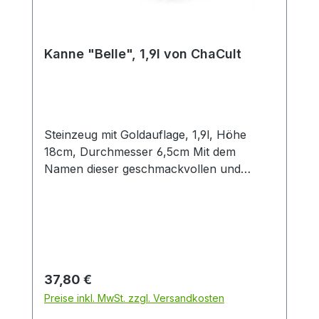
handbemalt und ist somit ein Unikat. Das
Edelstahlsieb "Piet" passt optimal zu
dieser Kanne.
Kanne "Belle", 1,9l von ChaCult
Steinzeug mit Goldauflage, 1,9l, Höhe
18cm, Durchmesser 6,5cm Mit dem
Namen dieser geschmackvollen und
handbemalten Keramikkanne ist eigentlich
alles gesagt. "Belle", "beautiful", "bella",
welche Sprache man auch wählt, dieses
Design ist einfach "schön"! Das abstrakte
Motiv aus grau-, sand- und blautönen ist
harmonisch auf der Kanne arrangiert und
Regulärer Preis:
37,80 €
erhält einen exklusiven Look durch die
Preise inkl. MwSt. zzgl. Versandkosten
glanzvollen Dekorakzente in Goldauflage.