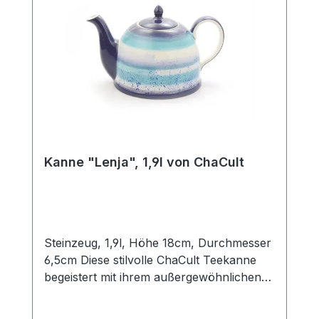
Emaillierung der Kannen Innenseite macht
die Kannen besonders pflegeleicht.Im
Lieferumfang enthalten ist ein passendes
Edelstahlsieb.Diese Eisenkanne ist Made in
China.
Kanne "Lenja", 1,9l von ChaCult
Steinzeug, 1,9l, Höhe 18cm, Durchmesser
6,5cm Diese stilvolle ChaCult Teekanne
begeistert mit ihrem außergewöhnlichen
Design in harmonischen Blau- und
Türkistönen. Das dekorative