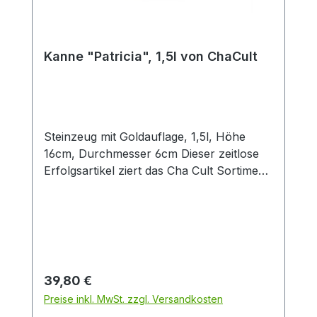
Kanne "Patricia", 1,5l von ChaCult
Steinzeug mit Goldauflage, 1,5l, Höhe
16cm, Durchmesser 6cm Dieser zeitlose
Erfolgsartikel ziert das Cha Cult Sortiment
seit 20 Jahren und begeistert seither viele
Kunden. Die warmen rot- und orangetöne
des schönen Patchworkdesigns
verströmen ein wohliges Gefühl von
Geborgenheit. Verschiedene
Oberflächenveredelungen wie die
Regulärer Preis:
39,80 €
glänzende Goldauflage und die belebende
Preise inkl. MwSt. zzgl. Versandkosten
Tupftechnik sorgen für visuelle