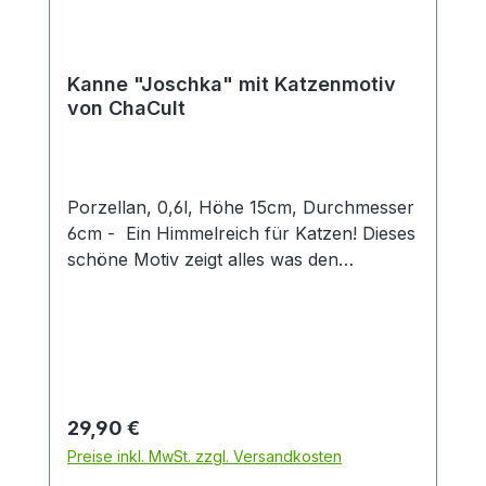
Kanne "Joschka" mit Katzenmotiv
von ChaCult
Porzellan, 0,6l, Höhe 15cm, Durchmesser
6cm - Ein Himmelreich für Katzen! Dieses
schöne Motiv zeigt alles was den
Stubentiger glücklich macht. Ob
ausreichend Spielzeug oder gutes Futter -
hier ist für alles gesorgt. Kein Wunder
also, dass sich Joschka und seine
Freunde auf diesem Motiv sichtlich
wohlfühlen. So wohl, dass dieser Cha Cult
Regulärer Preis:
29,90 €
Erfolgsartikel nicht mehr aus unserem
Preise inkl. MwSt. zzgl. Versandkosten
Sortiment wegzudenken ist. Das