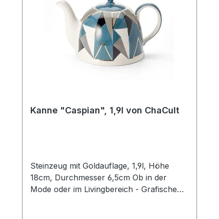
Produktentwicklung. Die ausgefallene
Kannenform mit dem einzigartigen Deckel
machen diesen Artikel zu einem
Hingucker mit Alleinstellungsmerkmal.
Durch das Fassungsvermögen von 1,1 l
eignet sich die Kanne ideal für den
Teegenuss ohne häufiges Nachbrühen.
Jeder Artikel wird handbemalt und ist
somit ein Unikat.Das Edelstahlsieb "Piet"
passt optimal zu dieser Kanne.
Kanne "Caspian", 1,9l von ChaCult
Steinzeug mit Goldauflage, 1,9l, Höhe
18cm, Durchmesser 6,5cm Ob in der
Mode oder im Livingbereich - Grafische
Muster und geometrische Formen finden
sich momentan überall und sind absolut