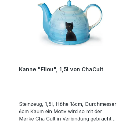
die gedeckte Kaffeetafel oder eine Tea
Time mit Freunden. Das Edelstahlsieb
"Piet" passt optimal zu dieser Kanne.
Kanne "Filou", 1,5l von ChaCult
Steinzeug, 1,5l, Höhe 16cm, Durchmesser
6cm Kaum ein Motiv wird so mit der
Marke Cha Cult in Verbindung gebracht
wie das gelungene und zeitlose
Katzendesign "Filou". Die Designsprache