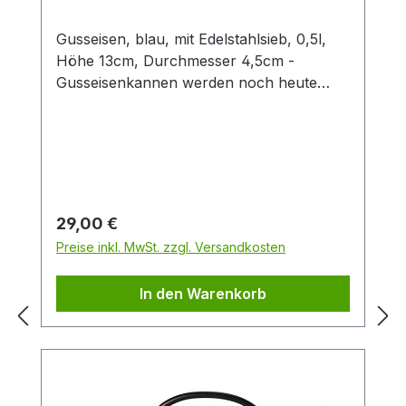
Gusseisen, blau, mit Edelstahlsieb, 0,5l,
Höhe 13cm, Durchmesser 4,5cm -
Gusseisenkannen werden noch heute
nach alter Tradition und Vorbild
hergestellt. Diese wunderschönen Kannen
sind sehr beliebt aufgrund Ihrer
besonders hohen Langlebigkeit und
wärmespeichernden Funktion. Die
Emaillierung der Kannen-Innenseite macht
Regulärer Preis:
29,00 €
die Kannen besonders pflegeleicht.
Preise inkl. MwSt. zzgl. Versandkosten
Beachten Sie bitte die Pflege- und
Reinigungshinweise.Im Lieferumfang
In den Warenkorb
enthalten ist ein passendes Edelstahlsieb.
Diese Eisenkanne ist Made in China.