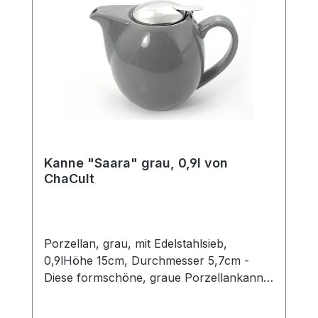
Kanne "Saara" grau, 0,9l von
ChaCult
Porzellan, grau, mit Edelstahlsieb,
0,9lHöhe 15cm, Durchmesser 5,7cm -
Diese formschöne, graue Porzellankanne
ist der perfekte Begleiter für jeden Tag.
Das glänzende Oberflächenfinish des