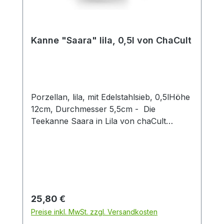
Kanne "Saara" lila, 0,5l von ChaCult
Porzellan, lila, mit Edelstahlsieb, 0,5lHöhe
12cm, Durchmesser 5,5cm - Die
Teekanne Saara in Lila von chaCult
vereint modernes Design mit praktischer
Funktionalität. Gefertigt aus hochwertigem
Porzellan und ausgestattet mit einem
feinen Edelstahl-Teesieb, eignet sie sich
ideal für losen Tee und Teebeutel. Die
elegante lilafarbene Glasur macht diese
Regulärer Preis:
25,80 €
Teekanne zu einem stilvollen Blickfang
Preise inkl. MwSt. zzgl. Versandkosten
auf jedem Teetisch. Dank ihres zeitlosen