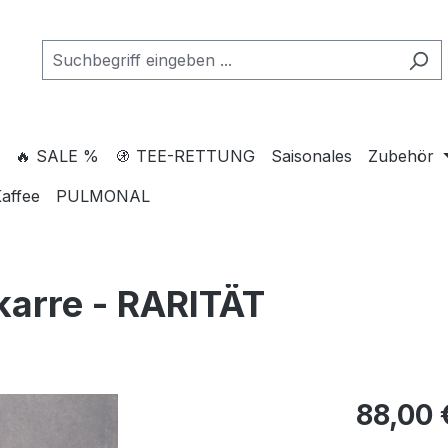
🔥 SALE %
🚯 TEE-RETTUNG
Saisonales
Zubehör
affee
PULMONAL
karre - RARITÄT
88,00 