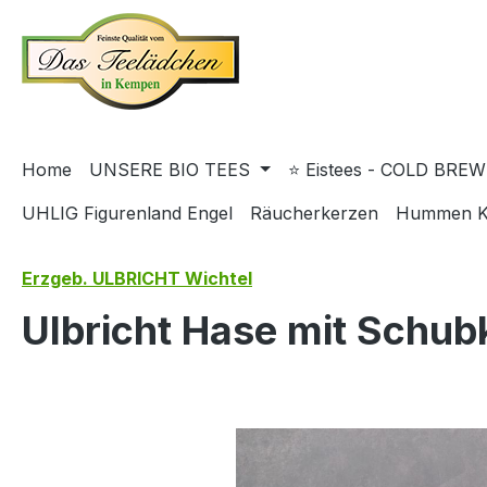
springen
Zur Hauptnavigation springen
Home
UNSERE BIO TEES
⭐ Eistees - COLD BREW
UHLIG Figurenland Engel
Räucherkerzen
Hummen K
Erzgeb. ULBRICHT Wichtel
Ulbricht Hase mit Schub
Bildergalerie überspringen