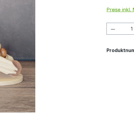
Preise inkl
Produkt
Produktnu