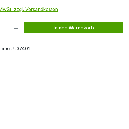
. MwSt. zzgl. Versandkosten
 Anzahl: Gib den gewünschten Wert ein 
In den Warenkorb
mmer:
U37401