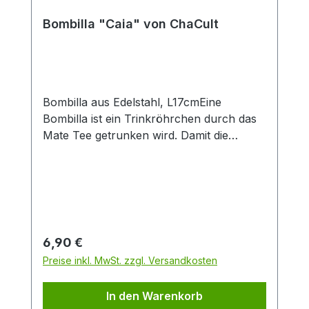
Produktlook. Durch die große Füllmenge
von 0,4 l eignet sich der Artikel
Bombilla "Caia" von ChaCult
insbesondere zur Zubereitung von Latte-
Macchiato oder dem Teegenuss ohne
häufiges Nachschenken. Das feine
Material Porzellan ist besonders langlebig
und verfügt über einen isolierenden
Bombilla aus Edelstahl, L17cmEine
Effekt, der Heißgetränke länger warm hält.
Bombilla ist ein Trinkröhrchen durch das
Mate Tee getrunken wird. Damit die
Teeblätter nicht mitgetrunken werden,
wird der Tee durch das Sieb am unteren
Ende der Bombilla gesaugt.
Regulärer Preis:
6,90 €
Preise inkl. MwSt. zzgl. Versandkosten
In den Warenkorb