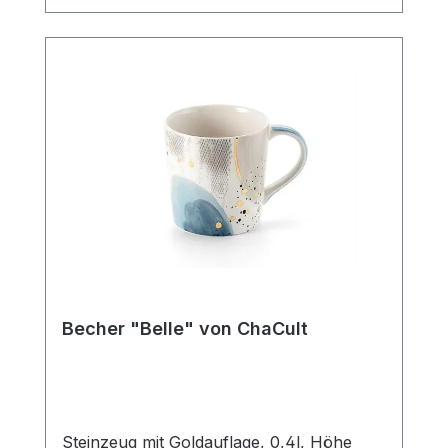
Strichzeichnung, hält sich hierbei durch
ihre klare Gestaltung bewusst im
Hintergrund und bietet so den liebevollen,
kleinen Details des Designs ausreichend
Platz um ihre Strahlkraft zu entfalten. Der
Becher verfügt über eine mittlere
Füllmenge von 0,4 l und ist somit der
ideale Allrounder für den Genuss diverser
Heißgetränke. Die Artikelform erinnert an
einen Emaillebecher und unterstreicht
durch dieses nostalgische Stilelement im
Produktdesign den außergewöhnlichen
Charakter dieses Becherdekors.
SpülmaschinengeeignetMikrowellenfest
Becher "Belle" von ChaCult
Steinzeug mit Goldauflage, 0,4l, Höhe