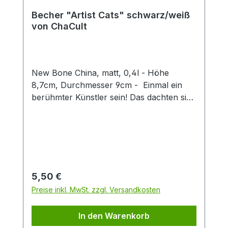
Becher "Artist Cats" schwarz/weiß
von ChaCult
New Bone China, matt, 0,4l - Höhe
8,7cm, Durchmesser 9cm - Einmal ein
berühmter Künstler sein! Das dachten sich
auch diese kreativen Kätzchen und nun
erstrahlen sie im Stil weltbekannter Maler
und Bildhauer. Erkennen Sie sie wieder?
Denn hier ist jeder Becher ein kleines
Kunstwerk, das klassische Kunststile
charmant mit verspielten Katzenfiguren
Regulärer Preis:
5,50 €
verbindet. Ideal für Kunstliebhaber,
Preise inkl. MwSt. zzgl. Versandkosten
Katzenfreunde oder als originelles
Geschenk. Die dezente schwarz-weiß
In den Warenkorb
Optik des Designs, in feiner