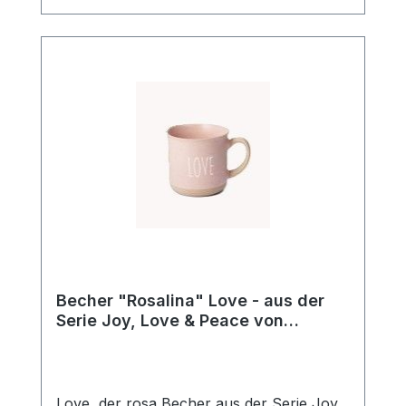
Design seit über 20 Jahren!
Becher "Rosalina" Love - aus der
Serie Joy, Love & Peace von
ChaCult
Love, der rosa Becher aus der Serie Joy,