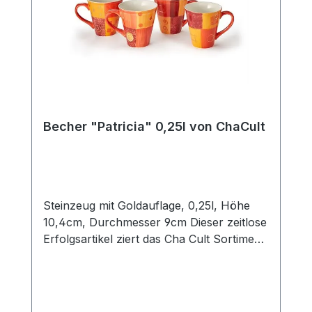
Becher "Patricia" 0,25l von ChaCult
Steinzeug mit Goldauflage, 0,25l, Höhe
10,4cm, Durchmesser 9cm Dieser zeitlose
Erfolgsartikel ziert das Cha Cult Sortiment
seit 20 Jahren und begeistert seither viele
Kunden. Die warmen rot- und orangetöne
des schönen Patchworkdesigns
verströmen ein wohliges Gefühl von