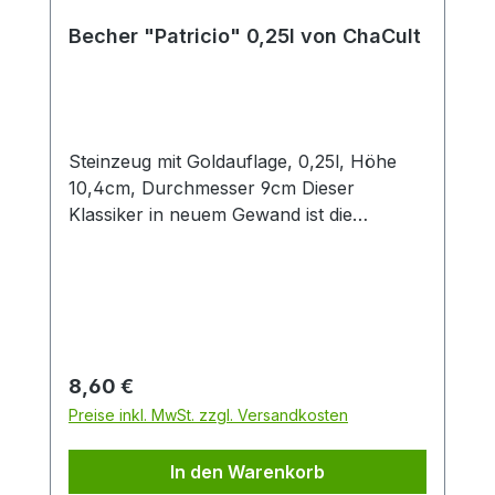
Becher "Patricio" 0,25l von ChaCult
Steinzeug mit Goldauflage, 0,25l, Höhe
10,4cm, Durchmesser 9cm Dieser
Klassiker in neuem Gewand ist die
konsequente Übersetzung der Cha Cult
Erfolgsserie "Patricia" in eine andere
Farbwelt. Diese Neuinterpretation in
angenehmen Blau- und Grautönen fügt
sich optimal in die Ästhetik aktueller
Interior Trends ein. Das handgemalte
Regulärer Preis:
8,60 €
Dekor im vielseitigen Patchwork-Look
Preise inkl. MwSt. zzgl. Versandkosten
verbindet grafische Elemente mit
Tupftechnik und Goldauflage. Nicht
In den Warenkorb
zuletzt deswegen ein beliebtes Cha Cult