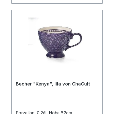
Ein Artikel der insbesondere Liebhabern
des Scandic Livings gefallen wird.
Becher "Kenya", lila von ChaCult
Porzellan, 0,26l, Höhe 9,2cm,