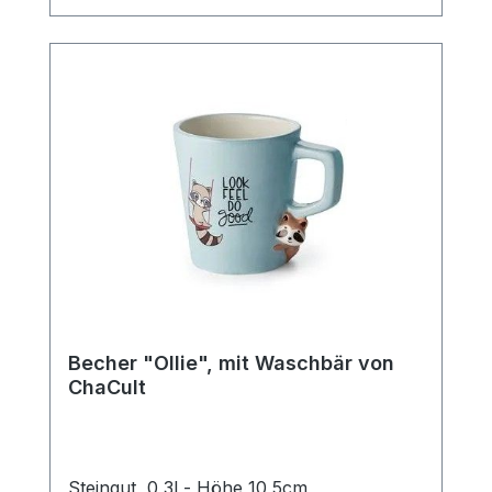
Kaffee.
Becher "Ollie", mit Waschbär von
ChaCult
Steingut, 0,3l - Höhe 10,5cm,