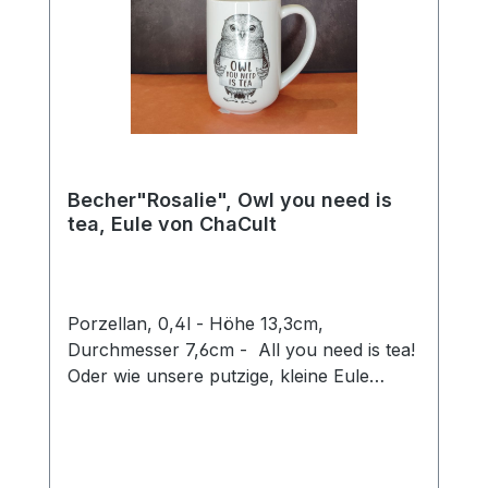
Becher"Rosalie", Owl you need is
tea, Eule von ChaCult
Porzellan, 0,4l - Höhe 13,3cm,
Durchmesser 7,6cm - All you need is tea!
Oder wie unsere putzige, kleine Eule
Rosalie sagen würde: Owl you need is tea.
Ein wirklich goldiges Wortspiel, mit dem sie
ein Schmunzeln in jedermanns Gesicht
zaubert und Herzen zum Schmelzen