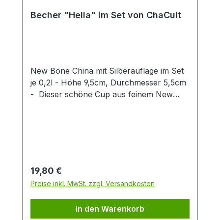
Becher "Hella" im Set von ChaCult
New Bone China mit Silberauflage im Set
je 0,2l - Höhe 9,5cm, Durchmesser 5,5cm
- Dieser schöne Cup aus feinem New
Bone China überzeugt durch klares
Produktdesign! Das zarte Patterndekor in
hellem blau wird stilvoll durch eine
exklusive Silberauflage abgerundet. Diese
gibt dem Artikel einen besonderen Touch
und unterstreicht so den exklusiven
Regulärer Preis:
19,80 €
Charakter dieses Cups. Die zwei
Preise inkl. MwSt. zzgl. Versandkosten
verschiedenen Artikeldekors sind fein
aufeinander abgestimmt und machen
In den Warenkorb
einzeln oder zusammen eine gute Figur.