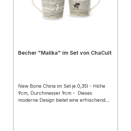
Becher "Malika" im Set von ChaCult
New Bone China im Set je 0,35l - Höhe
9cm, Durchmesser 9cm - Dieses
moderne Design bietet eine erfrischend
neue Interpretation des beliebten
Katzenthemas! Das puristische Motiv in
zurückhaltendem schwarz-weiß zeigt zwei
Katzen auf einem grafischen Liniendekor