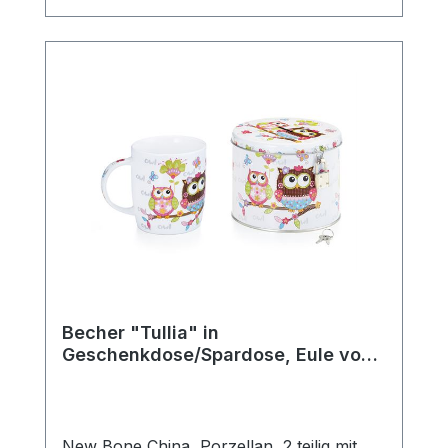
komfortablen Halt beim Genießen heißer
Getränke. Ob für den täglichen Gebrauch,
die gemütliche Teezeit zuhause oder als
schönes Geschenk für Teeliebhaber –
diese klassische Teetasse passt perfekt in
jede Teeküche und ergänzt jedes
Teeservice stilvoll. Die robuste
Verarbeitung macht sie langlebig und
vielseitig einsetzbar. Details: Hersteller:
AMSEL Porzellan Hamburg Motiv:
„Teepott“ Material: Porzellan Farbe: Weiß
mit blauem Rand Fassungsvermögen: 0,2l
Mit praktischem Henkel Ideal für Tee,
Kräutertee und Heißgetränke aller Art
Becher "Tullia" in
Geschenkdose/Spardose, Eule von
ChaCult
New Bone China, Porzellan, 2 teilig mit