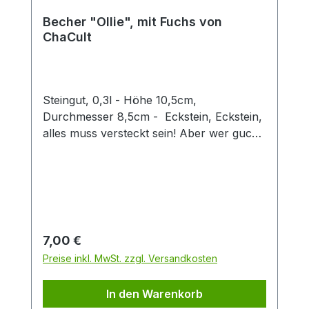
Becher "Ollie", mit Fuchs von
ChaCult
Steingut, 0,3l - Höhe 10,5cm,
Durchmesser 8,5cm - Eckstein, Eckstein,
alles muss versteckt sein! Aber wer guckt
denn da so schelmisch um die Ecke?
Dieser zweifach sortierte Keramikbecher
mit seinen verspielt-fröhlichen
Tiermotiven ist eine Freude für Groß und
Klein. Die 3D Fuchsfigur verleiht diesem
Becher einen besonderen Twist und
Regulärer Preis:
7,00 €
machen den Artikel zu einem Hingucker in
Preise inkl. MwSt. zzgl. Versandkosten
jedem Sortiment. Der Becher hat eine
Füllmenge von 0,3 l und eignet sich
In den Warenkorb
perfekt für den Genuss von Tee oder