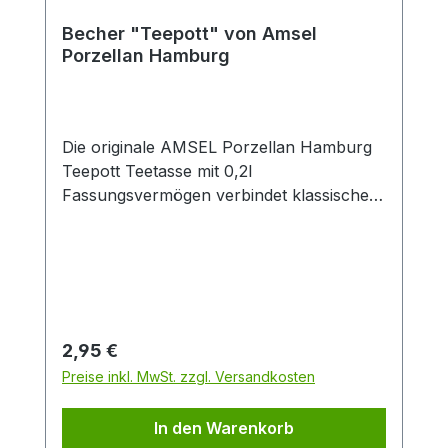
Becher "Teepott" von Amsel
Porzellan Hamburg
Die originale AMSEL Porzellan Hamburg
Teepott Teetasse mit 0,2l
Fassungsvermögen verbindet klassisches
Design mit zeitloser Eleganz. Gefertigt aus
hochwertigem Porzellan überzeugt die
weiße Tasse durch ihren dekorativen
blauen Rand sowie den stilvollen
„Teepott“-Schriftzug im traditionellen
Look. Dank der angenehmen Größe von
Regulärer Preis:
2,95 €
0,2 Litern eignet sich die Porzellantasse
Preise inkl. MwSt. zzgl. Versandkosten
ideal für schwarzen Tee, Kräutertee,
Früchtetee oder Chai. Der ergonomische
In den Warenkorb
Henkel sorgt für einen sicheren und