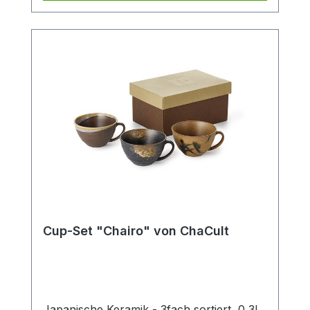
Cup-Set "Chairo" von ChaCult
Japanische Keramik - 3fach sortiert, 0,3l