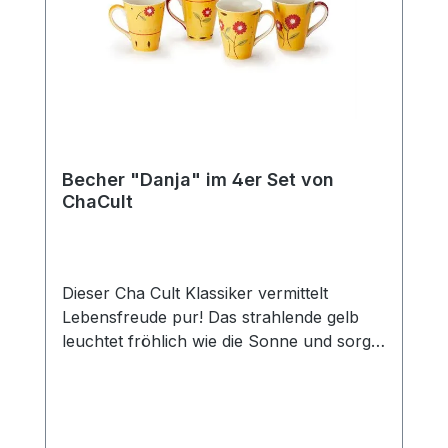
passenden Kanne (Art.-Nr. 80364) und
erhalten Sie so das perfekte Set für den
gedeckten Tisch und eine gemütliche Tea
Time mit Freunden und der Familie. Das
Edelstahlsieb "Piet" passt optimal zu
dieser Kanne.
Becher "Danja" im 4er Set von
ChaCult
Dieser Cha Cult Klassiker vermittelt
Lebensfreude pur! Das strahlende gelb
leuchtet fröhlich wie die Sonne und sorgt
für gute Laune. In Kombination mit den
liebevoll gestalten Blumen in feurigem rot
ein zeitloses und erfolgreiches Dekor, das
seit über 15 Jahren das Cha Cult