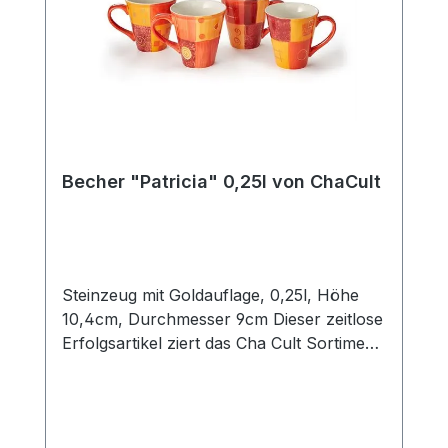
Becher "Patricia" 0,25l von ChaCult
Steinzeug mit Goldauflage, 0,25l, Höhe
10,4cm, Durchmesser 9cm Dieser zeitlose
Erfolgsartikel ziert das Cha Cult Sortiment
seit 20 Jahren und begeistert seither viele
Kunden. Die warmen rot- und orangetöne
des schönen Patchworkdesigns
verströmen ein wohliges Gefühl von