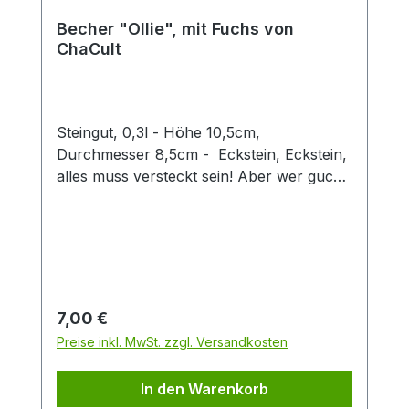
Becher "Ollie", mit Fuchs von
ChaCult
Steingut, 0,3l - Höhe 10,5cm,
Durchmesser 8,5cm - Eckstein, Eckstein,
alles muss versteckt sein! Aber wer guckt
denn da so schelmisch um die Ecke?
Dieser zweifach sortierte Keramikbecher
mit seinen verspielt-fröhlichen
Tiermotiven ist eine Freude für Groß und
Klein. Die 3D Fuchsfigur verleiht diesem
Becher einen besonderen Twist und
Regulärer Preis:
7,00 €
machen den Artikel zu einem Hingucker in
Preise inkl. MwSt. zzgl. Versandkosten
jedem Sortiment. Der Becher hat eine
Füllmenge von 0,3 l und eignet sich
In den Warenkorb
perfekt für den Genuss von Tee oder