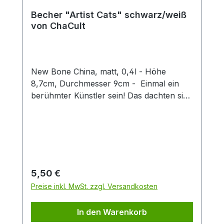
Becher "Artist Cats" schwarz/weiß
von ChaCult
New Bone China, matt, 0,4l - Höhe
8,7cm, Durchmesser 9cm - Einmal ein
berühmter Künstler sein! Das dachten sich
auch diese kreativen Kätzchen und nun
erstrahlen sie im Stil weltbekannter Maler
und Bildhauer. Erkennen Sie sie wieder?
Denn hier ist jeder Becher ein kleines
Kunstwerk, das klassische Kunststile
charmant mit verspielten Katzenfiguren
Regulärer Preis:
5,50 €
verbindet. Ideal für Kunstliebhaber,
Preise inkl. MwSt. zzgl. Versandkosten
Katzenfreunde oder als originelles
Geschenk. Die dezente schwarz-weiß
In den Warenkorb
Optik des Designs, in feiner