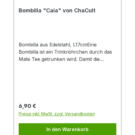
Produktlook. Durch die große Füllmenge
von 0,4 l eignet sich der Artikel
Bombilla "Caia" von ChaCult
insbesondere zur Zubereitung von Latte-
Macchiato oder dem Teegenuss ohne
häufiges Nachschenken. Das feine
Material Porzellan ist besonders langlebig
und verfügt über einen isolierenden
Bombilla aus Edelstahl, L17cmEine
Effekt, der Heißgetränke länger warm hält.
Bombilla ist ein Trinkröhrchen durch das
Mate Tee getrunken wird. Damit die
Teeblätter nicht mitgetrunken werden,
wird der Tee durch das Sieb am unteren
Ende der Bombilla gesaugt.
Regulärer Preis:
6,90 €
Preise inkl. MwSt. zzgl. Versandkosten
In den Warenkorb