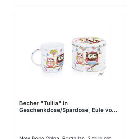
komfortablen Halt beim Genießen heißer
Getränke. Ob für den täglichen Gebrauch,
die gemütliche Teezeit zuhause oder als
schönes Geschenk für Teeliebhaber –
diese klassische Teetasse passt perfekt in
jede Teeküche und ergänzt jedes
Teeservice stilvoll. Die robuste
Verarbeitung macht sie langlebig und
vielseitig einsetzbar. Details: Hersteller:
AMSEL Porzellan Hamburg Motiv:
„Teepott“ Material: Porzellan Farbe: Weiß
mit blauem Rand Fassungsvermögen: 0,2l
Mit praktischem Henkel Ideal für Tee,
Kräutertee und Heißgetränke aller Art
Becher "Tullia" in
Geschenkdose/Spardose, Eule von
ChaCult
New Bone China, Porzellan, 2 teilig mit