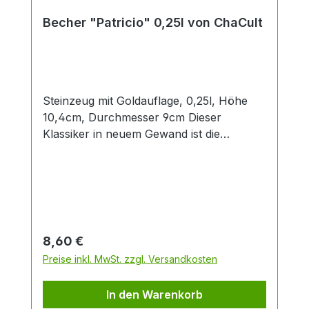
Becher "Patricio" 0,25l von ChaCult
Steinzeug mit Goldauflage, 0,25l, Höhe
10,4cm, Durchmesser 9cm Dieser
Klassiker in neuem Gewand ist die
konsequente Übersetzung der Cha Cult
Erfolgsserie "Patricia" in eine andere
Farbwelt. Diese Neuinterpretation in
angenehmen Blau- und Grautönen fügt
sich optimal in die Ästhetik aktueller
Interior Trends ein. Das handgemalte
Regulärer Preis:
8,60 €
Dekor im vielseitigen Patchwork-Look
Preise inkl. MwSt. zzgl. Versandkosten
verbindet grafische Elemente mit
Tupftechnik und Goldauflage. Nicht
In den Warenkorb
zuletzt deswegen ein beliebtes Cha Cult