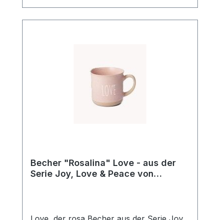
Design seit über 20 Jahren!
Becher "Rosalina" Love - aus der
Serie Joy, Love & Peace von
ChaCult
Love, der rosa Becher aus der Serie Joy,