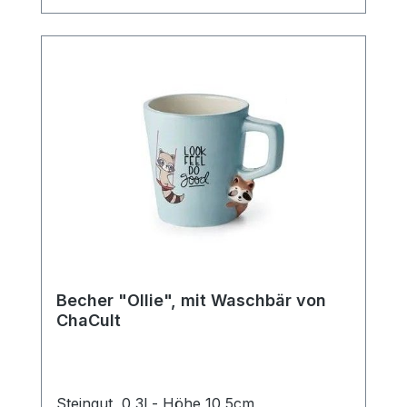
Kaffee.
Becher "Ollie", mit Waschbär von
ChaCult
Steingut, 0,3l - Höhe 10,5cm,