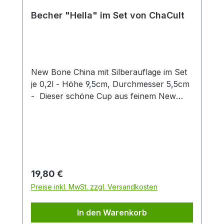
Becher "Hella" im Set von ChaCult
New Bone China mit Silberauflage im Set
je 0,2l - Höhe 9,5cm, Durchmesser 5,5cm
- Dieser schöne Cup aus feinem New
Bone China überzeugt durch klares
Produktdesign! Das zarte Patterndekor in
hellem blau wird stilvoll durch eine
exklusive Silberauflage abgerundet. Diese
gibt dem Artikel einen besonderen Touch
und unterstreicht so den exklusiven
Regulärer Preis:
19,80 €
Charakter dieses Cups. Die zwei
Preise inkl. MwSt. zzgl. Versandkosten
verschiedenen Artikeldekors sind fein
aufeinander abgestimmt und machen
In den Warenkorb
einzeln oder zusammen eine gute Figur.