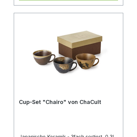
Cup-Set "Chairo" von ChaCult
Japanische Keramik - 3fach sortiert, 0,3l