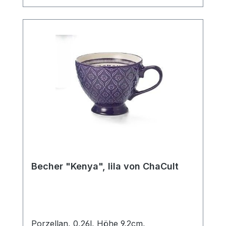
Ein Artikel der insbesondere Liebhabern
des Scandic Livings gefallen wird.
Becher "Kenya", lila von ChaCult
Porzellan, 0,26l, Höhe 9,2cm,