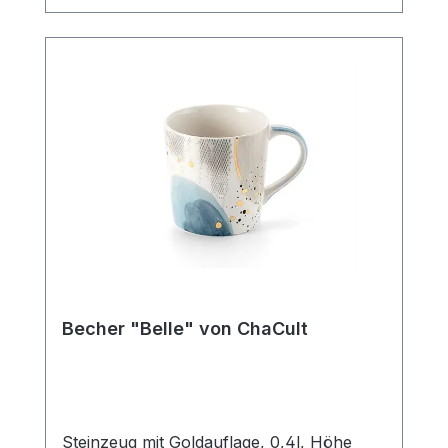
Strichzeichnung, hält sich hierbei durch
ihre klare Gestaltung bewusst im
Hintergrund und bietet so den liebevollen,
kleinen Details des Designs ausreichend
Platz um ihre Strahlkraft zu entfalten. Der
Becher verfügt über eine mittlere
Füllmenge von 0,4 l und ist somit der
ideale Allrounder für den Genuss diverser
Heißgetränke. Die Artikelform erinnert an
einen Emaillebecher und unterstreicht
durch dieses nostalgische Stilelement im
Produktdesign den außergewöhnlichen
Charakter dieses Becherdekors.
SpülmaschinengeeignetMikrowellenfest
Becher "Belle" von ChaCult
Steinzeug mit Goldauflage, 0,4l, Höhe