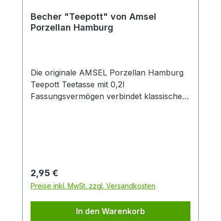
Becher "Teepott" von Amsel
Porzellan Hamburg
Die originale AMSEL Porzellan Hamburg
Teepott Teetasse mit 0,2l
Fassungsvermögen verbindet klassisches
Design mit zeitloser Eleganz. Gefertigt aus
hochwertigem Porzellan überzeugt die
weiße Tasse durch ihren dekorativen
blauen Rand sowie den stilvollen
„Teepott“-Schriftzug im traditionellen
Look. Dank der angenehmen Größe von
Regulärer Preis:
2,95 €
0,2 Litern eignet sich die Porzellantasse
Preise inkl. MwSt. zzgl. Versandkosten
ideal für schwarzen Tee, Kräutertee,
Früchtetee oder Chai. Der ergonomische
In den Warenkorb
Henkel sorgt für einen sicheren und