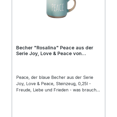
Becher "Rosalina" Peace aus der
Serie Joy, Love & Peace von
ChaCult
Peace, der blaue Becher aus der Serie
Joy, Love & Peace, Steinzeug, 0,25l -
Freude, Liebe und Frieden - was braucht
man mehr für ein glückliches Leben? Die
fröhlichen Pastellfarben dieses schönen
Keramikbechers sind fein aufeinander
abgestimmt und unterstreichen den