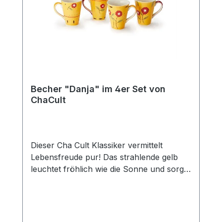
passenden Kanne (Art.-Nr. 80364) und
erhalten Sie so das perfekte Set für den
gedeckten Tisch und eine gemütliche Tea
Time mit Freunden und der Familie. Das
Edelstahlsieb "Piet" passt optimal zu
dieser Kanne.
Becher "Danja" im 4er Set von
ChaCult
Dieser Cha Cult Klassiker vermittelt
Lebensfreude pur! Das strahlende gelb
leuchtet fröhlich wie die Sonne und sorgt
für gute Laune. In Kombination mit den
liebevoll gestalten Blumen in feurigem rot
ein zeitloses und erfolgreiches Dekor, das
seit über 15 Jahren das Cha Cult