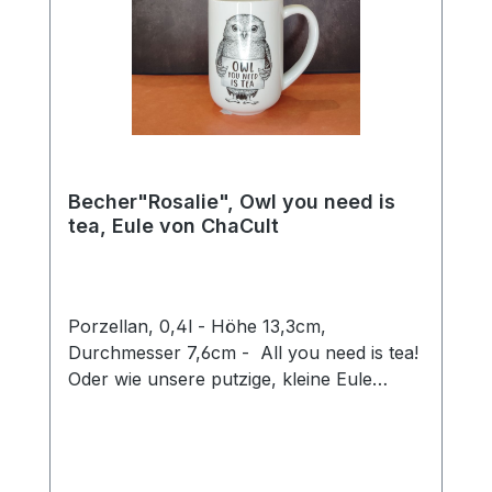
Becher"Rosalie", Owl you need is
tea, Eule von ChaCult
Porzellan, 0,4l - Höhe 13,3cm,
Durchmesser 7,6cm - All you need is tea!
Oder wie unsere putzige, kleine Eule
Rosalie sagen würde: Owl you need is tea.
Ein wirklich goldiges Wortspiel, mit dem sie
ein Schmunzeln in jedermanns Gesicht
zaubert und Herzen zum Schmelzen