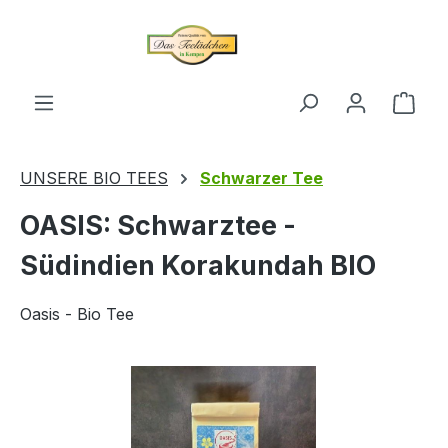
alt springen
Ware
UNSERE BIO TEES
Schwarzer Tee
OASIS: Schwarztee -
Südindien Korakundah BIO
Oasis - Bio Tee
Bildergalerie überspringen