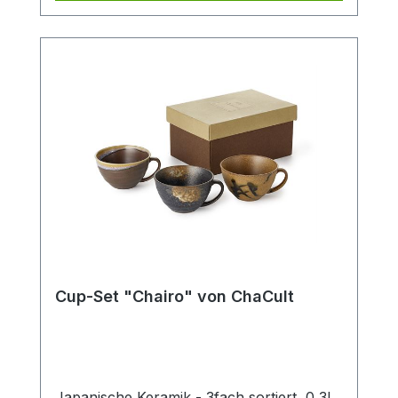
Cup-Set "Chairo" von ChaCult
Japanische Keramik - 3fach sortiert, 0,3l