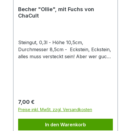
Becher "Ollie", mit Fuchs von
ChaCult
Steingut, 0,3l - Höhe 10,5cm,
Durchmesser 8,5cm - Eckstein, Eckstein,
alles muss versteckt sein! Aber wer guckt
denn da so schelmisch um die Ecke?
Dieser zweifach sortierte Keramikbecher
mit seinen verspielt-fröhlichen
Tiermotiven ist eine Freude für Groß und
Klein. Die 3D Fuchsfigur verleiht diesem
Becher einen besonderen Twist und
Regulärer Preis:
7,00 €
machen den Artikel zu einem Hingucker in
Preise inkl. MwSt. zzgl. Versandkosten
jedem Sortiment. Der Becher hat eine
Füllmenge von 0,3 l und eignet sich
In den Warenkorb
perfekt für den Genuss von Tee oder