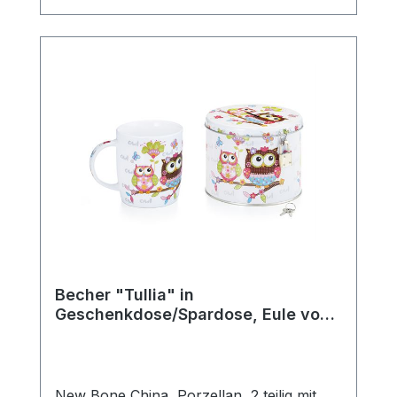
komfortablen Halt beim Genießen heißer
Getränke. Ob für den täglichen Gebrauch,
die gemütliche Teezeit zuhause oder als
schönes Geschenk für Teeliebhaber –
diese klassische Teetasse passt perfekt in
jede Teeküche und ergänzt jedes
Teeservice stilvoll. Die robuste
Verarbeitung macht sie langlebig und
vielseitig einsetzbar. Details: Hersteller:
AMSEL Porzellan Hamburg Motiv:
„Teepott“ Material: Porzellan Farbe: Weiß
mit blauem Rand Fassungsvermögen: 0,2l
Mit praktischem Henkel Ideal für Tee,
Kräutertee und Heißgetränke aller Art
Becher "Tullia" in
Geschenkdose/Spardose, Eule von
ChaCult
New Bone China, Porzellan, 2 teilig mit