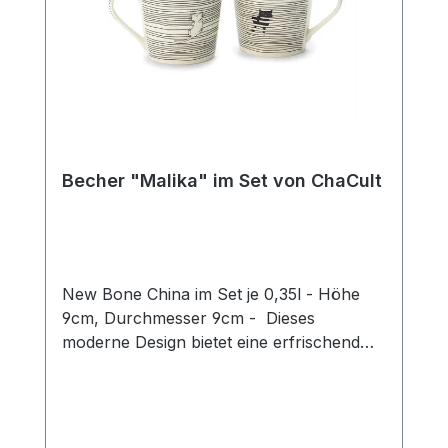
Becher "Malika" im Set von ChaCult
New Bone China im Set je 0,35l - Höhe
9cm, Durchmesser 9cm - Dieses
moderne Design bietet eine erfrischend
neue Interpretation des beliebten
Katzenthemas! Das puristische Motiv in
zurückhaltendem schwarz-weiß zeigt zwei
Katzen auf einem grafischen Liniendekor