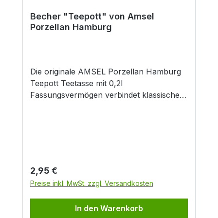
Becher "Teepott" von Amsel
Porzellan Hamburg
Die originale AMSEL Porzellan Hamburg
Teepott Teetasse mit 0,2l
Fassungsvermögen verbindet klassisches
Design mit zeitloser Eleganz. Gefertigt aus
hochwertigem Porzellan überzeugt die
weiße Tasse durch ihren dekorativen
blauen Rand sowie den stilvollen
„Teepott“-Schriftzug im traditionellen
Look. Dank der angenehmen Größe von
Regulärer Preis:
2,95 €
0,2 Litern eignet sich die Porzellantasse
Preise inkl. MwSt. zzgl. Versandkosten
ideal für schwarzen Tee, Kräutertee,
Früchtetee oder Chai. Der ergonomische
In den Warenkorb
Henkel sorgt für einen sicheren und