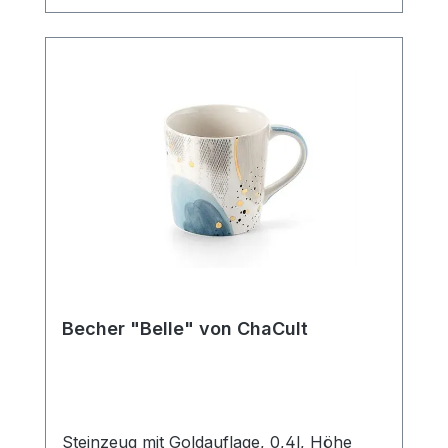
Strichzeichnung, hält sich hierbei durch
ihre klare Gestaltung bewusst im
Hintergrund und bietet so den liebevollen,
kleinen Details des Designs ausreichend
Platz um ihre Strahlkraft zu entfalten. Der
Becher verfügt über eine mittlere
Füllmenge von 0,4 l und ist somit der
ideale Allrounder für den Genuss diverser
Heißgetränke. Die Artikelform erinnert an
einen Emaillebecher und unterstreicht
durch dieses nostalgische Stilelement im
Produktdesign den außergewöhnlichen
Charakter dieses Becherdekors.
SpülmaschinengeeignetMikrowellenfest
Becher "Belle" von ChaCult
Steinzeug mit Goldauflage, 0,4l, Höhe