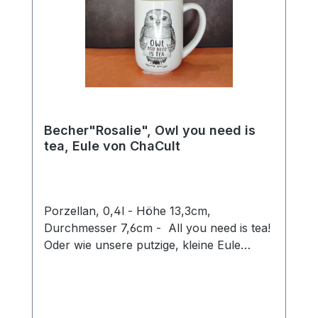
Becher"Rosalie", Owl you need is
tea, Eule von ChaCult
Porzellan, 0,4l - Höhe 13,3cm,
Durchmesser 7,6cm - All you need is tea!
Oder wie unsere putzige, kleine Eule
Rosalie sagen würde: Owl you need is tea.
Ein wirklich goldiges Wortspiel, mit dem sie
ein Schmunzeln in jedermanns Gesicht
zaubert und Herzen zum Schmelzen