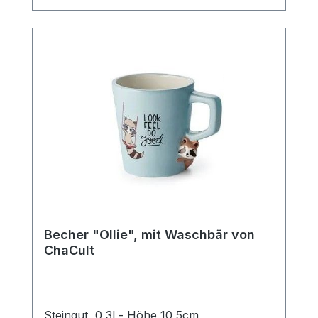
Kaffee.
Becher "Ollie", mit Waschbär von
ChaCult
Steingut, 0,3l - Höhe 10,5cm,