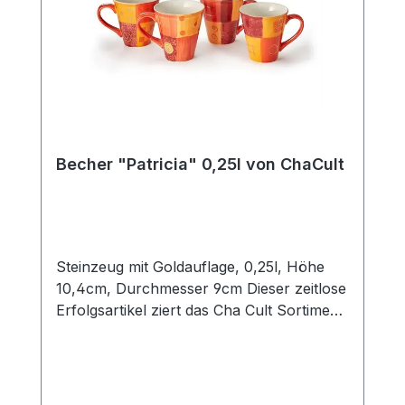
Becher "Patricia" 0,25l von ChaCult
Steinzeug mit Goldauflage, 0,25l, Höhe
10,4cm, Durchmesser 9cm Dieser zeitlose
Erfolgsartikel ziert das Cha Cult Sortiment
seit 20 Jahren und begeistert seither viele
Kunden. Die warmen rot- und orangetöne
des schönen Patchworkdesigns
verströmen ein wohliges Gefühl von