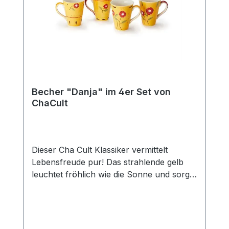
passenden Kanne (Art.-Nr. 80364) und
erhalten Sie so das perfekte Set für den
gedeckten Tisch und eine gemütliche Tea
Time mit Freunden und der Familie. Das
Edelstahlsieb "Piet" passt optimal zu
dieser Kanne.
Becher "Danja" im 4er Set von
ChaCult
Dieser Cha Cult Klassiker vermittelt
Lebensfreude pur! Das strahlende gelb
leuchtet fröhlich wie die Sonne und sorgt
für gute Laune. In Kombination mit den
liebevoll gestalten Blumen in feurigem rot
ein zeitloses und erfolgreiches Dekor, das
seit über 15 Jahren das Cha Cult