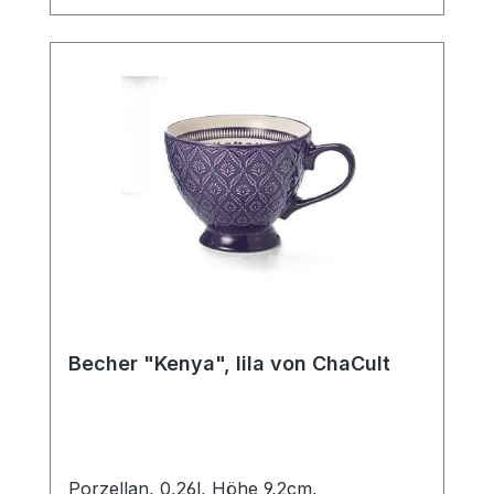
Ein Artikel der insbesondere Liebhabern
des Scandic Livings gefallen wird.
Becher "Kenya", lila von ChaCult
Porzellan, 0,26l, Höhe 9,2cm,