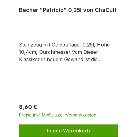
Becher "Patricio" 0,25l von ChaCult
Steinzeug mit Goldauflage, 0,25l, Höhe
10,4cm, Durchmesser 9cm Dieser
Klassiker in neuem Gewand ist die
konsequente Übersetzung der Cha Cult
Erfolgsserie "Patricia" in eine andere
Farbwelt. Diese Neuinterpretation in
angenehmen Blau- und Grautönen fügt
sich optimal in die Ästhetik aktueller
Interior Trends ein. Das handgemalte
Regulärer Preis:
8,60 €
Dekor im vielseitigen Patchwork-Look
Preise inkl. MwSt. zzgl. Versandkosten
verbindet grafische Elemente mit
Tupftechnik und Goldauflage. Nicht
In den Warenkorb
zuletzt deswegen ein beliebtes Cha Cult