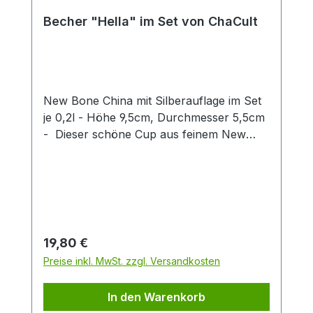
Becher "Hella" im Set von ChaCult
New Bone China mit Silberauflage im Set
je 0,2l - Höhe 9,5cm, Durchmesser 5,5cm
- Dieser schöne Cup aus feinem New
Bone China überzeugt durch klares
Produktdesign! Das zarte Patterndekor in
hellem blau wird stilvoll durch eine
exklusive Silberauflage abgerundet. Diese
gibt dem Artikel einen besonderen Touch
und unterstreicht so den exklusiven
Regulärer Preis:
19,80 €
Charakter dieses Cups. Die zwei
Preise inkl. MwSt. zzgl. Versandkosten
verschiedenen Artikeldekors sind fein
aufeinander abgestimmt und machen
In den Warenkorb
einzeln oder zusammen eine gute Figur.