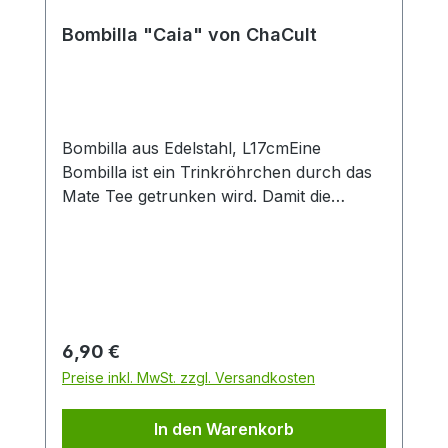
Produktlook. Durch die große Füllmenge
von 0,4 l eignet sich der Artikel
Bombilla "Caia" von ChaCult
insbesondere zur Zubereitung von Latte-
Macchiato oder dem Teegenuss ohne
häufiges Nachschenken. Das feine
Material Porzellan ist besonders langlebig
und verfügt über einen isolierenden
Bombilla aus Edelstahl, L17cmEine
Effekt, der Heißgetränke länger warm hält.
Bombilla ist ein Trinkröhrchen durch das
Mate Tee getrunken wird. Damit die
Teeblätter nicht mitgetrunken werden,
wird der Tee durch das Sieb am unteren
Ende der Bombilla gesaugt.
Regulärer Preis:
6,90 €
Preise inkl. MwSt. zzgl. Versandkosten
In den Warenkorb