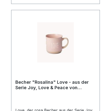
Design seit über 20 Jahren!
Becher "Rosalina" Love - aus der
Serie Joy, Love & Peace von
ChaCult
Love, der rosa Becher aus der Serie Joy,