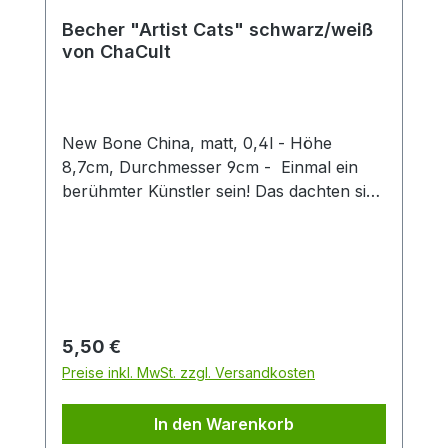
Becher "Artist Cats" schwarz/weiß
von ChaCult
New Bone China, matt, 0,4l - Höhe
8,7cm, Durchmesser 9cm - Einmal ein
berühmter Künstler sein! Das dachten sich
auch diese kreativen Kätzchen und nun
erstrahlen sie im Stil weltbekannter Maler
und Bildhauer. Erkennen Sie sie wieder?
Denn hier ist jeder Becher ein kleines
Kunstwerk, das klassische Kunststile
charmant mit verspielten Katzenfiguren
Regulärer Preis:
5,50 €
verbindet. Ideal für Kunstliebhaber,
Preise inkl. MwSt. zzgl. Versandkosten
Katzenfreunde oder als originelles
Geschenk. Die dezente schwarz-weiß
In den Warenkorb
Optik des Designs, in feiner