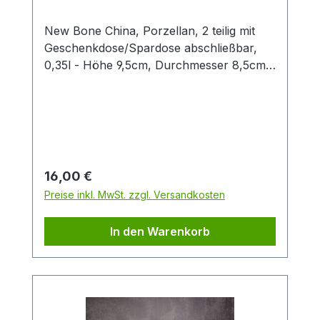
New Bone China, Porzellan, 2 teilig mit
Geschenkdose/Spardose abschließbar,
0,35l - Höhe 9,5cm, Durchmesser 8,5cm
- Das niedliche Eulendekor sorgt für gute
Laune und zieht alle Blicke auf sich. Die
großen, runden Augen der gefiederten
Waldbewohnerinnen sind herzerwärmend.
Die zarte Farbgestaltung besticht im
zauberhaften Design durch viel Liebe zum
Regulärer Preis:
16,00 €
Detail. Dazu gibt es die passende
Preise inkl. MwSt. zzgl. Versandkosten
Geschenkdose, die gleichzeitig als
Spardose fungiert und natürlich auch
In den Warenkorb
abschließbar ist.