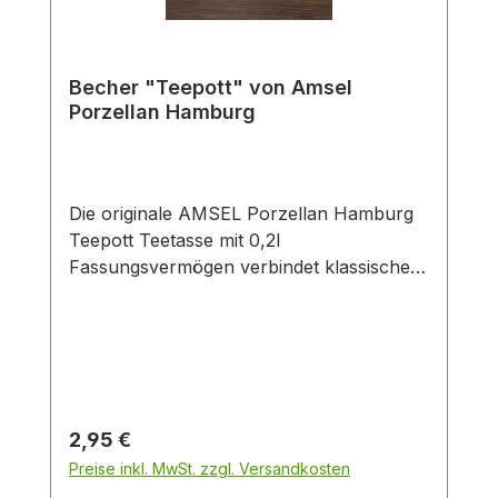
Becher "Teepott" von Amsel
Porzellan Hamburg
Die originale AMSEL Porzellan Hamburg
Teepott Teetasse mit 0,2l
Fassungsvermögen verbindet klassisches
Design mit zeitloser Eleganz. Gefertigt aus
hochwertigem Porzellan überzeugt die
weiße Tasse durch ihren dekorativen
blauen Rand sowie den stilvollen
„Teepott“-Schriftzug im traditionellen
Look. Dank der angenehmen Größe von
Regulärer Preis:
2,95 €
0,2 Litern eignet sich die Porzellantasse
Preise inkl. MwSt. zzgl. Versandkosten
ideal für schwarzen Tee, Kräutertee,