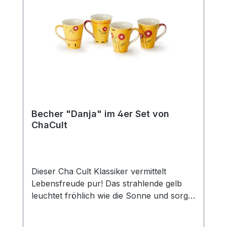
Kombinieren Sie den Becher mit der
passenden Kanne (Art.-Nr. 80364) und
erhalten Sie so das perfekte Set für den
gedeckten Tisch und eine gemütliche Tea
Time mit Freunden und der Familie. Das
Edelstahlsieb "Piet" passt optimal zu
dieser Kanne.
Becher "Danja" im 4er Set von
ChaCult
Dieser Cha Cult Klassiker vermittelt
Lebensfreude pur! Das strahlende gelb
leuchtet fröhlich wie die Sonne und sorgt
für gute Laune. In Kombination mit den
liebevoll gestalten Blumen in feurigem rot