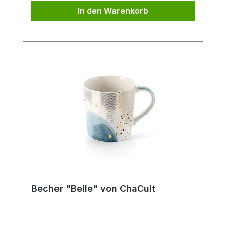
Geschenk. Die dezente schwarz-weiß
In den Warenkorb
Optik des Designs, in feiner
Strichzeichnung, hält sich hierbei durch
ihre klare Gestaltung bewusst im
Hintergrund und bietet so den liebevollen,
kleinen Details des Designs ausreichend
Platz um ihre Strahlkraft zu entfalten. Der
Becher verfügt über eine mittlere
Füllmenge von 0,4 l und ist somit der
ideale Allrounder für den Genuss diverser
Heißgetränke. Die Artikelform erinnert an
einen Emaillebecher und unterstreicht
durch dieses nostalgische Stilelement im
Produktdesign den außergewöhnlichen
Charakter dieses Becherdekors.
SpülmaschinengeeignetMikrowellenfest
Becher "Belle" von ChaCult