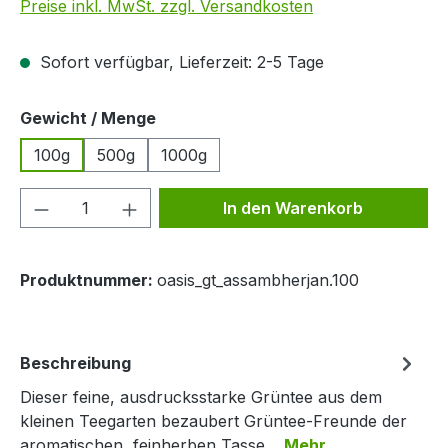
Preise inkl. MwSt. zzgl. Versandkosten
Sofort verfügbar, Lieferzeit: 2-5 Tage
auswählen
Gewicht / Menge
100g
500g
1000g
Produkt Anzahl: Gib den gewünschten We
In den Warenkorb
Produktnummer:
oasis_gt_assambherjan.100
Beschreibung
Dieser feine, ausdrucksstarke Grüntee aus dem
kleinen Teegarten bezaubert Grüntee-Freunde der
aromatischen, feinherben Tasse…
Mehr