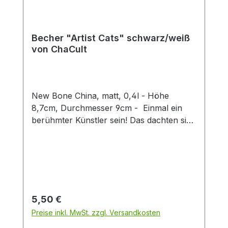
Becher "Artist Cats" schwarz/weiß
von ChaCult
New Bone China, matt, 0,4l - Höhe
8,7cm, Durchmesser 9cm - Einmal ein
berühmter Künstler sein! Das dachten sich
auch diese kreativen Kätzchen und nun
erstrahlen sie im Stil weltbekannter Maler
und Bildhauer. Erkennen Sie sie wieder?
Denn hier ist jeder Becher ein kleines
Kunstwerk, das klassische Kunststile
charmant mit verspielten Katzenfiguren
Regulärer Preis:
5,50 €
verbindet. Ideal für Kunstliebhaber,
Preise inkl. MwSt. zzgl. Versandkosten
Katzenfreunde oder als originelles