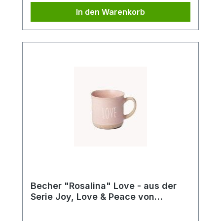
Tupftechnik und Goldauflage. Nicht
In den Warenkorb
zuletzt deswegen ein beliebtes Cha Cult
Design seit über 20 Jahren!
Becher "Rosalina" Love - aus der
Serie Joy, Love & Peace von
ChaCult