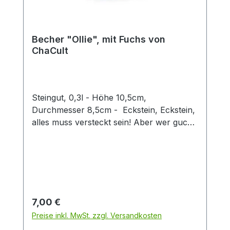
Becher "Ollie", mit Fuchs von
ChaCult
Steingut, 0,3l - Höhe 10,5cm,
Durchmesser 8,5cm - Eckstein, Eckstein,
alles muss versteckt sein! Aber wer guckt
denn da so schelmisch um die Ecke?
Dieser zweifach sortierte Keramikbecher
mit seinen verspielt-fröhlichen
Tiermotiven ist eine Freude für Groß und
Klein. Die 3D Fuchsfigur verleiht diesem
Becher einen besonderen Twist und
Regulärer Preis:
7,00 €
machen den Artikel zu einem Hingucker in
Preise inkl. MwSt. zzgl. Versandkosten
jedem Sortiment. Der Becher hat eine