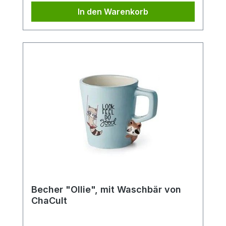
Füllmenge von 0,3 l und eignet sich
In den Warenkorb
perfekt für den Genuss von Tee oder
Kaffee.
Becher "Ollie", mit Waschbär von
ChaCult