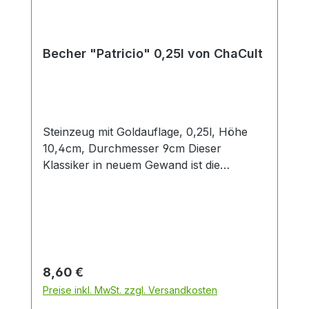
Becher "Patricio" 0,25l von ChaCult
Steinzeug mit Goldauflage, 0,25l, Höhe
10,4cm, Durchmesser 9cm Dieser
Klassiker in neuem Gewand ist die
konsequente Übersetzung der Cha Cult
Erfolgsserie "Patricia" in eine andere
Farbwelt. Diese Neuinterpretation in
angenehmen Blau- und Grautönen fügt
sich optimal in die Ästhetik aktueller
Interior Trends ein. Das handgemalte
Regulärer Preis:
8,60 €
Dekor im vielseitigen Patchwork-Look
Preise inkl. MwSt. zzgl. Versandkosten
verbindet grafische Elemente mit