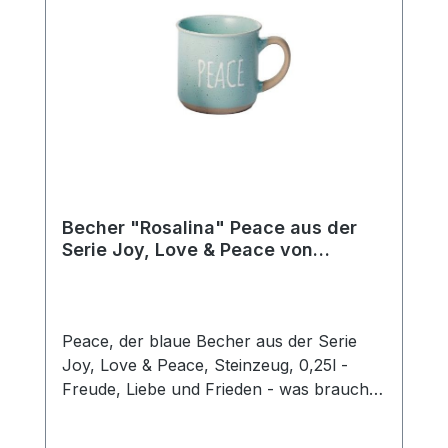
Genuss von Tee und Kaffee.
Becher "Rosalina" Peace aus der
Serie Joy, Love & Peace von
ChaCult
Peace, der blaue Becher aus der Serie
Joy, Love & Peace, Steinzeug, 0,25l -
Freude, Liebe und Frieden - was braucht
man mehr für ein glückliches Leben? Die
fröhlichen Pastellfarben dieses schönen