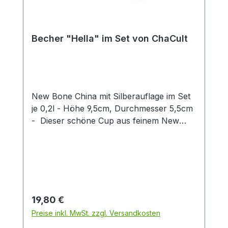
Becher "Hella" im Set von ChaCult
New Bone China mit Silberauflage im Set
je 0,2l - Höhe 9,5cm, Durchmesser 5,5cm
- Dieser schöne Cup aus feinem New
Bone China überzeugt durch klares
Produktdesign! Das zarte Patterndekor in
hellem blau wird stilvoll durch eine
exklusive Silberauflage abgerundet. Diese
gibt dem Artikel einen besonderen Touch
und unterstreicht so den exklusiven
Regulärer Preis:
19,80 €
Charakter dieses Cups. Die zwei
Preise inkl. MwSt. zzgl. Versandkosten
verschiedenen Artikeldekors sind fein