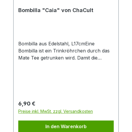
Produktlook. Durch die große Füllmenge
von 0,4 l eignet sich der Artikel
Bombilla "Caia" von ChaCult
insbesondere zur Zubereitung von Latte-
Macchiato oder dem Teegenuss ohne
häufiges Nachschenken. Das feine
Material Porzellan ist besonders langlebig
und verfügt über einen isolierenden
Bombilla aus Edelstahl, L17cmEine
Effekt, der Heißgetränke länger warm hält.
Bombilla ist ein Trinkröhrchen durch das
Mate Tee getrunken wird. Damit die
Teeblätter nicht mitgetrunken werden,
wird der Tee durch das Sieb am unteren
Ende der Bombilla gesaugt.
Regulärer Preis:
6,90 €
Preise inkl. MwSt. zzgl. Versandkosten
In den Warenkorb