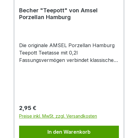
Becher "Teepott" von Amsel
Porzellan Hamburg
Die originale AMSEL Porzellan Hamburg
Teepott Teetasse mit 0,2l
Fassungsvermögen verbindet klassisches
Design mit zeitloser Eleganz. Gefertigt aus
hochwertigem Porzellan überzeugt die
weiße Tasse durch ihren dekorativen
blauen Rand sowie den stilvollen
„Teepott“-Schriftzug im traditionellen
Look. Dank der angenehmen Größe von
Regulärer Preis:
2,95 €
0,2 Litern eignet sich die Porzellantasse
Preise inkl. MwSt. zzgl. Versandkosten
ideal für schwarzen Tee, Kräutertee,
Früchtetee oder Chai. Der ergonomische
In den Warenkorb
Henkel sorgt für einen sicheren und