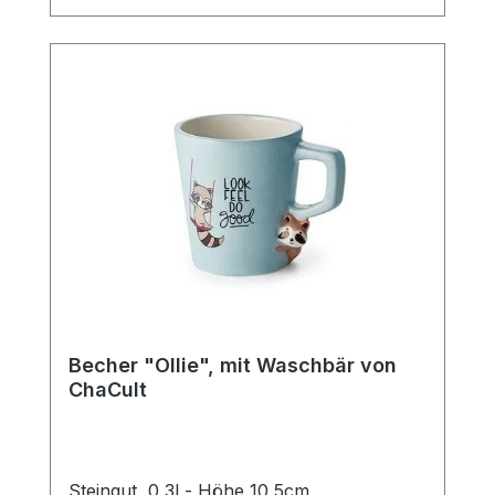
Kaffee.
Becher "Ollie", mit Waschbär von
ChaCult
Steingut, 0,3l - Höhe 10,5cm,