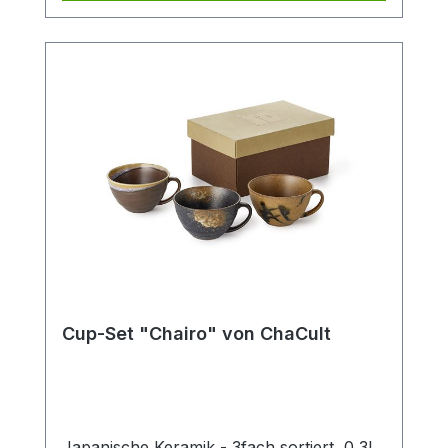
Cup-Set "Chairo" von ChaCult
Japanische Keramik - 3fach sortiert, 0,3l