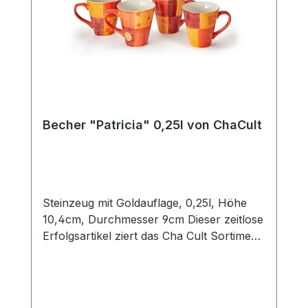
Becher "Patricia" 0,25l von ChaCult
Steinzeug mit Goldauflage, 0,25l, Höhe
10,4cm, Durchmesser 9cm Dieser zeitlose
Erfolgsartikel ziert das Cha Cult Sortiment
seit 20 Jahren und begeistert seither viele
Kunden. Die warmen rot- und orangetöne
des schönen Patchworkdesigns
verströmen ein wohliges Gefühl von