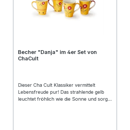
passenden Kanne (Art.-Nr. 80364) und
erhalten Sie so das perfekte Set für den
gedeckten Tisch und eine gemütliche Tea
Time mit Freunden und der Familie. Das
Edelstahlsieb "Piet" passt optimal zu
dieser Kanne.
Becher "Danja" im 4er Set von
ChaCult
Dieser Cha Cult Klassiker vermittelt
Lebensfreude pur! Das strahlende gelb
leuchtet fröhlich wie die Sonne und sorgt
für gute Laune. In Kombination mit den
liebevoll gestalten Blumen in feurigem rot
ein zeitloses und erfolgreiches Dekor, das
seit über 15 Jahren das Cha Cult