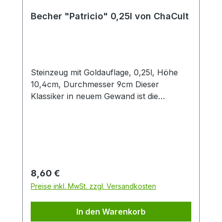
Becher "Patricio" 0,25l von ChaCult
Steinzeug mit Goldauflage, 0,25l, Höhe
10,4cm, Durchmesser 9cm Dieser
Klassiker in neuem Gewand ist die
konsequente Übersetzung der Cha Cult
Erfolgsserie "Patricia" in eine andere
Farbwelt. Diese Neuinterpretation in
angenehmen Blau- und Grautönen fügt
sich optimal in die Ästhetik aktueller
Interior Trends ein. Das handgemalte
Regulärer Preis:
8,60 €
Dekor im vielseitigen Patchwork-Look
Preise inkl. MwSt. zzgl. Versandkosten
verbindet grafische Elemente mit
Tupftechnik und Goldauflage. Nicht
In den Warenkorb
zuletzt deswegen ein beliebtes Cha Cult