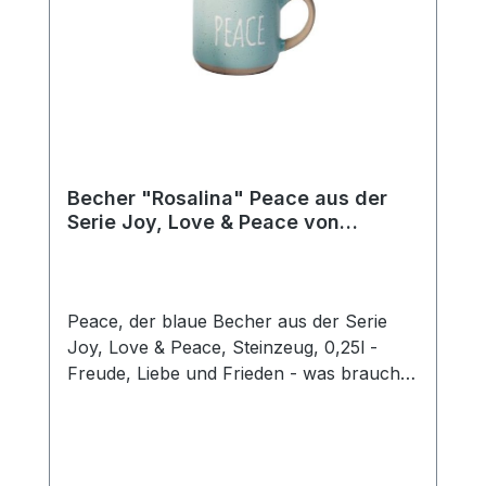
Becher "Rosalina" Peace aus der
Serie Joy, Love & Peace von
ChaCult
Peace, der blaue Becher aus der Serie
Joy, Love & Peace, Steinzeug, 0,25l -
Freude, Liebe und Frieden - was braucht
man mehr für ein glückliches Leben? Die
fröhlichen Pastellfarben dieses schönen
Keramikbechers sind fein aufeinander
abgestimmt und unterstreichen den