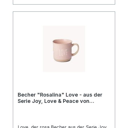
Design seit über 20 Jahren!
Becher "Rosalina" Love - aus der
Serie Joy, Love & Peace von
ChaCult
Love, der rosa Becher aus der Serie Joy,