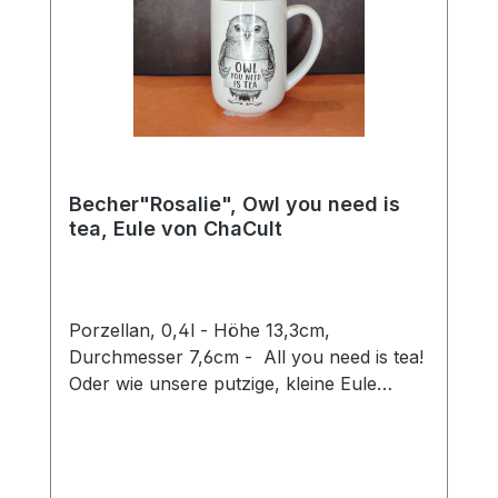
Becher"Rosalie", Owl you need is
tea, Eule von ChaCult
Porzellan, 0,4l - Höhe 13,3cm,
Durchmesser 7,6cm - All you need is tea!
Oder wie unsere putzige, kleine Eule
Rosalie sagen würde: Owl you need is tea.
Ein wirklich goldiges Wortspiel, mit dem sie
ein Schmunzeln in jedermanns Gesicht
zaubert und Herzen zum Schmelzen