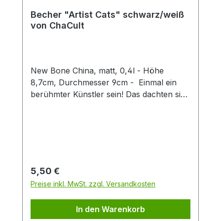
Becher "Artist Cats" schwarz/weiß
von ChaCult
New Bone China, matt, 0,4l - Höhe
8,7cm, Durchmesser 9cm - Einmal ein
berühmter Künstler sein! Das dachten sich
auch diese kreativen Kätzchen und nun
erstrahlen sie im Stil weltbekannter Maler
und Bildhauer. Erkennen Sie sie wieder?
Denn hier ist jeder Becher ein kleines
Kunstwerk, das klassische Kunststile
charmant mit verspielten Katzenfiguren
Regulärer Preis:
5,50 €
verbindet. Ideal für Kunstliebhaber,
Preise inkl. MwSt. zzgl. Versandkosten
Katzenfreunde oder als originelles
Geschenk. Die dezente schwarz-weiß
In den Warenkorb
Optik des Designs, in feiner