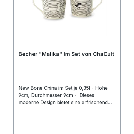
Becher "Malika" im Set von ChaCult
New Bone China im Set je 0,35l - Höhe
9cm, Durchmesser 9cm - Dieses
moderne Design bietet eine erfrischend
neue Interpretation des beliebten
Katzenthemas! Das puristische Motiv in
zurückhaltendem schwarz-weiß zeigt zwei
Katzen auf einem grafischen Liniendekor