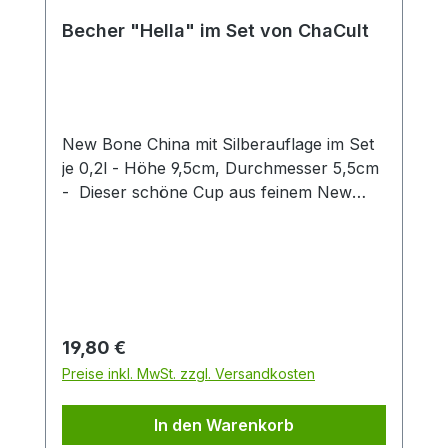
Becher "Hella" im Set von ChaCult
New Bone China mit Silberauflage im Set
je 0,2l - Höhe 9,5cm, Durchmesser 5,5cm
- Dieser schöne Cup aus feinem New
Bone China überzeugt durch klares
Produktdesign! Das zarte Patterndekor in
hellem blau wird stilvoll durch eine
exklusive Silberauflage abgerundet. Diese
gibt dem Artikel einen besonderen Touch
und unterstreicht so den exklusiven
Regulärer Preis:
19,80 €
Charakter dieses Cups. Die zwei
Preise inkl. MwSt. zzgl. Versandkosten
verschiedenen Artikeldekors sind fein
aufeinander abgestimmt und machen
In den Warenkorb
einzeln oder zusammen eine gute Figur.