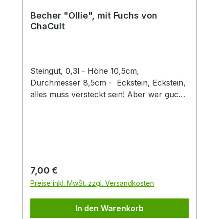
Becher "Ollie", mit Fuchs von
ChaCult
Steingut, 0,3l - Höhe 10,5cm,
Durchmesser 8,5cm - Eckstein, Eckstein,
alles muss versteckt sein! Aber wer guckt
denn da so schelmisch um die Ecke?
Dieser zweifach sortierte Keramikbecher
mit seinen verspielt-fröhlichen
Tiermotiven ist eine Freude für Groß und
Klein. Die 3D Fuchsfigur verleiht diesem
Becher einen besonderen Twist und
Regulärer Preis:
7,00 €
machen den Artikel zu einem Hingucker in
Preise inkl. MwSt. zzgl. Versandkosten
jedem Sortiment. Der Becher hat eine
Füllmenge von 0,3 l und eignet sich
In den Warenkorb
perfekt für den Genuss von Tee oder