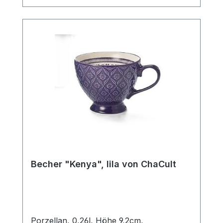
Ein Artikel der insbesondere Liebhabern
des Scandic Livings gefallen wird.
Becher "Kenya", lila von ChaCult
Porzellan, 0,26l, Höhe 9,2cm,