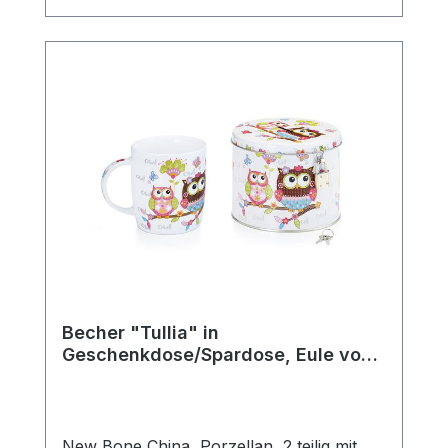
komfortablen Halt beim Genießen heißer
Getränke. Ob für den täglichen Gebrauch,
die gemütliche Teezeit zuhause oder als
schönes Geschenk für Teeliebhaber –
diese klassische Teetasse passt perfekt in
jede Teeküche und ergänzt jedes
Teeservice stilvoll. Die robuste
Verarbeitung macht sie langlebig und
vielseitig einsetzbar. Details: Hersteller:
AMSEL Porzellan Hamburg Motiv:
„Teepott“ Material: Porzellan Farbe: Weiß
mit blauem Rand Fassungsvermögen: 0,2l
Mit praktischem Henkel Ideal für Tee,
Kräutertee und Heißgetränke aller Art
Becher "Tullia" in
Geschenkdose/Spardose, Eule von
ChaCult
New Bone China, Porzellan, 2 teilig mit