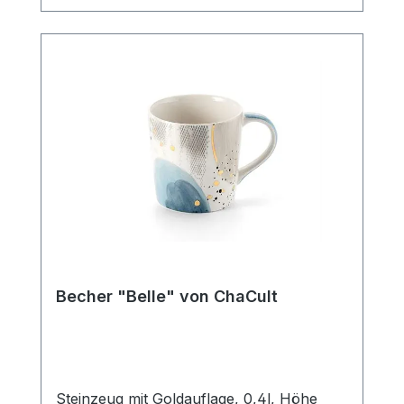
Strichzeichnung, hält sich hierbei durch
ihre klare Gestaltung bewusst im
Hintergrund und bietet so den liebevollen,
kleinen Details des Designs ausreichend
Platz um ihre Strahlkraft zu entfalten. Der
Becher verfügt über eine mittlere
Füllmenge von 0,4 l und ist somit der
ideale Allrounder für den Genuss diverser
Heißgetränke. Die Artikelform erinnert an
einen Emaillebecher und unterstreicht
durch dieses nostalgische Stilelement im
Produktdesign den außergewöhnlichen
Charakter dieses Becherdekors.
SpülmaschinengeeignetMikrowellenfest
Becher "Belle" von ChaCult
Steinzeug mit Goldauflage, 0,4l, Höhe