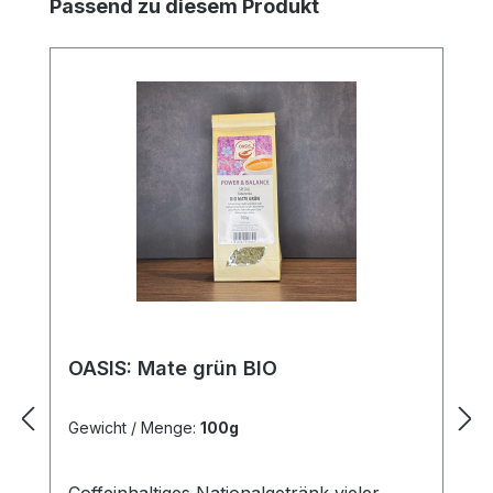
Produktgalerie überspringen
Passend zu diesem Produkt
OASIS: Mate grün BIO
Gewicht / Menge:
100g