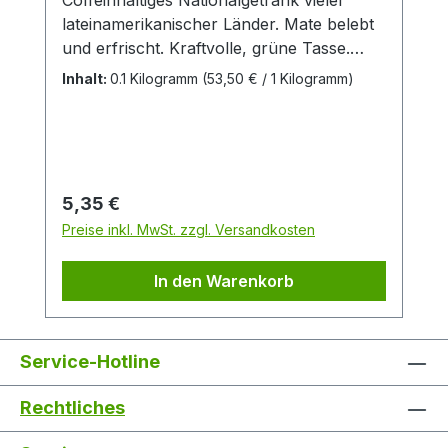
Coffeinhaltiges Nationalgetränk vieler
lateinamerikanischer Länder. Mate belebt
und erfrischt. Kraftvolle, grüne Tasse.
Mildrauchiges Aroma.Zutaten:Mate aus
Inhalt:
0.1 Kilogramm
(53,50 € / 1 Kilogramm)
kontrolliert-biologischem Anbau
Regulärer Preis:
5,35 €
Preise inkl. MwSt. zzgl. Versandkosten
In den Warenkorb
Service-Hotline
Rechtliches