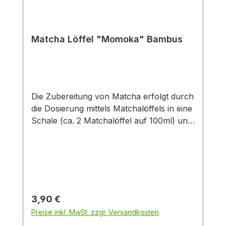
Matcha Löffel "Momoka" Bambus
Die Zubereitung von Matcha erfolgt durch
die Dosierung mittels Matchalöffels in eine
Schale (ca. 2 Matchalöffel auf 100ml) und
dem anschließenden übergießen mit 80-
90 °C heißem Wasser. Nun folgt das
schaumig schlagen durch einen
Matchabesen- circa 1-2 Minuten
lang.Bambus ist ein natürlicher und
schnell nachwachsender Rohstoff.
Regulärer Preis:
3,90 €
Preise inkl. MwSt. zzgl. Versandkosten