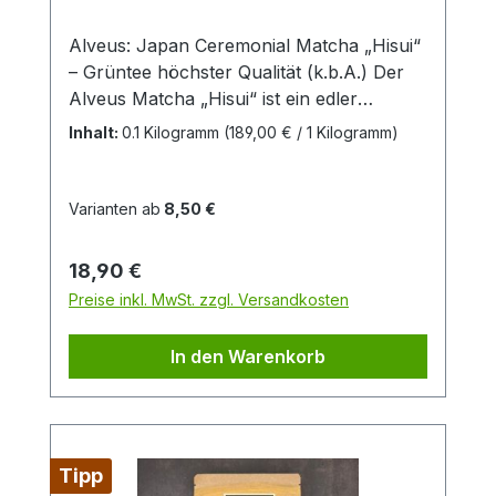
Alveus: Japan Ceremonial Matcha „Hisui“
– Grüntee höchster Qualität (k.b.A.) Der
Alveus Matcha „Hisui“ ist ein edler
Ceremonial Grade Grüntee aus Japan –
Inhalt:
0.1 Kilogramm
(189,00 € / 1 Kilogramm)
handverlesen und zu feinstem Pulver
vermahlen. Nur die zarten, jungen Blätter
aus kontrolliert biologischem Anbau
Varianten ab
8,50 €
(k.b.A.) werden für diesen hochwertigen
Matcha verwendet. Sein Geschmack ist
Regulärer Preis:
18,90 €
samtig-mild, leicht süßlich und frei von
Preise inkl. MwSt. zzgl. Versandkosten
Bitterstoffen – ideal für die traditionelle
japanische Teezeremonie oder den puren
In den Warenkorb
Genuss. Die leuchtend grüne Farbe und
das intensive Aroma zeugen von höchster
Qualität und Frische. Ob pur, als Latte
oder in feinen Rezeptideen – dieser Bio
Matcha bringt Balance, Energie und
Tipp