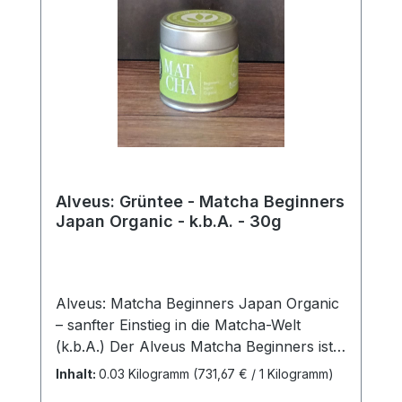
Alveus: Grüntee - Matcha Beginners
Japan Organic - k.b.A. - 30g
Alveus: Matcha Beginners Japan Organic
– sanfter Einstieg in die Matcha-Welt
(k.b.A.) Der Alveus Matcha Beginners ist
der perfekte Bio-Matcha für Einsteiger, die
Inhalt:
0.03 Kilogramm
(731,67 € / 1 Kilogramm)
hochwertigen japanischen Grüntee