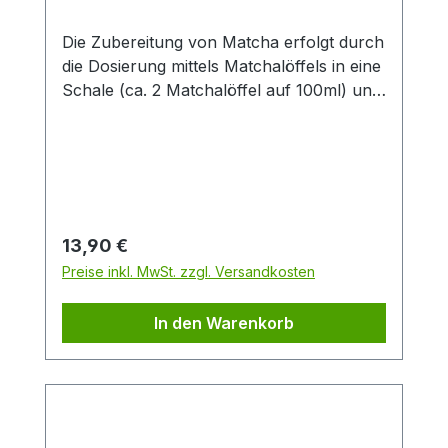
Die Zubereitung von Matcha erfolgt durch
die Dosierung mittels Matchalöffels in eine
Schale (ca. 2 Matchalöffel auf 100ml) und
dem anschließenden übergießen mit 80-
90 °C heißem Wasser. Nun folgt das
schaumig schlagen durch einen
Matchabesen- circa 1-2 Minuten
lang.Bambus ist ein natürlicher und
schnell nachwachsender Rohstoff.
Regulärer Preis:
13,90 €
Preise inkl. MwSt. zzgl. Versandkosten
In den Warenkorb