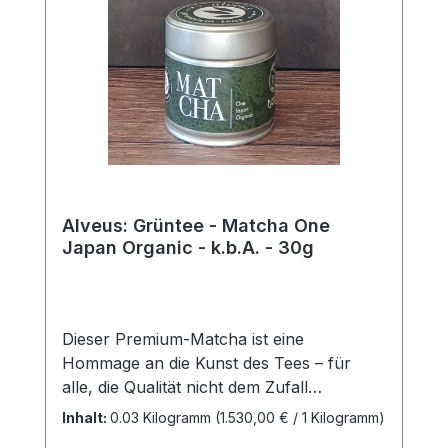
Alveus: Grüntee - Matcha One
Japan Organic - k.b.A. - 30g
Dieser Premium-Matcha ist eine
Hommage an die Kunst des Tees – für
alle, die Qualität nicht dem Zufall
überlassen.Geschmacksvielfalt in ihrer
Inhalt:
0.03 Kilogramm
(1.530,00 € / 1 Kilogramm)
Vollendung. Besseren Matcha werden Sie