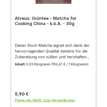
Alveus: Grüntee - Matcha for
Cooking China - k.b.A. - 30g
Dieser Koch-Matcha eignet sich dank der
hervorragenden Qualität bestens für die
Zubereitung von süßen und herzhaften
Speisen. Gerade für Anhänger der
Inhalt:
0.03 Kilogramm
(196,67 € / 1 Kilogramm)
leichten Küche Ostasiens, bietet dieser
Matcha Ihnen einen einzigartig delikat-
süßen-Geschmack. Aus kontrolliert
biologischem AnbauZutaten: Grüner Tee
Matcha aus kontrolliert biologischem
Regulärer Preis:
5,90 €
Anbau
Preise inkl. MwSt. zzgl. Versandkosten