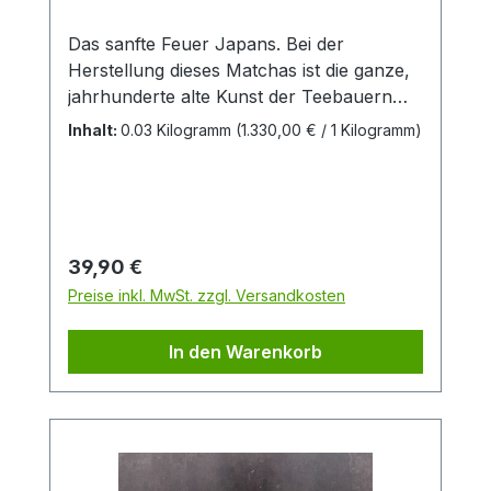
Das sanfte Feuer Japans. Bei der
Herstellung dieses Matchas ist die ganze,
jahrhunderte alte Kunst der Teebauern
gefragt und unsere japanischen
Inhalt:
0.03 Kilogramm
(1.330,00 € / 1 Kilogramm)
Teeexperten können mit Recht stolz
darauf sein. Kenner schätzen gerade den
sanften Abgang und die außergewöhnlich
hohe Qualität dieser
Teespezialität.Zutaten:Japan Bio-
Regulärer Preis:
39,90 €
Matcha aus kontrolliert-biologischem
Preise inkl. MwSt. zzgl. Versandkosten
Anbau
In den Warenkorb