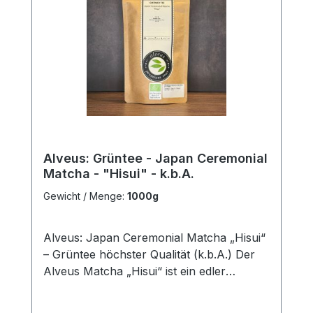
Genuss in Einklang. Zutaten: 100 %
Matcha-Grüntee aus Japan, kontrolliert
biologischer Anbau (k.b.A.)
Alveus: Grüntee - Japan Ceremonial
Matcha - "Hisui" - k.b.A.
Gewicht / Menge:
1000g
Alveus: Japan Ceremonial Matcha „Hisui“
– Grüntee höchster Qualität (k.b.A.) Der
Alveus Matcha „Hisui“ ist ein edler
Ceremonial Grade Grüntee aus Japan –
handverlesen und zu feinstem Pulver