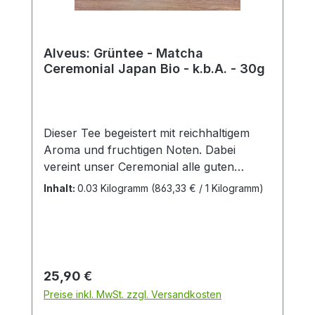
Alveus: Grüntee - Matcha
Ceremonial Japan Bio - k.b.A. - 30g
Dieser Tee begeistert mit reichhaltigem
Aroma und fruchtigen Noten. Dabei
vereint unser Ceremonial alle guten
Eigenschaften eines Matchas: Er schmeckt
Inhalt:
0.03 Kilogramm
(863,33 € / 1 Kilogramm)
mild, zart-bitter, sanft, süß und ist dabei
angenehm bekömmlich. Ideal für den
täglichen Bedarf.Zutaten:Japan Bio-
Matcha aus kontrolliert-biologischem
Anbau
Regulärer Preis:
25,90 €
Preise inkl. MwSt. zzgl. Versandkosten