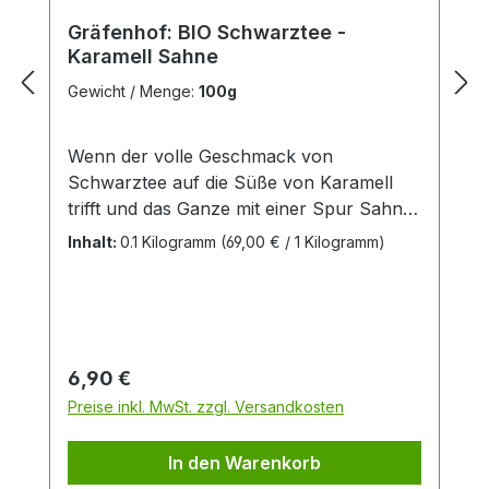
Gräfenhof: BIO Schwarztee -
Karamell Sahne
Gewicht / Menge:
100g
Wenn der volle Geschmack von
Schwarztee auf die Süße von Karamell
trifft und das Ganze mit einer Spur Sahne
abgerundet wird, dann ist es dieser
Inhalt:
0.1 Kilogramm
(69,00 € / 1 Kilogramm)
einzigartige BIO Karamell Sahne Tee. Der
Tee besteht aus einer sorgfältig
ausgewählten Mischung von Schwarztee
aus China, Assam Tee aus Indien und
Ceylon Tee aus Sri Lanka. Abgerundet
Regulärer Preis:
6,90 €
wird das Ganze durch süße
Preise inkl. MwSt. zzgl. Versandkosten
Karamellstücke und farbenfrohe
Kornblumenblüten. Alle Zutaten stammen
In den Warenkorb
aus kontrolliert biologischem