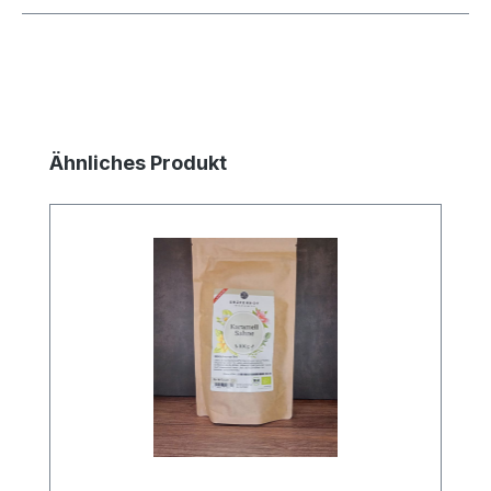
Produktgalerie überspringen
Ähnliches Produkt