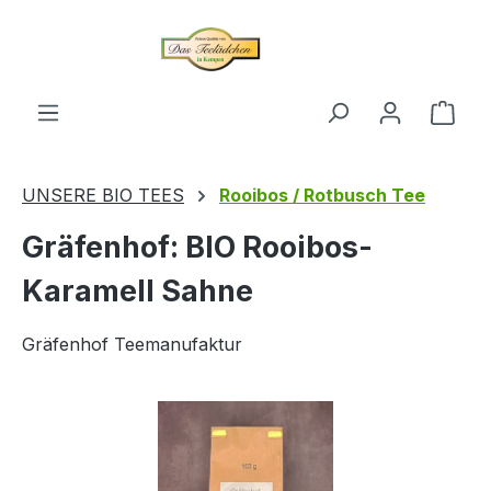
alt springen
Ware
UNSERE BIO TEES
Rooibos / Rotbusch Tee
Gräfenhof: BIO Rooibos-
Karamell Sahne
Gräfenhof Teemanufaktur
Bildergalerie überspringen