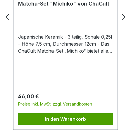
Matcha-Set "Michiko" von ChaCult
Japanische Keramik - 3 teilig, Schale 0,25l
- Höhe 7,5 cm, Durchmesser 12cm - Das
ChaCult Matcha-Set „Michiko“ bietet alles,
was du für eine authentische japanische
Teezeremonie brauchst. Es besteht aus
einer formschönen Matcha-Schale
(Chawan), einem Bambusbesen (Chasen)
zum Aufschäumen des Tees und einem
Bambuslöffel (Chashaku) zum Dosieren
Regulärer Preis:
46,00 €
des Matcha-Pulvers. Mit diesem Set
Preise inkl. MwSt. zzgl. Versandkosten
gelingt die Zubereitung mühelos: Einfach
etwas Matcha in die Schale geben, mit
In den Warenkorb
heißem (nicht kochendem) Wasser
aufgießen und mit dem Chasen schaumig