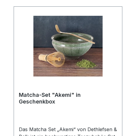
Zinken-Bambusbesen, Teelöffel,
Löffelhalter, Teetablett, Tuchtablett,
Baumwolltuch und Edelstahl-
Sieblöffel.Material: Keramik, natürlicher
Bambus, Edelstahl und Baumwolle.Pflege:
Nur Handwäsche. Nicht
spülmaschinenfest.
Matcha-Set "Akemi" in
Geschenkbox
Das Matcha Set „Akemi“ von Dethlefsen &