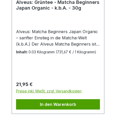
Alveus: Grüntee - Matcha Beginners
Japan Organic - k.b.A. - 30g
Alveus: Matcha Beginners Japan Organic
– sanfter Einstieg in die Matcha-Welt
(k.b.A.) Der Alveus Matcha Beginners ist
der perfekte Bio-Matcha für Einsteiger, die
Inhalt:
0.03 Kilogramm
(731,67 € / 1 Kilogramm)
hochwertigen japanischen Grüntee
genießen möchten. Er stammt aus
kontrolliert biologischem Anbau (k.b.A.)
und wird in Japan nach traditioneller
Methode zu feinem, leuchtend grünem
Regulärer Preis:
21,95 €
Pulver vermahlen. Ob als klassischer Tee,
Preise inkl. MwSt. zzgl. Versandkosten
cremiger Matcha Latte oder in Smoothies,
dieser Matcha überzeugt durch seine
In den Warenkorb
Vielseitigkeit und
Bekömmlichkeit. Geschmacklich stärker