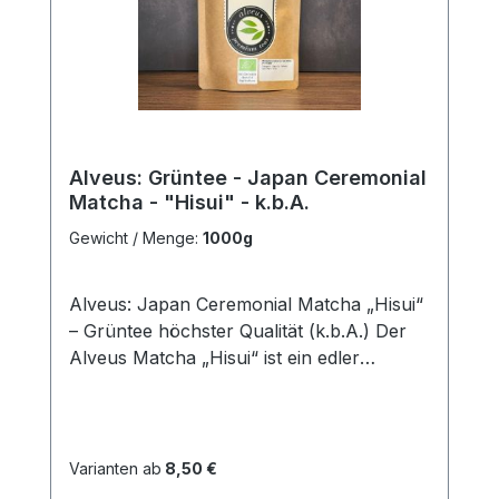
Alveus: Grüntee - Japan Ceremonial
Matcha - "Hisui" - k.b.A.
Gewicht / Menge:
1000g
Alveus: Japan Ceremonial Matcha „Hisui“
– Grüntee höchster Qualität (k.b.A.) Der
Alveus Matcha „Hisui“ ist ein edler
Ceremonial Grade Grüntee aus Japan –
handverlesen und zu feinstem Pulver
vermahlen. Nur die zarten, jungen Blätter
aus kontrolliert biologischem Anbau
Varianten ab
8,50 €
(k.b.A.) werden für diesen hochwertigen