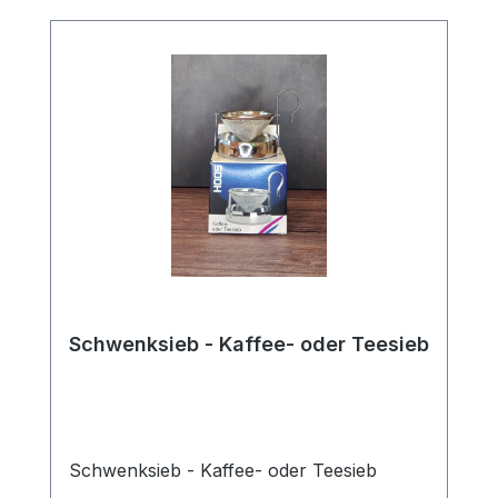
Teezeremonie, aber auch ideal für die
tägliche Zubereitung von Matcha Latte
oder Smoothies. Durch das feine
Edelstahlgewebe ist es langlebig,
hygienisch und leicht zu reinigen. Ein
praktisches Zubehör, das deinen Matcha-
Genuss auf das nächste Level
hebt.Material: Edelstahl Pflege: Nach
Gebrauch mit warmem Wasser reinigen
und gut trocknen lassen.
Schwenksieb - Kaffee- oder Teesieb
Schwenksieb - Kaffee- oder Teesieb