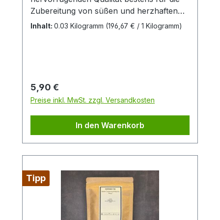
Zubereitung von süßen und herzhaften
Speisen. Gerade für Anhänger der
Inhalt:
0.03 Kilogramm
(196,67 € / 1 Kilogramm)
leichten Küche Ostasiens, bietet dieser
Matcha Ihnen einen einzigartig delikat-
süßen-Geschmack. Aus kontrolliert
biologischem AnbauZutaten: Grüner Tee
Matcha aus kontrolliert biologischem
Regulärer Preis:
5,90 €
Anbau
Preise inkl. MwSt. zzgl. Versandkosten
In den Warenkorb
Tipp