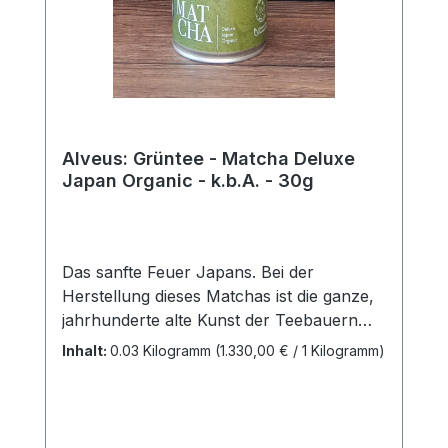
Alveus: Grüntee - Matcha Deluxe
Japan Organic - k.b.A. - 30g
Das sanfte Feuer Japans. Bei der
Herstellung dieses Matchas ist die ganze,
jahrhunderte alte Kunst der Teebauern
gefragt und unsere japanischen
Inhalt:
0.03 Kilogramm
(1.330,00 € / 1 Kilogramm)
Teeexperten können mit Recht stolz
darauf sein. Kenner schätzen gerade den
sanften Abgang und die außergewöhnlich
hohe Qualität dieser