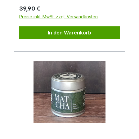
Teespezialität.Zutaten:Japan Bio-
Regulärer Preis:
39,90 €
Matcha aus kontrolliert-biologischem
Preise inkl. MwSt. zzgl. Versandkosten
Anbau
In den Warenkorb