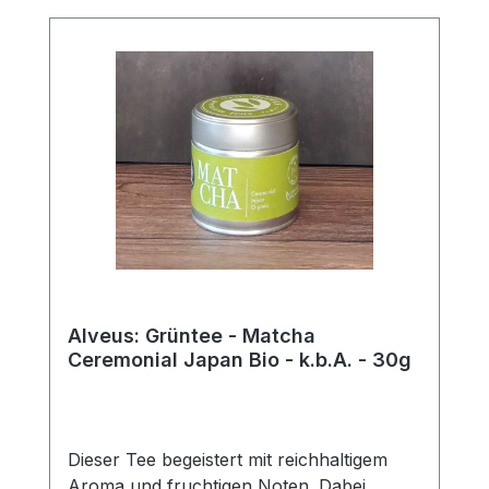
und etwas herber eignet sich dieser
Allrounder sogar zum Kochen oder kann
auch mit Milch oder Sojamilch genossen
werden.Zutaten:Japan Bio-Matcha aus
kontrolliert-biologischem Anbau
Alveus: Grüntee - Matcha
Ceremonial Japan Bio - k.b.A. - 30g
Dieser Tee begeistert mit reichhaltigem
Aroma und fruchtigen Noten. Dabei