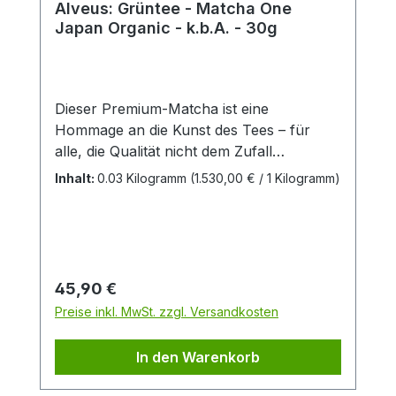
Alveus: Grüntee - Matcha One
Japan Organic - k.b.A. - 30g
Dieser Premium-Matcha ist eine
Hommage an die Kunst des Tees – für
alle, die Qualität nicht dem Zufall
überlassen.Geschmacksvielfalt in ihrer
Inhalt:
0.03 Kilogramm
(1.530,00 € / 1 Kilogramm)
Vollendung. Besseren Matcha werden Sie
kaum finden - Sie werden allerdings auch
nicht mehr suchen, wenn Sie diese
japanische Kostbarkeit aus dem Hause
Alveus probiert haben. Eine jadegrüne
Regulärer Preis:
45,90 €
Tassenfarbe und eine Geschmacksvielfalt,
Preise inkl. MwSt. zzgl. Versandkosten
die von fruchtig frisch bis ins Süßliche
reicht, läßt die Herzen von Matcha-
In den Warenkorb
Liebhabern höher schlagen. Erleben Sie
die japanische Teekunst in Ihrer höchsten