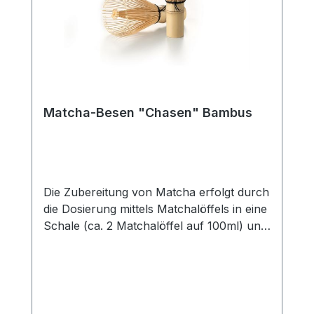
Matcha-Besen "Chasen" Bambus
Die Zubereitung von Matcha erfolgt durch
die Dosierung mittels Matchalöffels in eine
Schale (ca. 2 Matchalöffel auf 100ml) und
dem anschließenden übergießen mit 80-
90 °C heißem Wasser. Nun folgt das
schaumig schlagen durch einen
Matchabesen- circa 1-2 Minuten
lang.Bambus ist ein natürlicher und