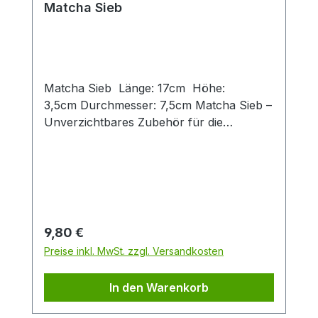
Matcha Sieb
Matcha Sieb Länge: 17cm Höhe:
3,5cm Durchmesser: 7,5cm Matcha Sieb –
Unverzichtbares Zubehör für die
Zubereitung von feinem Matcha Dieses
Matcha Sieb aus hochwertigem Edelstahl
sorgt für eine besonders feine und
gleichmäßige Textur deines Matcha-
Pulvers. Beim Sieben wird das Pulver
aufgelockert und mögliche Klümpchen
Regulärer Preis:
9,80 €
werden entfernt – so lässt sich der
Preise inkl. MwSt. zzgl. Versandkosten
Matcha leichter aufschlagen und bildet
eine cremige, gleichmäßige Schaumkrone.
In den Warenkorb
Das Sieb ist ein unverzichtbares Utensil
für die traditionelle japanische