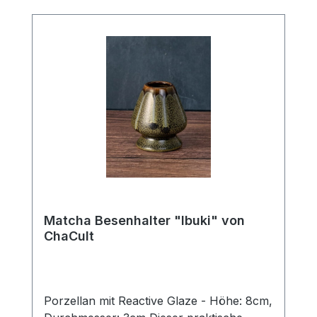
schlagen – für cremig-grünen, feinherben
Matcha-Genuss. Das Design „Michiko“
überzeugt durch schlichte Eleganz und
hochwertige Verarbeitung – ideal für
Einsteiger und Matcha-Liebhaber. Auch
als Geschenk ein echter Blickfang.
Matcha Besenhalter "Ibuki" von
ChaCult
Porzellan mit Reactive Glaze - Höhe: 8cm,