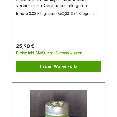
vereint unser Ceremonial alle guten
Eigenschaften eines Matchas: Er schmeckt
Inhalt:
0.03 Kilogramm
(863,33 € / 1 Kilogramm)
mild, zart-bitter, sanft, süß und ist dabei
angenehm bekömmlich. Ideal für den
täglichen Bedarf.Zutaten:Japan Bio-
Matcha aus kontrolliert-biologischem
Anbau
Regulärer Preis:
25,90 €
Preise inkl. MwSt. zzgl. Versandkosten
In den Warenkorb