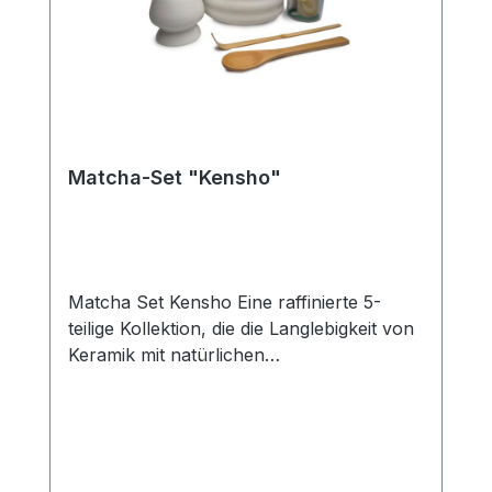
Matcha-Set "Kensho"
Matcha Set Kensho Eine raffinierte 5-
teilige Kollektion, die die Langlebigkeit von
Keramik mit natürlichen
Bambuselementen kombiniert. Dieses Set
enthält eine 500-ml-Keramikschale und
einen passenden Keramikhalter, um die
Form des 100-Prong-Besens zu
bewahren. Komplett mit zwei traditionellen