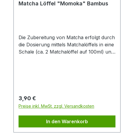
Matcha Löffel "Momoka" Bambus
Die Zubereitung von Matcha erfolgt durch
die Dosierung mittels Matchalöffels in eine
Schale (ca. 2 Matchalöffel auf 100ml) und
dem anschließenden übergießen mit 80-
90 °C heißem Wasser. Nun folgt das
schaumig schlagen durch einen
Matchabesen- circa 1-2 Minuten
lang.Bambus ist ein natürlicher und
schnell nachwachsender Rohstoff.
Regulärer Preis:
3,90 €
Preise inkl. MwSt. zzgl. Versandkosten
In den Warenkorb